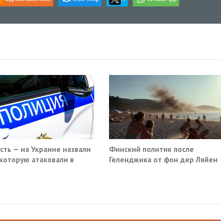
ость — на Украине назвали
Финский политик после
 которую атаковали в
Геленджика от фон дер Ляйен
вском кафе
потребовали немедленно
прекратить помощь Киеву