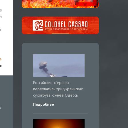
а
н
т
ь
Российские «Герани»
перехватили три украинских
сухогруза южнее Одессы
Подробнее
я