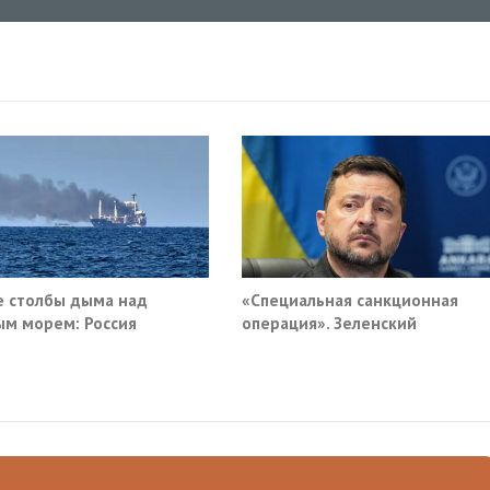
 столбы дыма над
«Специальная санкционная
м морем: Россия
операция». Зеленский
ила очередные сухогрузы
придумал новый план против
а
России