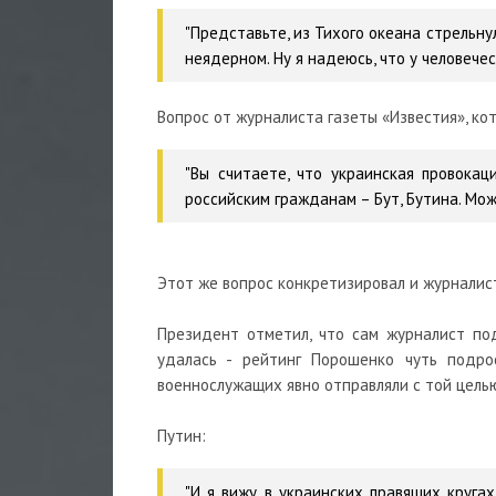
"Представьте, из Тихого океана стрельн
неядерном. Ну я надеюсь, что у человечес
Вопрос от журналиста газеты «Известия», ко
"Вы считаете, что украинская провока
российским гражданам – Бут, Бутина. Мож
Этот же вопрос конкретизировал и журналист
Президент отметил, что сам журналист под
удалась - рейтинг Порошенко чуть подрос
военнослужащих явно отправляли с той целью
Путин:
"И я вижу в украинских правящих кругах