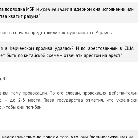
ула подлодка МБР, и
хрен её знает
, в ядерном она исполнении или
тва хватит разума".
торого сначала представили как журналиста с Украины:
ция в Керченском пролива удалась? И по арестованным в США
ет быть, по китайской схеме – отвечать арестом на арест".
 RT.
нял тему провокации. По его словам, провокация действительн
 – до 2-3 места. Глава государства отметил, что украински
, чтобы они погибли.
 неудовольствие по поводу того, что они (военнослужащие) не