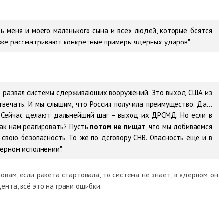
ть меня и моего маленького сына и всех людей, которые боятся
уже рассматривают конкретные примеры ядерных ударов".
то развал системы сдерживающих вооружений. Это выход США из
вечать. И мы слышим, что Россия получила преимущество. Да…
т. Сейчас делают дальнейший шаг – выход их ДРСМД. Но если в
ак нам реагировать? Пусть
потом не пищат
, что мы добиваемся
свою безопасность. То же по договору СНВ. Опасность ещё и в
ерном исполнении".
овам, если ракета стартовала, то система не знает, в ядерном он
ента, всё это на грани ошибки.