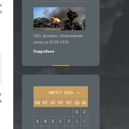
а
о
СВО. Донбасс. Оперативная
лента за 07.08.2026
Подробнее
«
АВГУСТ 2026 »
т
я
ПН
ВТ
СР
ЧТ
ПТ
СБ
ВС
1
2
3
4
5
6
7
8
9