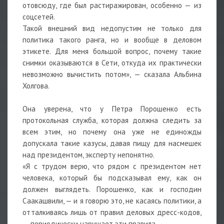
отовсюду, где был растиражирован, особенно — из
соцсетей.
Такой внешний вид недопустим не только для
политика такого ранга, но и вообще в деловом
этикете. Для меня большой вопрос, почему такие
снимки оказываются в Сети, откуда их практически
невозможно вычистить потом», — сказала Альбина
Холгова.
Она уверена, что у Петра Порошенко есть
протокольная служба, которая должна следить за
всем этим, но почему она уже не единожды
допускала такие казусы, давая пищу для насмешек
над президентом, эксперту непонятно.
«Я с трудом верю, что рядом с президентом нет
человека, который бы подсказывал ему, как он
должен выглядеть. Порошенко, как и господин
Саакашвили, — и я говорю это, не касаясь политики, а
отталкиваясь лишь от правил деловых дресс-кодов,
— периодически нарушает эти правила.