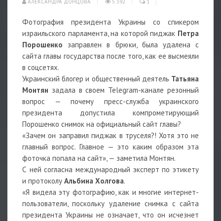
АЛЕКСАНДРА ДОНЦОВА
5 392
1
Фотография президента Украины со спикером
израильского парламента, на которой пиджак
Петра
Порошенко
заправлен в брюки, была удалена с
сайта главы государства после того, как ее высмеяли
в соцсетях.
Украинский блогер и общественный деятель
Татьяна
Монтян
задала в своем Telegram-канале резонный
вопрос — почему пресс-служба украинского
президента допустила компрометирующий
Порошенко снимок на официальный сайт главы?
«Зачем он заправил пиджак в труселя?! Хотя это не
главный вопрос. Главное — это каким образом эта
фоточка попала на сайт», — заметила Монтян.
С ней согласна международный эксперт по этикету
и протоколу
Альбина Холгова
.
«Я видела эту фотографию, как и многие интернет-
пользователи, поскольку удаление снимка с сайта
президента Украины не означает, что он исчезнет