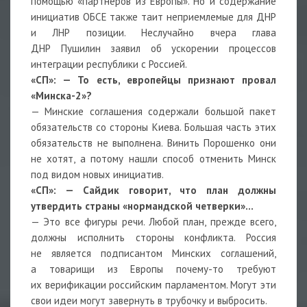
помощью «партнёров из Европы». Но и содержание
инициатив ОБСЕ также таит неприемлемые для ДНР
и ЛНР позиции. Неслучайно вчера глава
ДНР Пушилин заявил об ускорении процессов
интеграции республики с Россией.
«СП»:
—
То есть, европейцы признают провал
«Минска-2»?
— Минские соглашения содержали большой пакет
обязательств со стороны Киева. Большая часть этих
обязательств не выполнена. Винить Порошенко они
не хотят, а потому нашли способ отменить Минск
под видом новых инициатив.
«СП»:
—
Сайдик говорит, что план должны
утвердить страны «нормандской четверки»…
— Это все фигуры речи. Любой план, прежде всего,
должны исполнить стороны конфликта. Россия
не является подписантом Минских соглашений,
а товарищи из Европы почему-то требуют
их верификации российским парламентом. Могут эти
свои идеи могут завернуть в трубочку и выбросить.