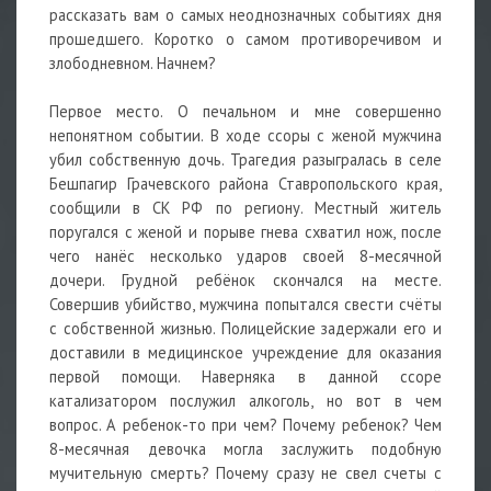
рассказать вам о самых неоднозначных событиях дня
прошедшего. Коротко о самом противоречивом и
злободневном. Начнем?
Первое место. О печальном и мне совершенно
непонятном событии. В ходе ссоры с женой мужчина
убил собственную дочь. Трагедия разыгралась в селе
Бешпагир Грачевского района Ставропольского края,
сообщили в СК РФ по региону. Местный житель
поругался с женой и порыве гнева схватил нож, после
чего нанёс несколько ударов своей 8-месячной
дочери. Грудной ребёнок скончался на месте.
Совершив убийство, мужчина попытался свести счёты
с собственной жизнью. Полицейские задержали его и
доставили в медицинское учреждение для оказания
первой помощи. Наверняка в данной ссоре
катализатором послужил алкоголь, но вот в чем
вопрос. А ребенок-то при чем? Почему ребенок? Чем
8-месячная девочка могла заслужить подобную
мучительную смерть? Почему сразу не свел счеты с