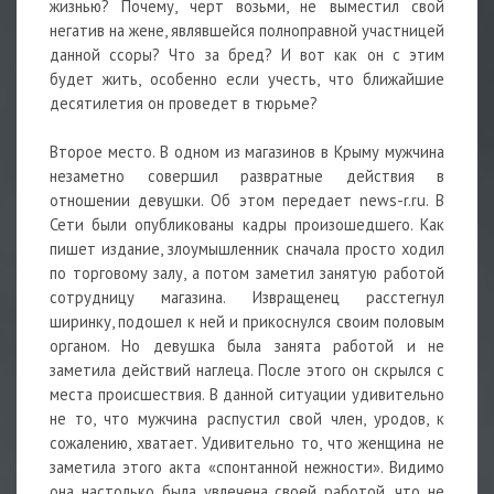
жизнью? Почему, черт возьми, не выместил свой
негатив на жене, являвшейся полноправной участницей
данной ссоры? Что за бред? И вот как он с этим
будет жить, особенно если учесть, что ближайшие
десятилетия он проведет в тюрьме?
Второе место. В одном из магазинов в Крыму мужчина
незаметно совершил развратные действия в
отношении девушки. Об этом передает news-r.ru. В
Сети были опубликованы кадры произошедшего. Как
пишет издание, злоумышленник сначала просто ходил
по торговому залу, а потом заметил занятую работой
сотрудницу магазина. Извращенец расстегнул
ширинку, подошел к ней и прикоснулся своим половым
органом. Но девушка была занята работой и не
заметила действий наглеца. После этого он скрылся с
места происшествия. В данной ситуации удивительно
не то, что мужчина распустил свой член, уродов, к
сожалению, хватает. Удивительно то, что женщина не
заметила этого акта «спонтанной нежности». Видимо
она настолько была увлечена своей работой, что не