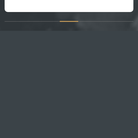
О САЙТЕ
Публикуем различные мнения, статьи и видеоматериалы.
Посетителям нашего сайта предоставляем возможность
общения на портале – вы можете комментировать
публикации и добавлять свои.
НОВОСТИ
Все новости