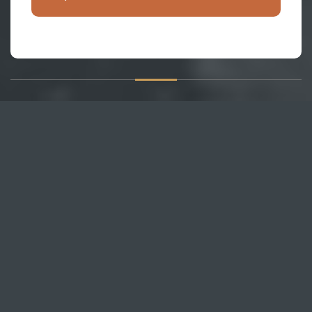
О САЙТЕ
Публикуем различные мнения, статьи и видеоматериалы.
Посетителям нашего сайта предоставляем возможность
общения на портале – вы можете комментировать
публикации и добавлять свои.
НОВОСТИ