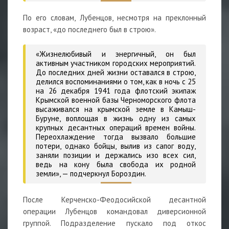
По его словам, Лубенцов, несмотря на преклонный
возраст, «до последнего был в строю».
«Жизнелюбивый и энергичный, он был
активным участником городских мероприятий.
До последних дней жизни оставался в строю,
делился воспоминаниями о том, как в ночь с 25
на 26 декабря 1941 года флотский экипаж
Крымской военной базы Черноморского флота
высаживался на крымской земле в Камыш-
Буруне, воплощая в жизнь одну из самых
крупных десантных операций времен войны.
Переохлаждение тогда вызвало большие
потери, однако бойцы, вылив из сапог воду,
заняли позиции и держались изо всех сил,
ведь на кону была свобода их родной
земли», — подчеркнул Бороздин.
После Керченско-Феодосийской десантной
операции Лубенцов командовал диверсионной
группой. Подразделение пускало под откос