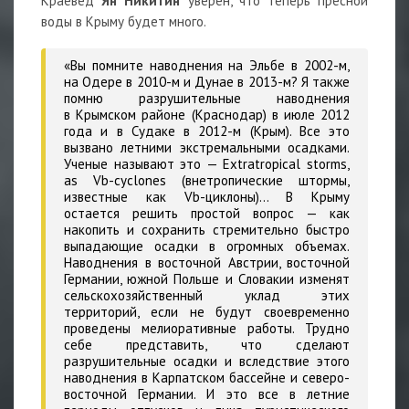
Краевед
Ян Никитин
уверен, что теперь пресной
воды в Крыму будет много.
«Вы помните наводнения на Эльбе в 2002-м,
на Одере в 2010-м и Дунае в 2013-м? Я также
помню разрушительные наводнения
в Крымском районе (Краснодар) в июле 2012
года и в Судаке в 2012-м (Крым). Все это
вызвано летними экстремальными осадками.
Ученые называют это — Extratropical storms,
as Vb-cyclones (внетропические штормы,
известные как Vb-циклоны)… В Крыму
остается решить простой вопрос — как
накопить и сохранить стремительно быстро
выпадающие осадки в огромных объемах.
Наводнения в восточной Австрии, восточной
Германии, южной Польше и Словакии изменят
сельскохозяйственный уклад этих
территорий, если не будут своевременно
проведены мелиоративные работы. Трудно
себе представить, что сделают
разрушительные осадки и вследствие этого
наводнения в Карпатском бассейне и северо-
восточной Германии. И это все в летние