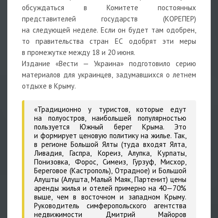
обсуждаться в Комитете постоянных
представителей государств (КОРЕПЕР)
на следующей неделе. Если он будет там одобрен,
то правительства стран ЕС одобрят эти меры
в промежутке между 18 и 20 июня.
Издание «Вести — Украина» подготовило серию
материалов для украинцев, задумавшихся о летнем
отдыхе в Крыму.
«Традиционно у туристов, которые едут
на полуостров, наибольшей популярностью
пользуется Южный берег Крыма. Это
и формирует ценовую политику на жилье. Так,
в регионе Большой Ялты (туда входят Ялта,
Ливадия, Гаспра, Кореиз, Алупка, Курпаты,
Понизовка, Форос, Симеиз, Гурзуф, Мисхор,
Береговое (Кастрополь), Отрадное) и Большой
Алушты (Алушта, Малый Маяк, Партенит) цены
аренды жилья и отелей примерно на 40—70%
выше, чем в восточном и западном Крыму.
Руководитель симферопольского агентства
недвижимости Дмитрий Майоров