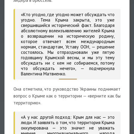
лидера в Брюссель.
«Кто угодно, где угодно может обсуждать что
угодно. Тема Крыма закрыта, это уже
свершившийся исторический факт. Благодаря
абсолютному волеизъявлению жителей Крыма
о возвращении на историческую родину,
которое отвечает всем международным
нормам, стандартам, Уставу ООН, — решение
состоялось. Мы отпраздновали уже пятую
годовщину Крымской весны, и мы эту тему
обсуждать ни с кем не собираемся, потому
что обсуждать нечего», — подчеркнула
Валентина Матвиенко.
Она отметила, что руководство Украины поднимает
вопрос о Крыме как о территории — «верните как бы
территорию».
«А у нас другой подход: Крым для нас — это
люди. И заявлять о том, что территория Крыма
оккупирована — это значит не уважать
мнение многонационального народа