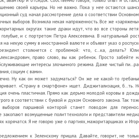
, авантюр и отсидок. Собственно говоря, только опыт и остался
ршению своей карьеры. Но не важно. Пока у нее остаются шанс
туционный суд начал рассмотрение дела о соответствии Основном
очных выборов. Возникла некая напряженность. Все же «заряжены»
оритарных округах такие драки идут, что во все стороны летя
 голубые, и с портретом Петра Алексеевича. В натуральный рост
ся на некую сумму в иностранной валюте и объявят указ о роспуск
резидент столкнется с проблемой: что, с…ка, делать? Юли
лександрович, право слово, вы как ребенок. Просто забейте н
бслуживающие интересы злочынного режима. Даже чистый пи...ра
ния, социум с вами».
онечно. Ну как он может задуматься? Он же не какой-то гребаны
аривает. «Страну в смартфоне» ищет. Диджитализация, б…ть. Н
ция очень пластичная. Прямо как дерьмо молодой коровы в дождь
ого в соответствии с буквой и духом Основного закона. Так тож
 выборов паршивой конторой станет поводом для перенос
е закопают возмущенные политтехнологи и представители медиа
ях корячатся. Я не говорю уже о партиях, мажоритарщиках и Игор
едложением к Зеленскому пришла. Давайте, говорит, не тольк