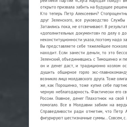
рейтинги партии «Слуга народа» пойдут вн
открыто призвала забить на будущее решение
Кто теперь Петр Алексеевич? Стопроцентны
друг Зеленского, все руководство Службы
Затаились пока, не отсвечивают. В результ
«дополнительных документов» по делу о дос
неконституционности указа, поэтому надо з
Вы представляете себе тяжелейшее психолог
находит. Если занести деньги, то это бесс
Зеленский, объединившись с Тимошенко и пе
он и денег даст, и традиционно козлом ос
душить обширное горло экс-главнокоманд
возникло лицо молдавского друга. Тоже олиг
же, как Порошенко, тоже купил себе партию
черную неблагодарность. Фактически его с
России. Главное, денег Плахотнюк на свой 
помогало. Все в Молдавии забили на верд
Справедливости ради отметим, что Петр А
фигурируют шестизначные суммы… Совсем, с...