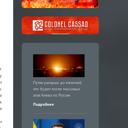
т
у
и
Путин раскрыл до мелочей,
,
что будет после массовых
атак Киева по России
а
к
Подробнее
а
и