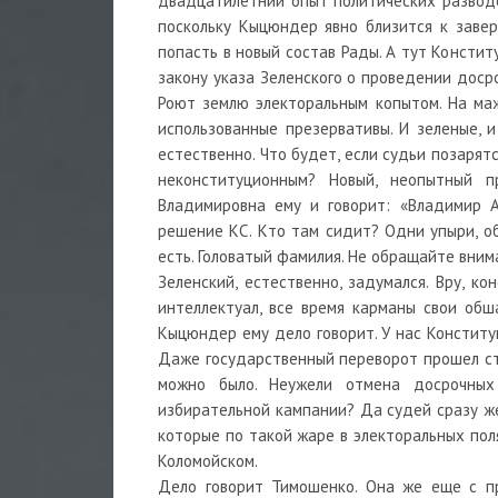
двадцатилетний опыт политических разводок
поскольку Кыцюндер явно близится к заве
попасть в новый состав Рады. А тут Консти
закону указа Зеленского о проведении доср
Роют землю электоральным копытом. На маж
использованные презервативы. И зеленые, и
естественно. Что будет, если судьи позарят
неконституционным? Новый, неопытный п
Владимировна ему и говорит: «Владимир А
решение КС. Кто там сидит? Одни упыри, о
есть. Головатый фамилия. Не обращайте внима
Зеленский, естественно, задумался. Вру, к
интеллектуал, все время карманы свои обш
Кыцюндер ему дело говорит. У нас Конститу
Даже государственный переворот прошел стр
можно было. Неужели отмена досрочных
избирательной кампании? Да судей сразу ж
которые по такой жаре в электоральных пол
Коломойском.
Дело говорит Тимошенко. Она же еще с пр