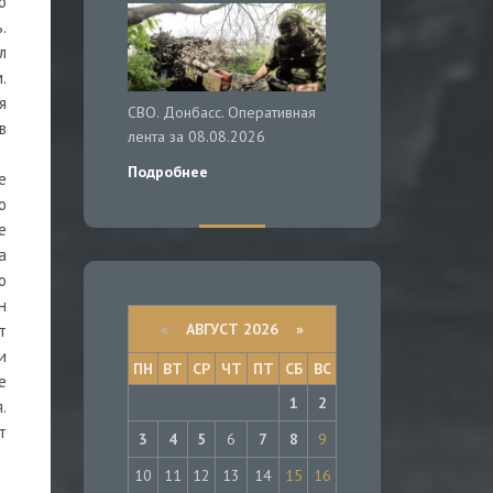
о
.
л
.
я
СВО. Донбасс. Оперативная
в
лента за 08.08.2026
Подробнее
е
о
е
а
о
н
«
АВГУСТ 2026 »
т
и
ПН
ВТ
СР
ЧТ
ПТ
СБ
ВС
е
1
2
.
т
3
4
5
6
7
8
9
10
11
12
13
14
15
16