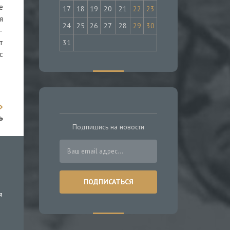
е
17
18
19
20
21
22
23
я
24
25
26
27
28
29
30
–
т
31
с
ь
Подпишись на новости
я