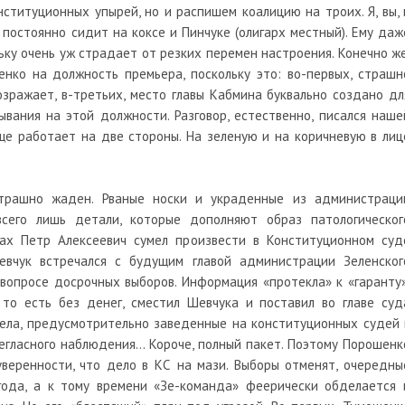
титуционных упырей, но и распишем коалицию на троих. Я, вы, 
, постоянно сидит на коксе и Пинчуке (олигарх местный). Ему даж
ьку очень уж страдает от резких перемен настроения. Конечно же
нко на должность премьера, поскольку это: во-первых, страшн
возражает, в-третьих, место главы Кабмина буквально создано дл
вания на этой должности. Разговор, естественно, писался наше
ще работает на две стороны. На зеленую и на коричневую в лиц
страшно жаден. Рваные носки и украденные из администраци
сего лишь детали, которые дополняют образ патологическог
ах Петр Алексеевич сумел произвести в Конституционном суд
евчук встречался с будущим главой администрации Зеленског
вопросе досрочных выборов. Информация «протекла» к «гаранту»
 то есть без денег, сместил Шевчука и поставил во главе суд
ела, предусмотрительно заведенные на конституционных судей 
егласного наблюдения… Короче, полный пакет. Поэтому Порошенк
веренности, что дело в КС на мази. Выборы отменят, очередны
года, а к тому времени «Зе-команда» феерически обделается 