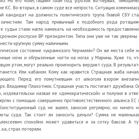
из. Но его «блестящий» план под угрозой. Во-первых, Тимошенк
 КС. Во-вторых, в самом суде все непросто. Ситуация изменилась
й кандидат на должность политического трупа. Главой СБУ ста
 зачистили. Там народ привычный к подобного рода ротациям
ате судьи стали нагло намекать на необходимость предоставлени
рочном роспуске ВР президентом. Типа они уже не так уверены 
анести крупную сумму наличными.
ическое состояние «украинского Черчилля»? Он же места себе н
онные ночи и обгрызенные ногти на ногах у Марины. Хуже то, чт
вцом ртом, могут реально проигнорить вердикт суда. В результат
танется. Или кабаном. Кому как нравится. Страшная жаба начал
ующего. Перед его помутневшим от алкоголя взором внезапн
арх. Владимир Плахотнюк. Страшная участь постигает дружбана. О
, издевательски назвал ее «демократической» и получил в отве
вергли с помощью совершенно противоестественного альянса ЕС 
Конституционный суд не жалел, заносил регулярно, но ничего н
икты суда. Так стоит ли заносить деньги? Сумма не маленькая
лексеевич спокойно может удавиться и за сотку баксов. А ту
ка, страх потеряли.