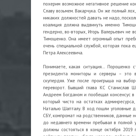
похерим возможное негативное решение конс
Славу возьмем. Вакарчука. Он же полный лох
никаких должностей давать не надо, поскол
коалиция должна выдвинуть именно Тимоше
гендерно, во-вторых, Игорь Валерьевич не 
Тимошенко. Она имеет огромный опыт пребы
очень специальной службой, которая пока е
Петра Алексеевича.
Понимаете, какая ситуация… Порошенко 
президента мониторы и серверы – это в
скупердяя. Уже после проигрыша на выбор
переворот. Бывший глава КС Станислав Ш
Андреем Богданом и пообещал консенсус в 
который чисто на остатках админресурса,
Наталью Шапталу. В ход пошли уголовные д
СБУ, компромат на родственников, данные н
до недавнего времени пребывал в полной у
должны состояться в конце октября 2019 