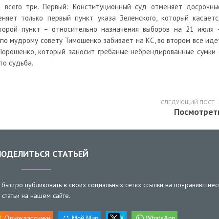
 всего три. Первый: Конституционный суд отменяет досрочны
няет только первый пункт указа Зеленского, который касаетс
торой пункт – относительно назначения выборов на 21 июля 
й по мудрому совету Тимошенко забивает на КС, во втором все иде
 Порошенко, который заносит гребаные небрендированные сумки 
то судьба.
СЛЕДУЮЩИЙ ПОСТ
Посмотрет
ОДЕЛИТЬСЯ СТАТЬЕЙ
быстро публиковать в своих социальных сетях ссылки на понравившиес
статьи на нашем сайте.
Одноклассники
Мой Мир
X
WhatsApp