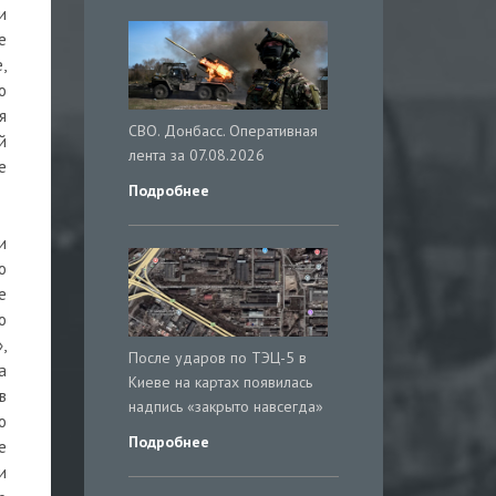
и
е
,
о
я
СВО. Донбасс. Оперативная
й
лента за 07.08.2026
е
Подробнее
и
о
е
о
,
После ударов по ТЭЦ-5 в
а
Киеве на картах появилась
в
надпись «закрыто навсегда»
о
Подробнее
е
и