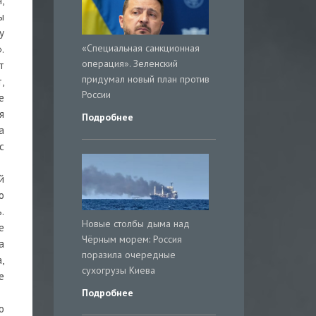
,
ы
у
«Специальная санкционная
.
операция». Зеленский
т
придумал новый план против
,
России
е
я
Подробнее
а
с
й
о
.
Новые столбы дыма над
е
Чёрным морем: Россия
а
поразила очередные
,
сухогрузы Киева
е
Подробнее
о