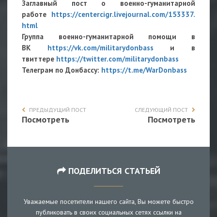
Заглавный пост о военно-гуманитарной
работе
https://centercigr.livejournal.com/153337.
html
Группа военно-гуманитарной помощи в
ВК
https://vk.com/militarydonbass
и в
твиттере
https://twitter.com/militarydonbass
Телеграм по Донбассу:
https://t.me/WarDonbass
ПРЕДЫДУЩИЙ ПОСТ
СЛЕДУЮЩИЙ ПОСТ
Посмотреть
Посмотреть
ПОДЕЛИТЬСЯ СТАТЬЕЙ
Уважаемые посетители нашего сайта, Вы можете быстро
публиковать в своих социальных сетях ссылки на