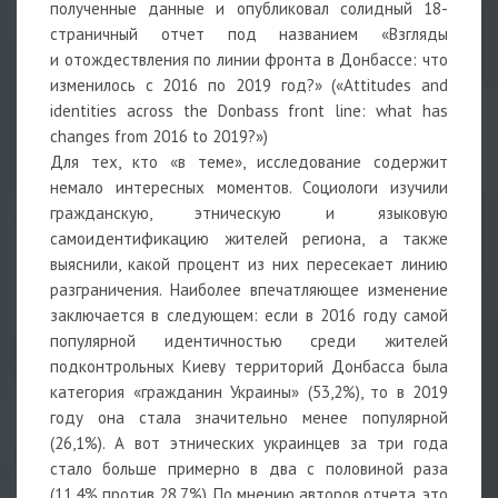
полученные данные и опубликовал солидный 18-
страничный отчет под названием «Взгляды
и отождествления по линии фронта в Донбассе: что
изменилось с 2016 по 2019 год?» («Attitudes and
identities across the Donbass front line: what has
changes from 2016 to 2019?»)
Для тех, кто «в теме», исследование содержит
немало интересных моментов. Социологи изучили
гражданскую, этническую и языковую
самоидентификацию жителей региона, а также
выяснили, какой процент из них пересекает линию
разграничения. Наиболее впечатляющее изменение
заключается в следующем: если в 2016 году самой
популярной идентичностью среди жителей
подконтрольных Киеву территорий Донбасса была
категория «гражданин Украины» (53,2%), то в 2019
году она стала значительно менее популярной
(26,1%). А вот этнических украинцев за три года
стало больше примерно в два с половиной раза
(11,4% против 28,7%). По мнению авторов отчета, это