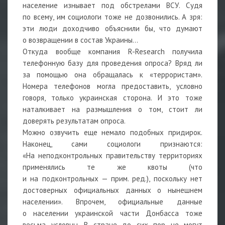
население изнывает под обстрелами ВСУ. Судя
по всему, им социологи тоже не дозвонились. А зря:
эти люди доходчиво объяснили бы, что думают
о возвращении в состав Украины…
Откуда вообще компания R-Research получила
телефонную базу для проведения опроса? Вряд ли
за помощью она обращалась к «террористам».
Номера телефонов могла предоставить, условно
говоря, только украинская сторона. И это тоже
наталкивает на размышления о том, стоит ли
доверять результатам опроса.
Можно озвучить еще немало подобных придирок.
Наконец, сами социологи признаются:
«На неподконтрольных правительству территориях
применялись те же квоты (что
и на подконтрольных — прим. ред.), поскольку нет
достоверных официальных данных о нынешнем
населении». Впрочем, официальные данные
о населении украинской части Донбасса тоже
весьма условны. В стране до сих пор не могут