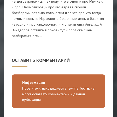
не договаривались - так получите в ответ и про Мюнхен,
и про "Немыслимое", и про кто евреев своими
бомберами реально холокостил и за что про что тогда
немцы и поныне Израиловке бешенные деньги башляют
- заодно и про канцлер-пакт и кто такая ента Ангела... А
Виндзоров оставьте в покое - тут и поближе с кем
разбираться есть...
ОСТАВИТЬ КОММЕНТАРИЙ
Информация
Посетители, находящиеся в группе
Гости
, не
могут оставлять комментарии к данной
публикации.