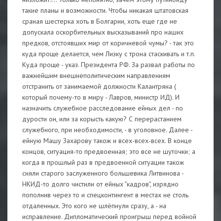
такие планы и возможности. Чтобы никакая штатовская
сраная шестерка хоть в Болгарии, хоть еще где не
допускала оскорбительных высказываний про наших
предков, отстоявших мир от коричневой чумы? - так это
куда проще делается, чем Лизку с трона стаскивать и т.п.
Куда проще - указ. Президента РФ. За развал работы по
важнейшим внешнеполитическим направлениям
отстранить от занимаемой должности Калантряна (
который почему-то в миру - Лавров, министр ИД). И
назначить служебное расследование ейных дел - по
дурости он, или за корысть какую? С перерастанием
служебного, при необходимости, - в уголовное. Далее -
ейную Машу Захарову також и всех-всех-всех. В конце
концов, ситуация-то предвоенная; это все не шуточки; а
когда в прошлый раз в предвоенной ситуации також
сняли старого заслуженного большевика Литвинова -
НКИД-то долго чистили от ейных "кадров", изрядно
пополнив через то и спецконтингент в местах не столь
отдаленных. Это кого не шлёпнули сразу, а - на
исправление. Дипломатический проигрыш перед войной