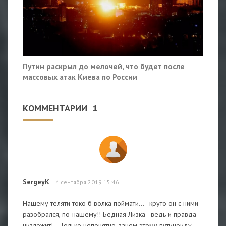
Путин раскрыл до мелочей, что будет после
массовых атак Киева по России
КОММЕНТАРИИ
1
SergeyK
4 сентября 2019 15:46
Нашему теляти токо б волка поймати... - круто он с ними
разобрался, по-нашему!! Бедная Лизка - ведь и правда
низложит!... Только непонятно, зачем этому путиноиду