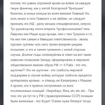
потому что равен огромной крови на войне за каждую
такую фенечку, как у ентой болгарской "братушки".
Конечно, в конце концов во всем виноват Главный. Но,
хоть лично я того Главного и не люблю; но следует
признать что ИД - дело весьма специфическое, хитрое.
Тут руководству мозги втереть "профессионалам" типа
Лаврова или Маши куда проще, чем с тем Тулуном и т.п.
На них тем самым и б
о
льшая ответственность - эвона,
турские султаны чуть чего своим визирям шнурки
посылали; и это в самом гуманном с ихней стороны
случае. Долгие годы соплежуйства в ответ на вот такие
заявочки позволили Западу сформировать в мировом
общественном мнении образ РФ == II Райх - это что,
шуточки?! Это не шуточки - это слабость мировой
поддержки в случае войны, которую слабость придется
куппировать кровью - и отнюдь не Калантряна с Машею.
А кроме, это и прямое отступление со всех
послевоенных позиций - Нюрнберг, Ялта, etc etc etc... При
том, что уж тут-то у РФ ( правопреемника СССР) позиции
были железные - что будет "Сталин хуже Гитлера" тогда