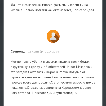
Да нет, к сожалению, многие фамилии, известны и на
Украине. Только мозгами как оказывается, Бог их обидел.
Свенельд
16 сентября 2014 21:59
Можно понять убогих и сирых,винящих в своих бедах
окружающую среду и её обитателей.Но вот Макаревич
это загадка.Состоялся и вырос в России,получил от
страны всё,что только хотел.Стал знаменитым и любимым
прежде всего для россиян.С его песнями выросло целое
поколение.Отец,вон,фронтовик,на Карельском фронте
ногу потерял...Неисповедимы пути господни.