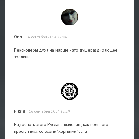
Ono
16 сентября 2014 22:04
Пенсионеры духа на марше - это душераздирающее
зрелище.
Pikrin
16 сентября 2014 22:29
Надобноть этого Руслана выловить, как военного
преступника. со всеми "хергвями" сала.