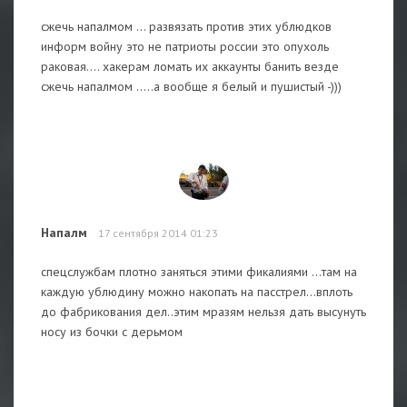
сжечь напалмом ... развязать против этих ублюдков
информ войну это не патриоты россии это опухоль
раковая.... хакерам ломать их аккаунты банить везде
сжечь напалмом .....а вообще я белый и пушистый -)))
Напалм
17 сентября 2014 01:23
спецслужбам плотно заняться этими фикалиями ...там на
каждую ублюдину можно накопать на пасстрел...вплоть
до фабрикования дел..этим мразям нельзя дать высунуть
носу из бочки с дерьмом