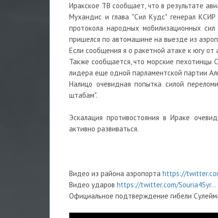
Иракское ТВ сообщает, что в результате ав
Мухандис и глава "Сил Кудс" генерал КСИР
протокола народных мобилизационных сил 
пришелся по автомашине на выезде из аэроп
Если сообщения я о ракетной атаке к югу от
Также сообщается, что морские пехотинцы С
лидера еще одной парламентской партии Ал
Налицо очевидная попытка силой переломи
штабам".
Эскалация противостояния в Ираке очеви
активно развиваться.
Видео из района аэропорта
https://twitter.c
Видео ударов
https://twitter.com/Souria4Syr...
Официальное подтверждение гибели Сулейма