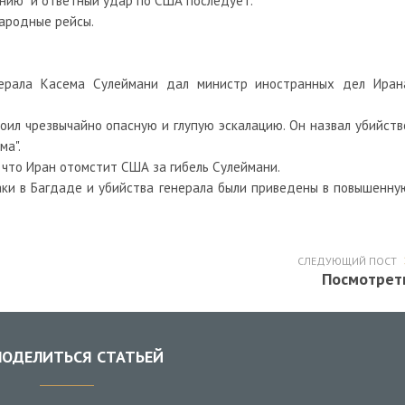
инию" и ответный удар по США последует.
ародные рейсы.
ерала Касема Сулеймани дал министр иностранных дел Иран
оил чрезвычайно опасную и глупую эскалацию. Он назвал убийств
ма".
что Иран отомстит США за гибель Сулеймани.
аки в Багдаде и убийства генерала были приведены в повышенну
СЛЕДУЮЩИЙ ПОСТ
Посмотрет
ОДЕЛИТЬСЯ СТАТЬЕЙ