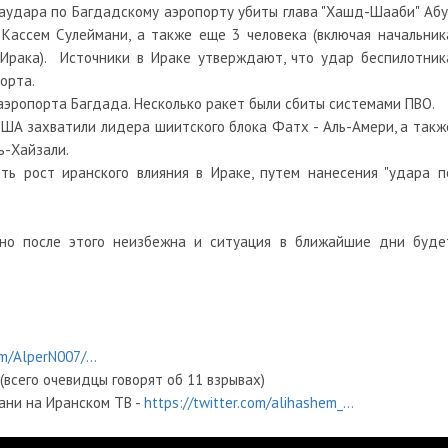
иаудара по Багдадскому аэропорту убиты глава "Хашд-Шааби" Абу
 Кассем Сулеймани, а также еще 3 человека (включая начальник
Ирака). Источники в Ираке утверждают, что удар беспилотник
орта.
 аэропорта Багдада. Несколько ракет были сбиты системами ПВО.
ША захватили лидера шиитского блока Фатх - Аль-Амери, а такж
ь-Хайзали.
ть рост иранского влияния в Ираке, путем нанесения "удара п
дно после этого неизбежна и ситуация в ближайшие дни буде
om/AlperN007/...
(всего очевидцы говорят об 11 взрывах)
ни на Иранском ТВ -
https://twitter.com/alihashem_..
.