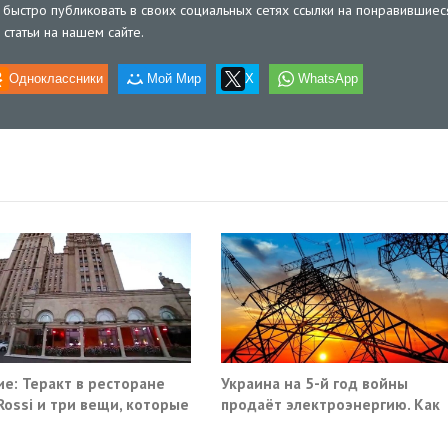
быстро публиковать в своих социальных сетях ссылки на понравившиес
статьи на нашем сайте.
Одноклассники
Мой Мир
X
WhatsApp
е: Теракт в ресторане
Украина на 5-й год войны
 Rossi и три вещи, которые
продаёт электроэнергию. Как
ма не умеет видеть в
так?