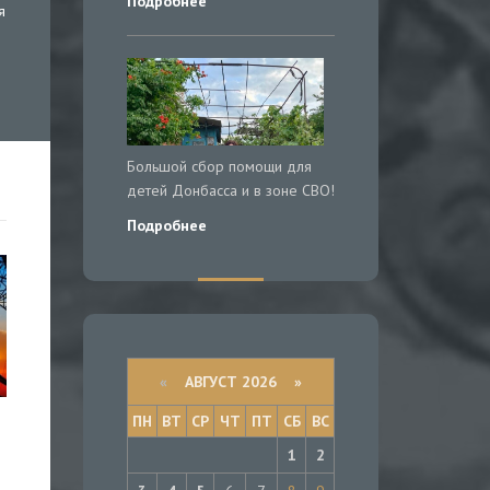
Подробнее
я
Большой сбор помощи для
детей Донбасса и в зоне СВО!
Подробнее
«
АВГУСТ 2026 »
ПН
ВТ
СР
ЧТ
ПТ
СБ
ВС
1
2