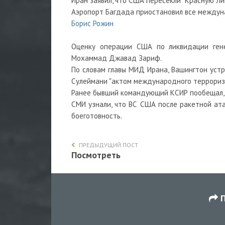
Иран заявил, что США пересекли "Красную Л
Аэропорт Багдада приостановил все междун
Борис Рожин
Оценку операции США по ликвидации ген
Мохаммад Джавад Зариф.
По словам главы МИД Ирана, Вашингтон устр
Сулеймани "актом международного террориз
Ранее бывший командующий КСИР пообещал, 
СМИ узнали, что ВС США после ракетной ат
боеготовность.
ПРЕДЫДУЩИЙ ПОСТ
Посмотреть
П