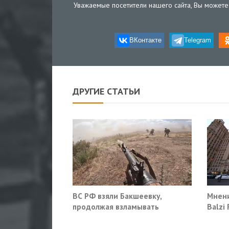
Уважаемые посетители нашего сайта, Вы можете 
ВКонтакте
Telegram
ДРУГИЕ СТАТЬИ
ВС РФ взяли Бакшеевку,
Мнени
продолжая взламывать
Balzi
оборону ВСУ в Харьковской
систе
области
себе