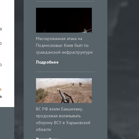
а
Массированная атака на
о
Подмосковье: Киев бьёт по
гражданской инфраструктуре
Подробнее
ю
ь
ВС РФ взяли Бакшеевку,
продолжая взламывать
оборону ВСУ в Харьковской
области