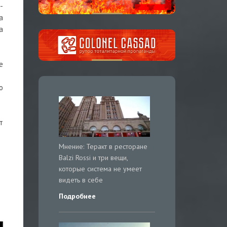
-
а
а
е
о
т
Мнение: Теракт в ресторане
Balzi Rossi и три вещи,
которые система не умеет
видеть в себе
Подробнее