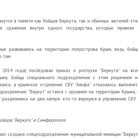
нутся в памяти как бойцов Беркута, так и обычных жителей это
ые сражения внутри одного государства, которые привели 
рые развивались на территории полуострова Крым, ведь бойц
 там.
 2014 года) последовал приказ о роспуске "Беркута" на все
рыму. Бойцы специального подразделения с этим решением н
азался, а крымское отделение СБУ "Альфа" отказалось выполнят
разделение. "Беркут" остался с оружием на территории Крыма, 
 разделились на два лагеря: кто-то вернулся в управление СБУ 
бойцов "Беркута" в Симферополе
ыло создано спецподразделение муниципальной милиции "Беркут"