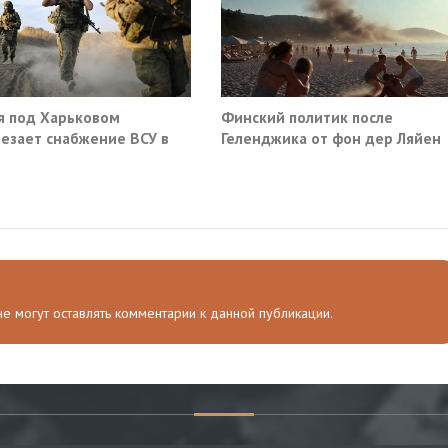
я под Харьковом
Финский политик после
езает снабжение ВСУ в
Геленджика от фон дер Ляйен
нске и Краматорске
потребовали немедленно
прекратить помощь Киеву
 не могут оставлять комментарии к данной публикации.