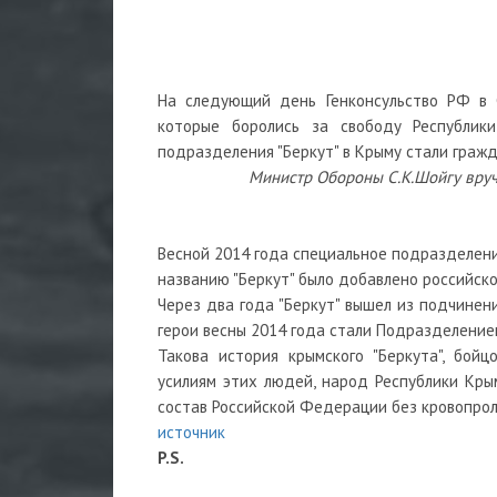
На следующий день Генконсульство РФ в С
которые боролись за свободу Республик
подразделения "Беркут" в Крыму стали граж
Министр Обороны С.К.Шойгу вруч
Весной 2014 года специальное подразделени
названию "Беркут" было добавлено российск
Через два года "Беркут" вышел из подчинени
герои весны 2014 года стали Подразделением
Такова история крымского "Беркута", бой
усилиям этих людей, народ Республики Кры
состав Российской Федерации без кровопрол
источник
P.S.