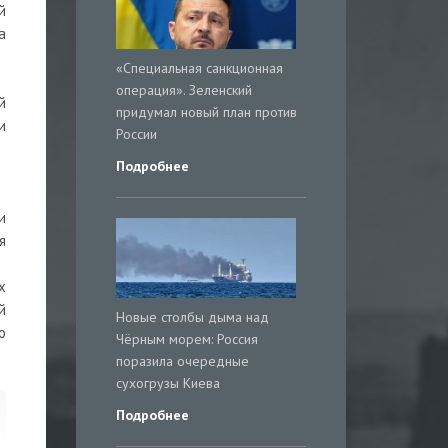
й
а
«Специальная санкционная
операция». Зеленский
й
придумал новый план против
и
России
Подробнее
и
я
х
й
Новые столбы дыма над
о
Чёрным морем: Россия
поразила очередные
сухогрузы Киева
Подробнее