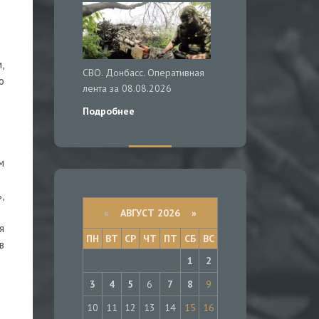
,
СВО. Донбасс. Оперативная
о
лента за 08.08.2026
Подробнее
м
,
«
АВГУСТ 2026 »
я
ПН
ВТ
СР
ЧТ
ПТ
СБ
ВС
в
1
2
3
4
5
6
7
8
9
10
11
12
13
14
15
16