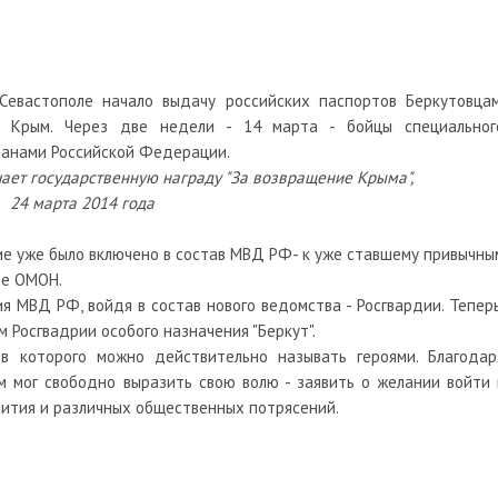
евастополе начало выдачу российских паспортов Беркутовцам
и Крым. Через две недели - 14 марта - бойцы специальног
данами Российской Федерации.
ает государственную награду "За возвращение Крыма",
24 марта 2014 года
е уже было включено в состав МВД РФ- к уже ставшему привычны
ое ОМОН.
я МВД РФ, войдя в состав нового ведомства - Росгвардии. Теперь
 Росгвадрии особого назначения "Беркут".
цов которого можно действительно называть героями. Благодар
м мог свободно выразить свою волю - заявить о желании войти 
ития и различных общественных потрясений.