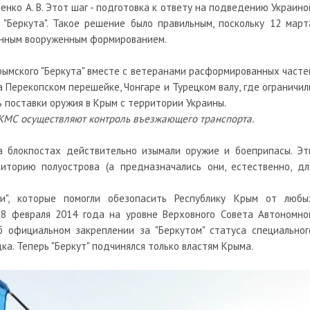
ко А. В. Этот шаг - подготовка к ответу на подведению Украино
 "Беркута". Такое решение было правильным, поскольку 12 март
конным вооруженным формированием.
крымского "Беркута" вместе с ветеранами расформированных часте
 Перекопском перешейке, Чонгаре и Турецком валу, где ограничил
 поставки оружия в Крым с территории Украины.
АКМС осуществляют контроль въезжающего транспорта.
на блокпостах действительно изымали оружие и боеприпасы. Эт
иторию полуострова (а предназначались они, естественно, дл
", которые помогли обезопасить Республику Крым от любы
28 февраля 2014 года на уровне Верховного Совета Автономно
 официальном закреплении за "Беркутом" статуса специальног
а. Теперь "Беркут" подчинялся только властям Крыма.