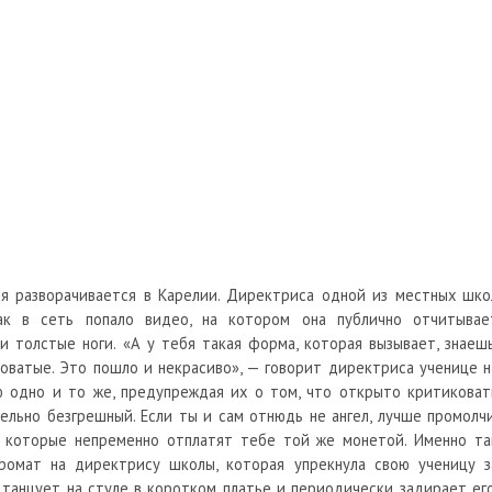
я разворачивается в Карелии. Директриса одной из местных шко
как в сеть попало видео, на котором она публично отчитывае
 толстые ноги. «А у тебя такая форма, которая вызывает, знаешь
товатые. Это пошло и некрасиво», — говорит директриса ученице н
ю одно и то же, предупреждая их о том, что открыто критиковат
льно безгрешный. Если ты и сам отнюдь не ангел, лучше промолчи
, которые непременно отплатят тебе той же монетой. Именно та
ромат на директрису школы, которая упрекнула свою ученицу з
г танцует на стуле в коротком платье и периодически задирает его