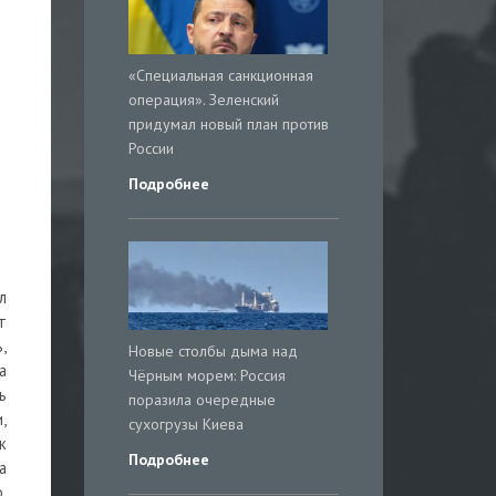
«Специальная санкционная
операция». Зеленский
придумал новый план против
России
Подробнее
л
т
,
Новые столбы дыма над
а
Чёрным морем: Россия
ь
поразила очередные
,
сухогрузы Киева
к
Подробнее
а
.