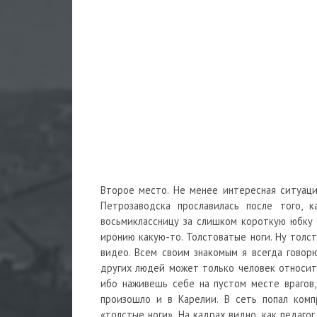
Второе место. Не менее интересная ситуаци
Петрозаводска прославилась после того, 
восьмиклассницу за слишком короткую юбку и
иронию какую-то. Толстоватые ноги. Ну толс
видео. Всем своим знакомым я всегда говор
других людей может только человек относите
ибо наживешь себе на пустом месте врагов
произошло и в Карелии. В сеть попал комп
«толстые ноги». На кадрах видно, как педаго