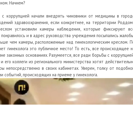
ном. Начнем?
 с коррупцией начали внедрять чиновники от медицины в город
еждений здравоохранения, если конкретнее, на территории Роддом
реслом установили камеры наблюдения, которые фиксируют вс
 понравилось и в адрес руководства учреждения посыпались жалобы
ьше чем камеры, расположенные над гинекологическим креслом. П
ет гинеколога это публичное место! То есть, все происходящее н
лне законных основаниях. Разумеется, все ради борьбы с коррупцией
и его коллеги из регионального министерства хотят действительн
ры непосредственно в своих кабинетах. Уверен, толку от подобно
и событий, происходящих на приеме у гинеколога.