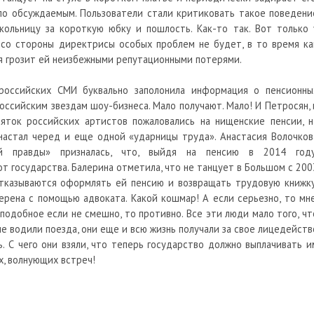
ло обсуждаемым. Пользователи стали критиковать такое поведени
ольницу за короткую юбку и пошлость. Как-то так. Вот только 
со стороны директрисы особых проблем не будет, в то время ка
ая грозит ей неизбежными репутационными потерями.
российских СМИ буквально заполонила информация о пенсионны
оссийским звездам шоу-бизнеса. Мало получают. Мало! И Петросян, 
яток российских артистов пожаловались на нищенские пенсии, н
настал черед и еще одной «ударницы труда». Анастасия Волочков
й правды» призналась, что, выйдя на пенсию в 2014 году
от государства. Балерина отметила, что не танцует в Большом с 200
отказываются оформлять ей пенсию и возвращать трудовую книжку
рена с помощью адвоката. Какой кошмар! А если серьезно, то мне
 подобное если не смешно, то противно. Все эти люди мало того, чт
 не водили поезда, они еще и всю жизнь получали за свое лицедейств
ь. С чего они взяли, что теперь государство должно выплачивать и
х, волнующих встреч!