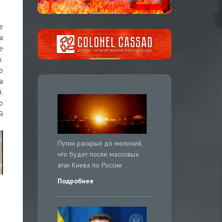
е
а
е
.
о
а
.
о
й
Путин раскрыл до мелочей,
что будет после массовых
атак Киева по России
Подробнее