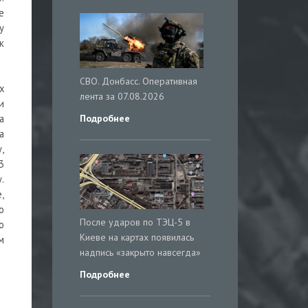
е
у
к
СВО. Донбасс. Оперативная
х
лента за 07.08.2026
и
Подробнее
а
а
,
3
.
,
о
После ударов по ТЭЦ-5 в
о
Киеве на картах появилась
м
надпись «закрыто навсегда»
Подробнее