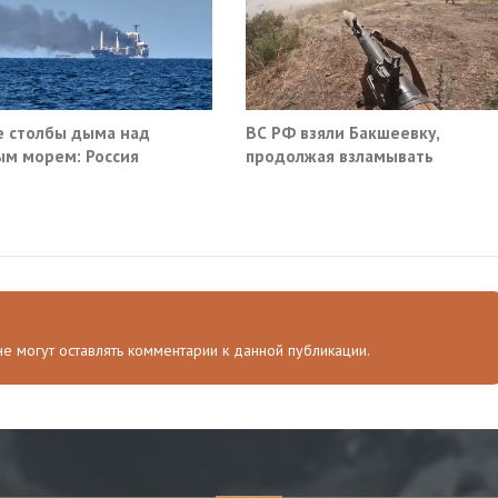
 столбы дыма над
ВС РФ взяли Бакшеевку,
м морем: Россия
продолжая взламывать
ила очередные сухогрузы
оборону ВСУ в Харьковской
а
области
 не могут оставлять комментарии к данной публикации.