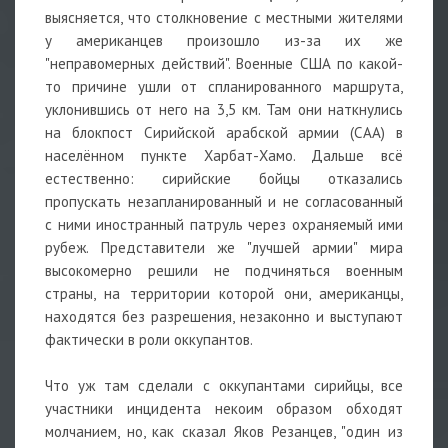
выясняется, что столкновение с местными жителями
у американцев произошло из-за их же
"неправомерных действий". Военные США по какой-
то причине ушли от спланированного маршрута,
уклонившись от него на 3,5 км. Там они наткнулись
на блокпост Сирийской арабской армии (САА) в
населённом пункте Харбат-Хамо. Дальше всё
естественно: сирийские бойцы отказались
пропускать незапланированный и не согласованный
с ними иностранный патруль через охраняемый ими
рубеж. Представители же "лучшей армии" мира
высокомерно решили не подчиняться военным
страны, на территории которой они, американцы,
находятся без разрешения, незаконно и выступают
фактически в роли оккупантов.
Что уж там сделали с оккупантами сирийцы, все
участники инцидента некоим образом обходят
молчанием, но, как сказал Яков Резанцев, "один из