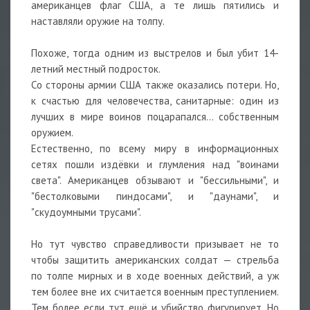
американцев флаг США, а те лишь пятились и
наставляли оружие на толпу.
Похоже, тогда одним из выстрелов и был убит 14-
летний местный подросток.
Со стороны армии США также оказались потери. Но,
к счастью для человечества, санитарные: один из
лучших в мире воинов поцарапался… собственным
оружием.
Естественно, по всему миру в информационных
сетях пошли издёвки и глумления над "воинами
света". Американцев обзывают и "бессильными", и
"бестолковыми пиндосами", и "даунами", и
"скудоумными трусами".
Но тут чувство справедливости призывает не то
чтобы защитить американских солдат — стрельба
по толпе мирных и в ходе военных действий, а уж
тем более вне их считается военным преступлением.
Тем более если тут ещё и убийство фигурирует. Но