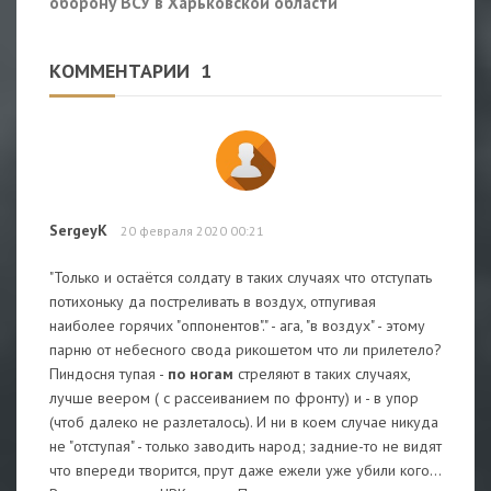
оборону ВСУ в Харьковской области
КОММЕНТАРИИ
1
SergeyK
20 февраля 2020 00:21
"Только и остаётся солдату в таких случаях что отступать
потихоньку да постреливать в воздух, отпугивая
наиболее горячих "оппонентов"." - ага, "в воздух" - этому
парню от небесного свода рикошетом что ли прилетело?
Пиндосня тупая -
по ногам
стреляют в таких случаях,
лучше веером ( с рассеиванием по фронту) и - в упор
(чтоб далеко не разлеталось). И ни в коем случае никуда
не "отступая" - только заводить народ; задние-то не видят
что впереди творится, прут даже ежели уже убили кого...