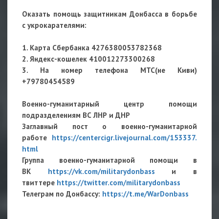
Оказать помощь защитникам Донбасса в борьбе
с укрокарателями:
1. Карта Сбербанка 4276380053782368
2. Яндекс-кошелек 410012273300268
3. На номер телефона МТС(не Киви)
+79780454589
Военно-гуманитарный центр помощи
подразделениям ВС ЛНР и ДНР
Заглавный пост о военно-гуманитарной
работе
https://centercigr.livejournal.com/153337.
html
Группа военно-гуманитарной помощи в
ВК
https://vk.com/militarydonbass
и в
твиттере
https://twitter.com/militarydonbass
Телеграм по Донбассу:
https://t.me/WarDonbass