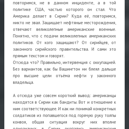
повторимся, не в данном инциденте, а в той
политике США, частью которого он стал. Что
Америка делает в Сирии? Куда её, повторимся,
никто не звал. Защищает нефтяные месторождения,
отвечают великолепные американские военные.
Понятно, что с подачи великолепных американских
политиков. От кого защищают? От сирийцев, от
законного сирийского правительства. И сами это
прямым текстом и говорят.
Отсюда что? Правильно, интервенция с оккупацией.
Без вариантов, как бы Вашингтон ни блеял дальше
про высшие цели отъёма нефти у законного
владельца.
А отсюда уже совсем короткий вывод: американцы
находятся в Сирии как бандиты. Вот и отношение к
ним соответствующее. И как ни понимай конкретных
солдатиков из попавшегося под горячую руку толпы
конвоя, общая ситуация вокруг них вполне
однозначна: в Сирии окопались американские