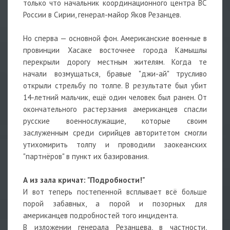
только что начальник координационного центра ВС
России в Сирии, генерал-майор Яков Резанцев.
Но сперва — основной фон. Американские военные в
провинции Хасаке восточнее города Камышлы
перекрыли дорогу местным жителям. Когда те
начали возмущаться, бравые "джи-ай" трусливо
открыли стрельбу по толпе. В результате был убит
14-летний мальчик, ещё один человек был ранен. От
окончательного растерзания американцев спасли
русские военнослужащие, которые своим
заслуженным среди сирийцев авторитетом смогли
утихомирить толпу и проводили заокеанских
"партнёров" в пункт их базирования.
А из зала кричат: "Подробности!"
И вот теперь постепенной всплывает всё больше
порой забавных, а порой и позорных для
американцев подробностей того инцидента.
В изложении генерала Резанцева, в частности,