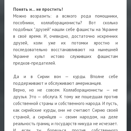
Понять и… не простить!
Можно возразить: а всякого рода помощники,
пособники, коллаборационисты? Вот сколько
подобных "друзей" нашли себе фашисты на Украине
в своё время. И, очевидно, достаточно искренних
друзей, коли уже их потомки яростно и
последовательно восстанавливают на нынешней
Украине культ истово служивших фашистам
предков-предателей.
Да и в Сирии вон — курды. Вполне себе
поддерживают и обслуживают американцев.
Верно, но не совсем. Коллаборационисты — не
друзья. Это — обслуга. К тому же пошедшая против
собственной страны и собственного народа. И пусть,
как сирийские курды, они не считают Сирию своей
страной, а сирийцев — своим народом, на деле
реальность границ и государств никуда не исчезает.
И если ты борешься против собственного