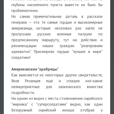
глубины населённого пункта вывести их было бы
проблематично.
Но самая примечательная деталь в рассказе
генерала — что те самые гордые и высокомерные
американцы, которые несколько раз нагло не
пропускали русские военные патрули по
предписанному маршруту, тут на действия и
рекомендации наших граждан "реагировали
адекватно". Присмирели гордые "лучшие в мире"
солдатики!
Американские "храбрецы"
Как выясняется из некоторых других свидетельств,
Яков Резанцев ещё и сгладил кое-какие
нелицеприятные для заокеанского воинства
подробности.
На одном из видео с места столкновения сирийского
"мирняка" с "суперсолдатами" видно, как один
безоружный сирийский юноша отобрал у