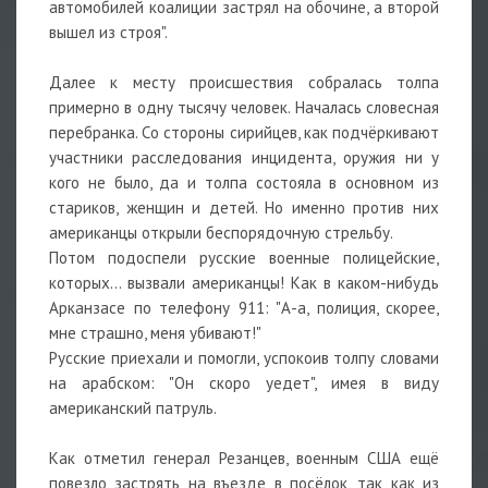
автомобилей коалиции застрял на обочине, а второй
вышел из строя".
Далее к месту происшествия собралась толпа
примерно в одну тысячу человек. Началась словесная
перебранка. Со стороны сирийцев, как подчёркивают
участники расследования инцидента, оружия ни у
кого не было, да и толпа состояла в основном из
стариков, женщин и детей. Но именно против них
американцы открыли беспорядочную стрельбу.
Потом подоспели русские военные полицейские,
которых… вызвали американцы! Как в каком-нибудь
Арканзасе по телефону 911: "А-а, полиция, скорее,
мне страшно, меня убивают!"
Русские приехали и помогли, успокоив толпу словами
на арабском: "Он скоро уедет", имея в виду
американский патруль.
Как отметил генерал Резанцев, военным США ещё
повезло застрять на въезде в посёлок, так как из