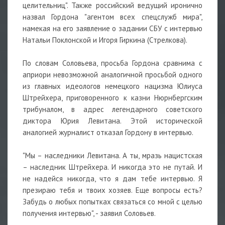
целительниц". Также российский ведущий иронично
назвал Гордона "агентом всех спецслужб мира",
намекая на его заявление о задании СБУ с интервью
Натальи Поклонской и Игоря Гиркина (Стрелкова).
По словам Соловьева, просьба Гордона сравнима с
априори невозможной аналогичной просьбой одного
из главных идеологов немецкого нацизма Юлиуса
Штрейхера, приговоренного к казни Нюрнбергским
трибуналом, в адрес легендарного советского
диктора Юрия Левитана. Этой исторической
аналогией журналист отказал Гордону в интервью.
"Мы – наследники Левитана. А ты, мразь нацистская
– наследник Штрейхера. И никогда это не путай. И
не надейся никогда, что я дам тебе интервью. Я
презираю тебя и твоих хозяев. Еще вопросы есть?
Забудь о любых попытках связаться со мной с целью
получения интервью", - заявил Соловьев.