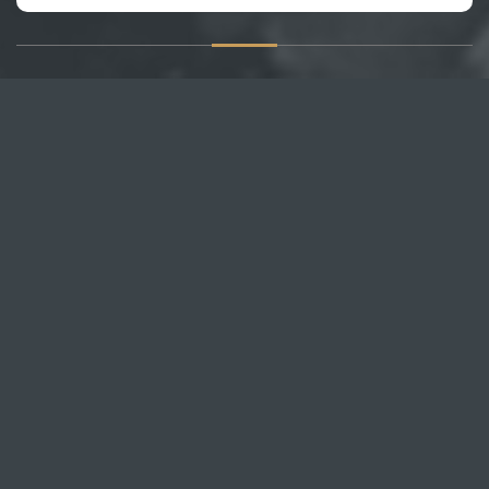
О САЙТЕ
Публикуем различные мнения, статьи и видеоматериалы.
Посетителям нашего сайта предоставляем возможность
общения на портале – вы можете комментировать
публикации и добавлять свои.
НОВОСТИ
Все новости