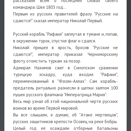
рассказали всем о последних словах своего
командира. Шел 1803 год...
Первым из русских правителей фразу "Русские на
сдаются!" сказал император Николай Первый.
Русский корабль "Рафаил" заплутал в тумане и, попав,
в окружении турок, спустил флаг и сдался.
Николай пришел в ярость, бросив "Русские не
сдаются!", император приказал Черноморскому
флоту отомстить туркам за позор.
Адмирал Нахимов сжег в Синопском сражении
турецкую эскадру, куда входил "Рафаил",
переименованный в "Фазли-Аллах". Сам корабль-
предатель ритуально разнесли в щепки залпом 100
пушек русского флагмана "Императрица Мария".
Весь мир узнал об этой национальной черте русских
воинов во время Первой мировой.
Вы все слышали, я думаю, об "Атаке мертвецов",
русских защитников крепости Осовец на реке Бобры.
Целый год её осаждали отборные батальоны