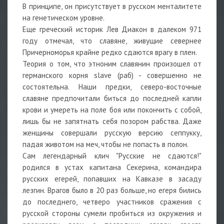
В принципе, он присутствует в русском менталитете
на генетическом уровне.
Еще греческий историк Лев Диакон в далеком 971
году отмечал, что славяне, живущие севернее
Причерноморья крайне редко сдаются врагу в плен.
Теория о том, что этноним славянин произошел от
германского корня slave (раб) - совершенно не
состоятельна. Наши предки, северо-восточные
славяне предпочитали биться до последней капли
крови и умереть на поле боя или покончить с собой,
лишь бы не запятнать себя позором рабства. Даже
женщины совершали русскую версию сеппукку,
падая животом на меч, чтобы не попасть в полон.
Сам легендарный клич "Русские не сдаются!"
родился в устах капитана Секерина, командира
русских егерей, попавших на Кавказе в засаду
лезгин. Врагов было в 20 раз больше, но егеря бились
до последнего, четверо участников сражения с
русской стороны сумели пробиться из окружения и