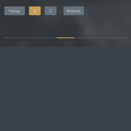
Назад
1
2
Вперед
О САЙТЕ
Публикуем различные мнения, статьи и видеоматериалы.
Посетителям нашего сайта предоставляем возможность
общения на портале – вы можете комментировать
публикации и добавлять свои.
НОВОСТИ