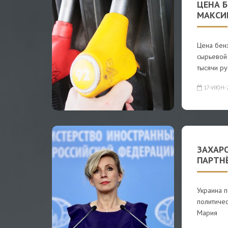
ЦЕНА 
МАКСИ
Цена бен
сырьевой 
тысячи р
17-ИЮН-
ЗАХАР
ПАРТН
Украина 
политиче
Мария