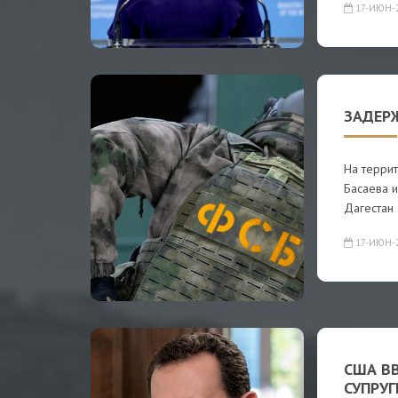
17-ИЮН-
ЗАДЕР
На терри
Басаева и
Дагестан
17-ИЮН-
США В
СУПРУГ