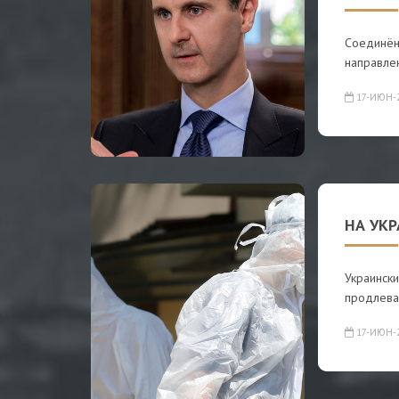
Соединённ
направлен
17-ИЮН-
НА УК
Украински
продлева
17-ИЮН-