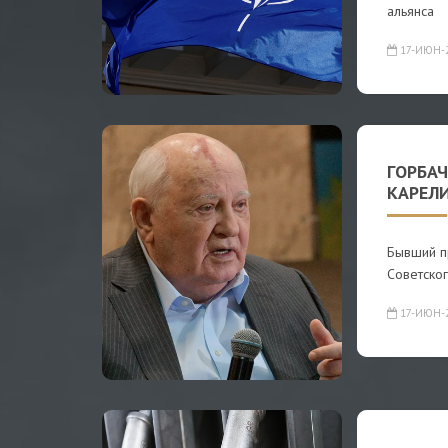
альянса
17-ИЮН-
ГОРБАЧ
КАРЕЛ
Бывший п
Советско
17-ИЮН-