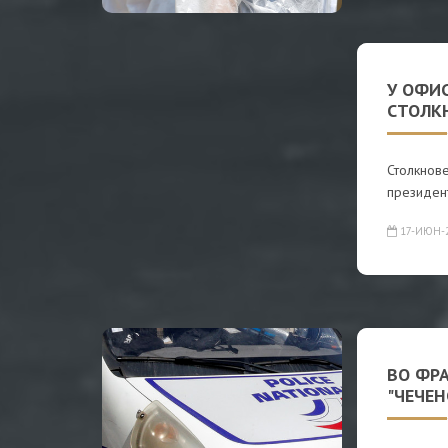
У ОФИ
СТОЛК
Столкнов
президен
17-ИЮН-
ВО ФР
"ЧЕЧЕ