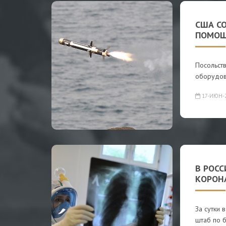
США С
ПОМОЩ
Посольств
оборудова
17-ИЮН-
В РОСС
КОРОН
За сутки 
штаб по 