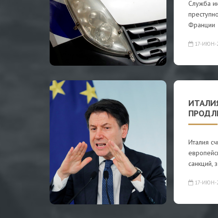
Служба и
преступн
Франции
17-ИЮН-
ИТАЛИ
ПРОДЛ
Италия с
европейс
санкций, 
17-ИЮН-