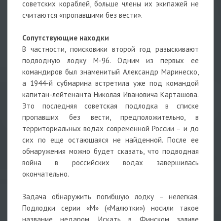
советских кораблей, больше члены их экипажей не
считаются «пропавшими без вести».
Сопутствующие находки
В частности, поисковики второй год разыскивают
подводную лодку М-96. Одним из первых ее
командиров был знаменитый Александр Маринеско,
а 1944-й субмарина встретила уже под командой
капитан-лейтенанта Николая Ивановича Карташова.
Это последняя советская подлодка в списке
пропавших без вести, предположительно, в
территориальных водах современной России – и до
сих по еще остающаяся не найденной. После ее
обнаружения можно будет сказать, что подводная
война в российских водах завершилась
окончательно.
Задача обнаружить погибшую лодку – нелегкая.
Подлодки серии «М» («Малютки») носили такое
название недаром. Искать в Финском заливе