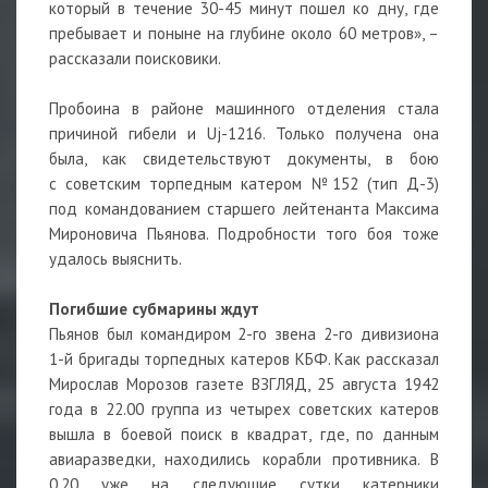
который в течение 30-45 минут пошел ко дну, где
пребывает и поныне на глубине около 60 метров», –
рассказали поисковики.
Пробоина в районе машинного отделения стала
причиной гибели и Uj-1216. Только получена она
была, как свидетельствуют документы, в бою
с советским торпедным катером №152 (тип Д-3)
под командованием старшего лейтенанта Максима
Мироновича Пьянова. Подробности того боя тоже
удалось выяснить.
Погибшие субмарины ждут
Пьянов был командиром 2-го звена 2-го дивизиона
1-й бригады торпедных катеров КБФ. Как рассказал
Мирослав Морозов газете ВЗГЛЯД, 25 августа 1942
года в 22.00 группа из четырех советских катеров
вышла в боевой поиск в квадрат, где, по данным
авиаразведки, находились корабли противника. В
0.20 уже на следующие сутки катерники