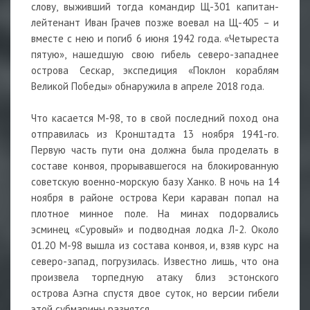
слову, выживший тогда командир Щ-301 капитан-
лейтенант Иван Грачев позже воевал на Щ-405 – и
вместе с нею и погиб 6 июня 1942 года. «Четыреста
пятую», нашедшую свою гибель северо-западнее
острова Сескар, экспедиция «Поклон кораблям
Великой Победы» обнаружила в апреле 2018 года.
Что касается М-98, то в свой последний поход она
отправилась из Кронштадта 13 ноября 1941-го.
Первую часть пути она должна была проделать в
составе конвоя, прорывавшегося на блокированную
советскую военно-морскую базу Ханко. В ночь на 14
ноября в районе острова Кери караван попал на
плотное минное поле. На минах подорвались
эсминец «Суровый» и подводная лодка Л-2. Около
01.20 М-98 вышла из состава конвоя, и, взяв курс на
северо-запад, погрузилась. Известно лишь, что она
произвела торпедную атаку близ эстонского
острова Аэгна спустя двое суток, но версии гибели
этой субмарины разнятся.