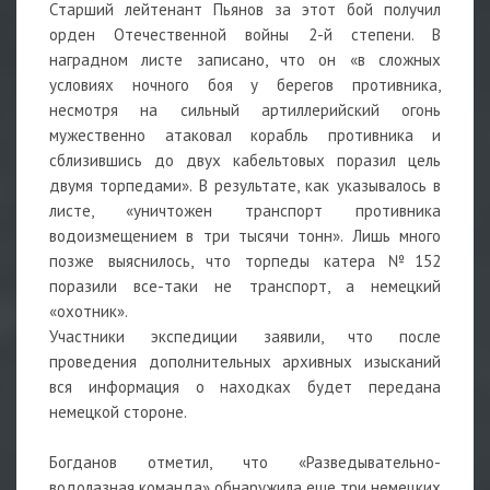
Старший лейтенант Пьянов за этот бой получил
орден Отечественной войны 2-й степени. В
наградном листе записано, что он «в сложных
условиях ночного боя у берегов противника,
несмотря на сильный артиллерийский огонь
мужественно атаковал корабль противника и
сблизившись до двух кабельтовых поразил цель
двумя торпедами». В результате, как указывалось в
листе, «уничтожен транспорт противника
водоизмещением в три тысячи тонн». Лишь много
позже выяснилось, что торпеды катера №152
поразили все-таки не транспорт, а немецкий
«охотник».
Участники экспедиции заявили, что после
проведения дополнительных архивных изысканий
вся информация о находках будет передана
немецкой стороне.
Богданов отметил, что «Разведывательно-
водолазная команда» обнаружила еще три немецких