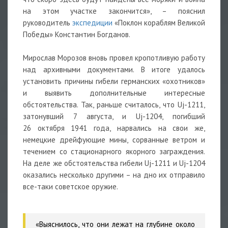
на этом участке закончится», – пояснил
руководитель
экспедиции
«Поклон кораблям Великой
Победы» Константин Богданов.
Мирослав Морозов вновь провел кропотливую работу
над архивными документами. В итоге удалось
установить причины гибели германских «охотников»
и выявить дополнительные интересные
обстоятельства. Так, раньше считалось, что Uj-1211,
затонувший 7 августа, и Uj-1204, погибший
26 октября 1941 года, нарвались на свои же,
немецкие дрейфующие мины, сорванные ветром и
течением со стационарного якорного заграждения.
На деле же обстоятельства гибели Uj-1211 и Uj-1204
оказались несколько другими – на дно их отправило
все-таки советское оружие.
«Выяснилось, что они лежат на глубине около