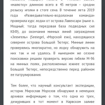
«малютку» длинною всего в 45 метров – сродни
розыску иголки в стоге сена. В течение лета 2019
года «Разведывательно-водолазная команда»
проверила курс лодки от острова Лавенсари (ныне о.
Мощный; тогда передовая база подводных сил
КБФ), до окончания минных линий заграждения
«Зееигель» (Seeiegel, «Морской еж»), находящихся
севернее острова Большой Тютерс. Минные линии
проверялись многократно, но лодку обнаружить на
них так и не удалось. В нынешнем же сезоне
поисковики решили проверить версию гибели М-96
на минных полях, расположенных южнее острова
Большой Тютерс, непосредственно перед районом
ее патрулирования.
Тем более, что научный консультант экспедиции,
историк Мирослав Морозов обнаружил в немецких
архивах информацию о том, что одна из трех,
дежуривших в тот момент в Нарвском заливе