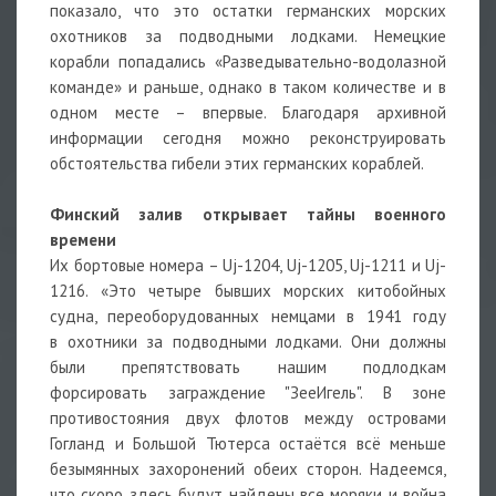
показало, что это остатки германских морских
охотников за подводными лодками. Немецкие
корабли попадались «Разведывательно-водолазной
команде» и раньше, однако в таком количестве и в
одном месте – впервые. Благодаря архивной
информации сегодня можно реконструировать
обстоятельства гибели этих германских кораблей.
Финский залив открывает тайны военного
времени
Их бортовые номера – Uj-1204, Uj-1205, Uj-1211 и Uj-
1216. «Это четыре бывших морских китобойных
судна, переоборудованных немцами в 1941 году
в охотники за подводными лодками. Они должны
были препятствовать нашим подлодкам
форсировать заграждение "ЗееИгель". В зоне
противостояния двух флотов между островами
Гогланд и Большой Тютерса остаëтся всë меньше
безымянных захоронений обеих сторон. Надеемся,
что скоро здесь будут найдены все моряки и война