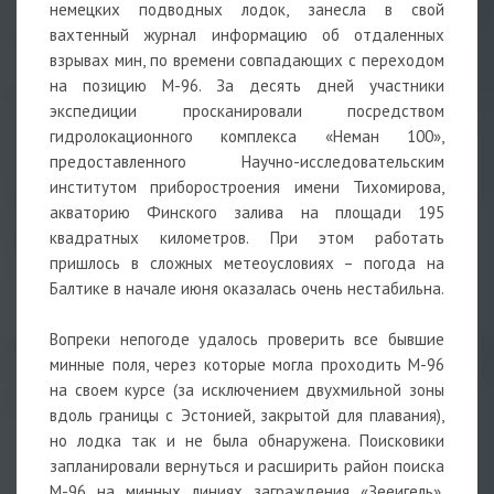
немецких подводных лодок, занесла в свой
вахтенный журнал информацию об отдаленных
взрывах мин, по времени совпадающих с переходом
на позицию М-96. За десять дней участники
экспедиции просканировали посредством
гидролокационного комплекса «Неман 100»,
предоставленного Научно-исследовательским
институтом приборостроения имени Тихомирова,
акваторию Финского залива на площади 195
квадратных километров. При этом работать
пришлось в сложных метеоусловиях – погода на
Балтике в начале июня оказалась очень нестабильна.
Вопреки непогоде удалось проверить все бывшие
минные поля, через которые могла проходить М-96
на своем курсе (за исключением двухмильной зоны
вдоль границы с Эстонией, закрытой для плавания),
но лодка так и не была обнаружена. Поисковики
запланировали вернуться и расширить район поиска
М-96 на минных линиях заграждения «Зееигель».