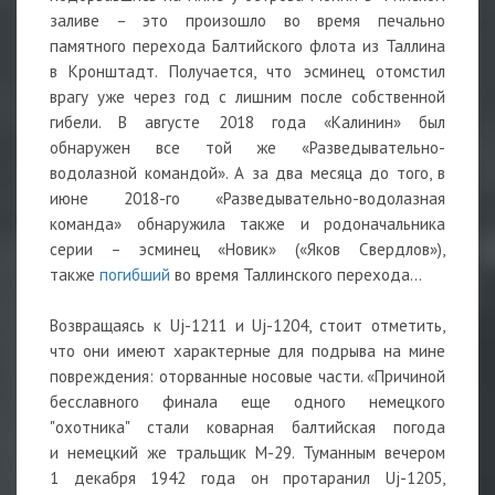
заливе – это произошло во время печально
памятного перехода Балтийского флота из Таллина
в Кронштадт. Получается, что эсминец отомстил
врагу уже через год с лишним после собственной
гибели. В августе 2018 года «Калинин» был
обнаружен все той же «Разведывательно-
водолазной командой». А за два месяца до того, в
июне 2018-го «Разведывательно-водолазная
команда» обнаружила также и родоначальника
серии – эсминец «Новик» («Яков Свердлов»),
также
погибший
во время Таллинского перехода…
Возвращаясь к Uj-1211 и Uj-1204, стоит отметить,
что они имеют характерные для подрыва на мине
повреждения: оторванные носовые части. «Причиной
бесславного финала еще одного немецкого
"охотника" стали коварная балтийская погода
и немецкий же тральщик М-29. Туманным вечером
1 декабря 1942 года он протаранил Uj-1205,