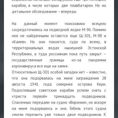
корабля, в числе которых две плавбатареи. Но их
детальное обследование – впереди.
На данный момент поисковики всецело
сосредоточились на подводной лодке М-96. Помимо
нее не найденными остаются еще Щ-301, М-98 и
«Калев». Но они покоятся, судя по всему, в
территориальных водах нынешней Эстонской
Республики, а туда россиянам пока путь закрыт –
государственные границы из-за пандемии
коронавируса все еще на замке.
Относительно Щ-301 особой загадки нет – известно,
что она подорвалась на мине заграждения 28
августа 1941 года севернее острова Кери.
Подоспевшие советские корабли успели снять с
«триста первой» тринадцать подводников.
Спасенных передали на судно «Вирония», но вскоре
на мине подорвалось и оно. Гибель этого судна
смогли пережить уже только двое подводников. К