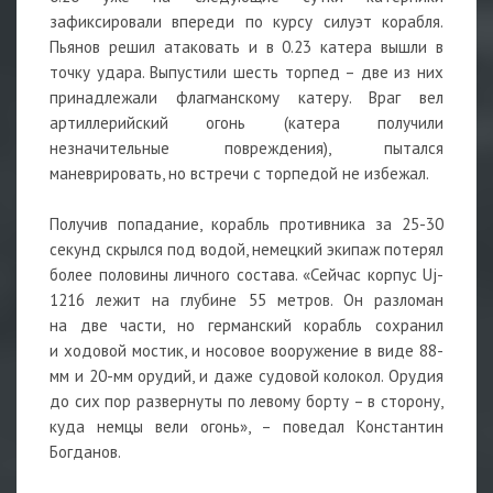
зафиксировали впереди по курсу силуэт корабля.
Пьянов решил атаковать и в 0.23 катера вышли в
точку удара. Выпустили шесть торпед – две из них
принадлежали флагманскому катеру. Враг вел
артиллерийский огонь (катера получили
незначительные повреждения), пытался
маневрировать, но встречи с торпедой не избежал.
Получив попадание, корабль противника за 25-30
секунд скрылся под водой, немецкий экипаж потерял
более половины личного состава. «Сейчас корпус Uj-
1216 лежит на глубине 55 метров. Он разломан
на две части, но германский корабль сохранил
и ходовой мостик, и носовое вооружение в виде 88-
мм и 20-мм орудий, и даже судовой колокол. Орудия
до сих пор развернуты по левому борту – в сторону,
куда немцы вели огонь», – поведал Константин
Богданов.