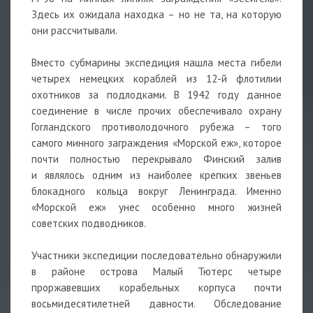
Здесь их ожидала находка – но не та, на которую
они рассчитывали.
Вместо субмарины экспедиция нашла места гибели
четырех немецких кораблей из 12-й флотилии
охотников за подлодками. В 1942 году данное
соединение в числе прочих обеспечивало охрану
Гогландского противолодочного рубежа – того
самого минного заграждения «Морской еж», которое
почти полностью перекрывало Финский залив
и являлось одним из наиболее крепких звеньев
блокадного кольца вокруг Ленинграда. Именно
«Морской еж» унес особенно много жизней
советских подводников.
Участники экспедиции последовательно обнаружили
в районе острова Малый Тютерс четыре
проржавевших корабельных корпуса почти
восьмидесятилетней давности. Обследование