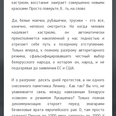
кастрюли, восстание заиграет совершенно новыми
красками. Просто поверьте, б…ть, на слово.
Да, белые маечки, рубашечки, трусики – это все,
конечно, неплохо смотрится. Но когда человек
надевает кастрюлю, он автоматически
преисполняется накопленной у нас гидностью и
отрезает себе путь к позорному отступлению.
Только вперед, к полному разгрому авторитарного
режима, сфальсифицировавшего честный выбор
белорусского народа, о котором он, народ, и не
подозревал до заявления ЕС и США.
И о разгроме: десять дней протестов, а ни одного
снесенного памятника Ленину… Как так? Вы что, не
улавливаете связь между навязанным Беларуси
«совком» и режимом Лукашенко? Только полная
декоммунизация откроет перед змагарами
безвизовые врата европейского рая. О, там просто
отлично! Пенсия по 1000 евро, зарплаты по 2000. У