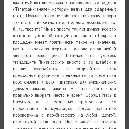
власти». Я вот внимательно просмотрел все видео в
«Телеграм-канале», который ведут два одаренных
гея из Польши. Никто не собирает на краску, заборы
так и стоят в цветах тоталитарного режима. Вы что,
б...ть, творите? Мы не просто так придумали все это
в ходе полугодовой эрекции достоинства. Покраска
площадей имеет практически такое же значение,
как и сакральная жертва – основа основ любой
«цветной революции». Понимаю: не удалось
угандошить Тихановскую вместе с ее штабом в
начале беломайдана. Не огорчайтесь, есть
прекрасные грузинские специалисты, которые пока
простаивают и дают интервью для американских
документальных фильмов. Но для этого надо
правильно выбрать место и время. Обращайтесь к
Парубию, он с радостью предоставит все
необходимые консультации. Только захватите
переводчика с парубиевского на любой другой,
нормальный язык мира. Иначе могут возникнуть
досадные концептуальные расхождения наподобие