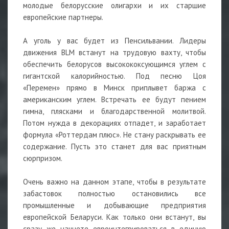
молодые белорусские олигархи и их старшие
европейские партнеры.
А уголь у вас будет из Пенсильвании. Лидеры
движения BLM встанут на трудовую вахту, чтобы
обеспечить белорусов высокококсующимся углем с
гигантской калорийностью. Под песню Цоя
«Перемен» прямо в Минск приплывет баржа с
американским углем. Встречать ее будут пением
гимна, плясками и благодарственной молитвой.
Потом нужда в декорациях отпадет, и заработает
формула «Роттердам плюс». Не стану раскрывать ее
содержание. Пусть это станет для вас приятным
сюрпризом.
Очень важно на данном этапе, чтобы в результате
забастовок полностью остановились все
промышленные и добывающие предприятия
европейской Беларуси. Как только они встанут, вы
сразу же начнете евроинтегрироваться в единую