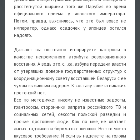
расстегнутой ширинки того же Парубия во время
официального приема у японского императора.
Потом, правда, выяснилось, что это был вовсе не
император, однако осадочек у японцев остался
надолго.
Дальше: вы постоянно игнорируете кастрюли в
качестве непременного атрибута революционного
восстания. А ведь это, с...ка, азбука передачи власти
от утерявших доверие государственных структур к
координационному совету восставшей Беларуси с ее
чудом выжившим лидером. К составу совета никаких
претензий нет.
Все по методичке: никому не известные задроты,
грантососы, сторонники запрета российского ТВ и
социальных сетей, сексоты польской разведки и
прочие достойные люди. Как по мне, не хватает
лысых таджиков и бородатых женщин. Но это чисто
вкусовое требование. И если вы наденете на головы