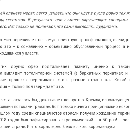
й планете мерах легко увидеть, что они идут в русле ровно тех ж
ид-скептиков. В результате они считают окружающих слепцами 
о. Вот только не понимают, что сами выглядят… луддитами.
 что мир переживает не самую приятную трансформацию, очевидн
то это – к сожалению – объективно обусловленный процесс, а н
ходящихся у власти.
ногих других сфер подталкивает планету именно к таком
ка выглядит тоталитарной системой (в бархатных перчатках и 
ожие процессы переживают столь разные страны как Китай 
ндия – только подтверждает это.
екста, казалось бы, доказывает коварство Кремля, использующег
совыми потоками граждан. Вот только ничего принципиально новог
ошлом году среди специалистов отрасли получил хождение терми
2018 годов был зафиксирован астрономический – в 30 раз! – рос
ашей стране. И что характерно, безо всякого коронавируса.