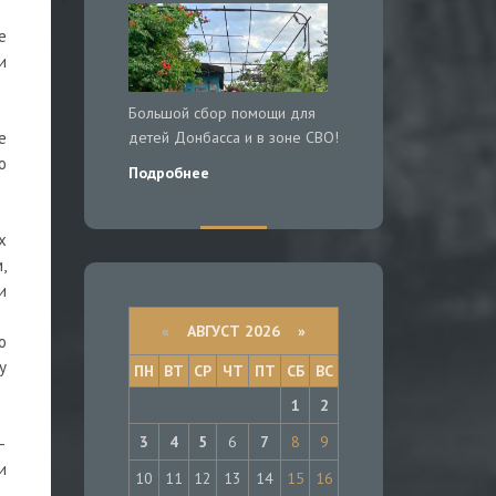
е
и
Большой сбор помощи для
детей Донбасса и в зоне СВО!
е
о
Подробнее
х
,
и
«
АВГУСТ 2026 »
о
у
ПН
ВТ
СР
ЧТ
ПТ
СБ
ВС
1
2
3
4
5
6
7
8
9
–
и
10
11
12
13
14
15
16