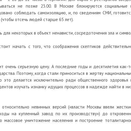
ываться не позже 23.00. В Москве блокируются социальные 
овано соблюдать самоизоляцию, и, по сведениям СМИ, готовитс
(чтобы отсечь людей старше 65 лет).
ь для некоторых в объект ненависти, сосредоточения зла и симво
тоит начать с того, что соображения скептиков действительн
т очень серьезную цену. А последние годы и десятилетия как-т
арства. Поэтому, когда стали приноситься в жертву национальны
что это делается исключительно ради общественного здоровья 
дентов изучать изнанку идущих процессов в надежде найти в ни
т относительно невинных версий («власти Москвы ввели жестки
ходы на купленный завод по их производству») до откровенн
ью массовое уничтожение населения и построение тоталитарно