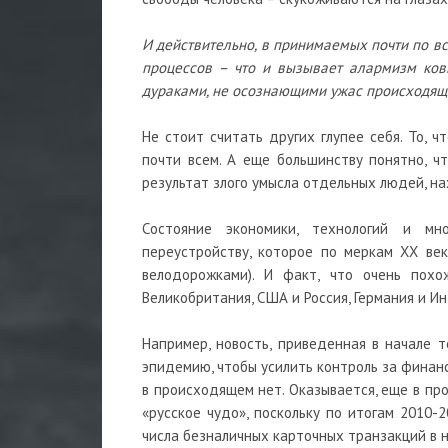
И действительно, в принимаемых почти по все
процессов – что и вызывает алармизм ков
дураками, не осознающими ужас происходящег
Не стоит считать других глупее себя. То,
почти всем. А еще большинству понятно, ч
результат злого умысла отдельных людей, на
Состояние экономики, технологий и м
переустройству, которое по меркам XX ве
велодорожками). И факт, что очень пох
Великобритания, США и Россия, Германия и И
Например, новость, приведенная в начале т
эпидемию, чтобы усилить контроль за финан
в происходящем нет. Оказывается, еще в пр
«русское чудо», поскольку по итогам 2010-
числа безналичных карточных транзакций в н