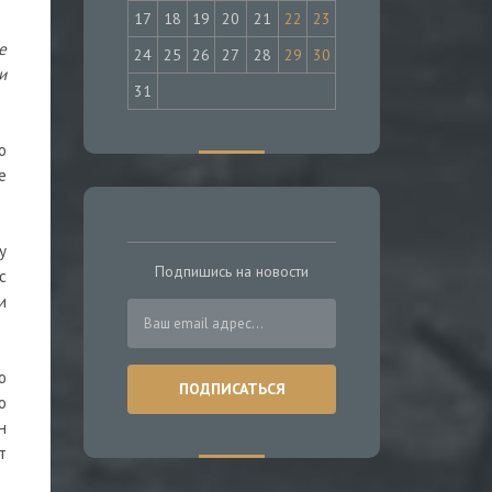
17
18
19
20
21
22
23
е
24
25
26
27
28
29
30
и
31
о
е
у
Подпишись на новости
с
и
о
о
н
т