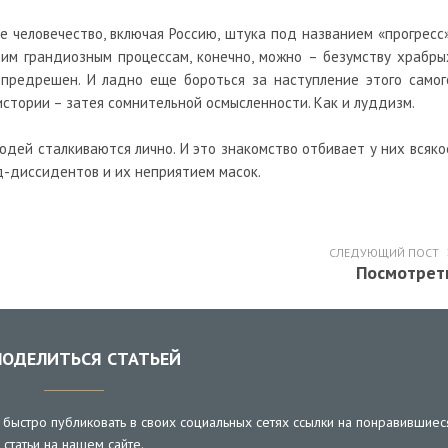
е человечество, включая Россию, штука под названием «прогресс»
тим грандиозным процессам, конечно, можно – безумству храбры
 предрешен. И ладно еще бороться за наступление этого самог
истории – затея сомнительной осмысленности. Как и луддизм.
юдей сталкиваются лично. И это знакомство отбивает у них всяко
-диссидентов и их неприятием масок.
СЛЕДУЮЩИЙ ПОСТ
Посмотрет
ОДЕЛИТЬСЯ СТАТЬЕЙ
быстро публиковать в своих социальных сетях ссылки на понравившиес
статьи на нашем сайте.