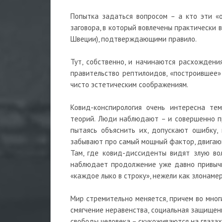
Попытка задаться вопросом – а кто эти «
заговора, в который вовлечены практически
Швеции), подтверждающими правило.
Тут, собственно, и начинаются расхождени
правительство рептилоидов, «построившее» 
чисто эстетическим соображениям.
Ковид-конспирология очень интересна те
теорий. Люди наблюдают – и совершенно пр
пытаясь объяснить их, допускают ошибку,
забывают про самый мощный фактор, двигающ
Там, где ковид-диссиденты видят злую вол
наблюдает продолжение уже давно привычн
«каждое лыко в строку», нежели как злонам
Мир стремительно меняется, причем во мног
смягчение неравенства, социальная защищенн
свободы человека – скукоживаются на глазах