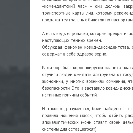
«комендантский час» – они должны закр
транспортные карты лиц, которым рекоменд
продажа театральных билетов по паспортам 
А есть ведь еще маски, которые превратилис
наступающих темных времен.
Обсуждая феномен ковид-диссидентства, с
содержат в себе здравое зерно.
Ради борьбы с коронавирусом планета плати
отучили людей ожидать альтруизма от госуд
экономики, у многих возникли сомнения, 
безопасности. Это и заставило ковид-дисси
истинные причины событий.
И таковые, разумеется, были найдены – о
правила ношения масок, чтобы отбить рас
апокалиптических («они ставят своей цел
системы для оставшегося»).