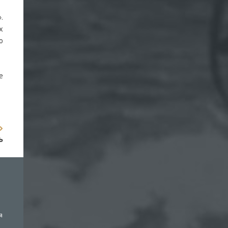
.
х
о
е
ь
я