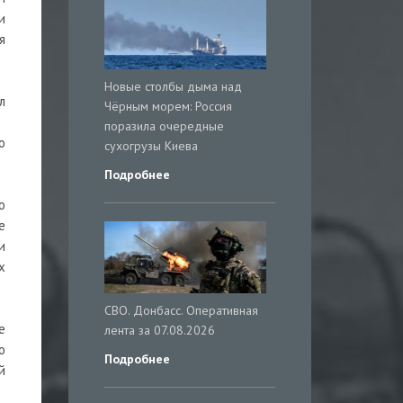
и
я
Новые столбы дыма над
л
Чёрным морем: Россия
поразила очередные
о
сухогрузы Киева
Подробнее
о
е
и
х
СВО. Донбасс. Оперативная
е
лента за 07.08.2026
о
Подробнее
й