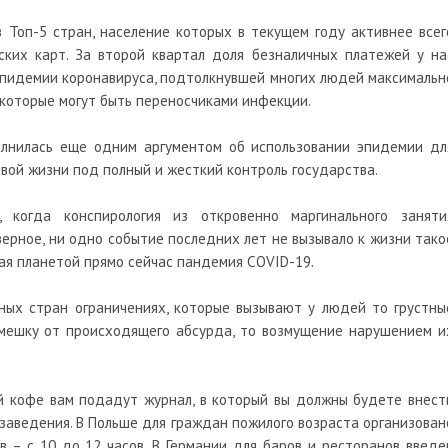
в Топ-5 стран, население которых в текущем году активнее всег
ских карт. За второй квартал доля безналичных платежей у на
в эпидемии коронавируса, подтолкнувшей многих людей максимальн
 которые могут быть переносчиками инфекции.
олнилась еще одним аргументом об использовании эпидемии дл
овой жизни под полный и жесткий контроль государства.
когда конспирология из откровенно маргинального заняти
верное, ни одно событие последних лет не вызывало к жизни тако
мая планетой прямо сейчас пандемия COVID-19.
зных стран ограничениях, которые вызывают у людей то грустны
смешку от происходящего абсурда, то возмущение нарушением и
й кофе вам подадут журнал, в который вы должны будете внест
заведения. В Польше для граждан пожилого возраста организован
 – с 10 до 12 часов. В Германии для баров и ресторанов введе