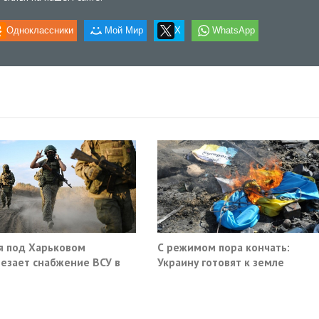
Одноклассники
Мой Мир
X
WhatsApp
я под Харьковом
С режимом пора кончать:
езает снабжение ВСУ в
Украину готовят к земле
нске и Краматорске