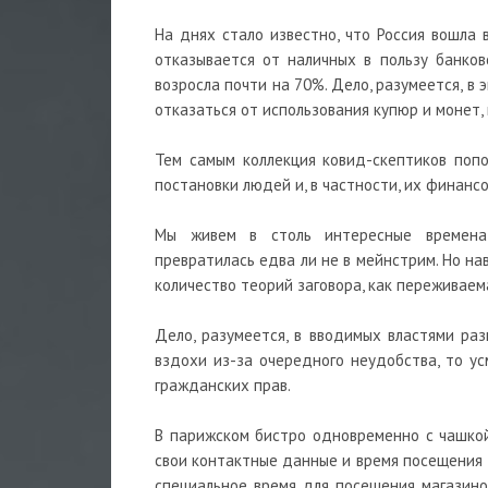
На днях стало известно, что Россия вошла 
отказывается от наличных в пользу банков
возросла почти на 70%. Дело, разумеется, 
отказаться от использования купюр и монет,
Тем самым коллекция ковид-скептиков поп
постановки людей и, в частности, их финанс
Мы живем в столь интересные времена, 
превратилась едва ли не в мейнстрим. Но на
количество теорий заговора, как переживае
Дело, разумеется, в вводимых властями ра
вздохи из-за очередного неудобства, то у
гражданских прав.
В парижском бистро одновременно с чашко
свои контактные данные и время посещения 
специальное время для посещения магазинов