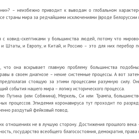
они»? – неизбежно приводит к выводам о глобальном характер
 все страны мира за редчайшими исключениями (вроде Белоруссии 
я с ковид-скептиками у большинства людей, потому что мирово
и Штаты, и Европу, и Китай, и Россию – это для них перебор п
м, что она вскрывает главную проблему большинства подобны
авы в своем диагнозе – некие системные процессы. А вот затем
 предполагая стоящую за этими процессами разумную силу. Он
ий события нашего мира – логику исторического процесса.
ю Путина (или Собянина), Меркель, Си или Трампа, большинств
ых процессов. Эпидемия коронавируса тут проходит по разряд
еренно раздутый фейковый повод.
их отношениях не в лучшую сторону. Достижения прошлого века 
ость, государство всеобщего благосостояния, демократия, права 
.