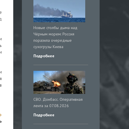
е
д
Новые столбы дыма над
Чёрным морем: Россия
и
поразила очередные
ь
сухогрузы Киева
и
Подробнее
и
я
в
СВО. Донбасс. Оперативная
лента за 07.08.2026
Подробнее
ь