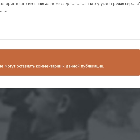
орят то,что им написал режиссёр..............а кто у укров режиссёр.....?
.....
 не могут оставлять комментарии к данной публикации.