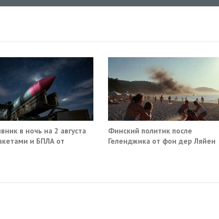
вник в ночь на 2 августа
Финский политик после
акетами и БПЛА от
Геленджика от фон дер Ляйен
ва до Саратова
потребовали немедленно
прекратить помощь Киеву