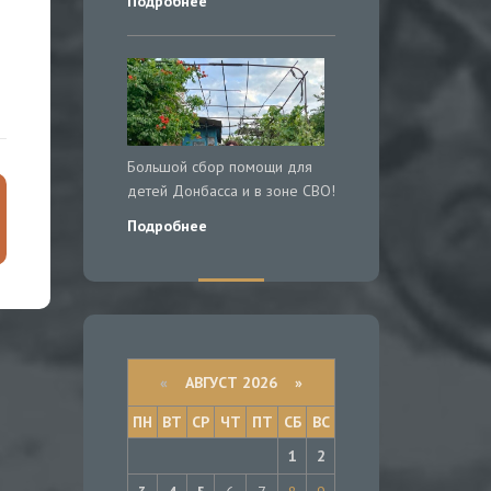
Подробнее
Большой сбор помощи для
детей Донбасса и в зоне СВО!
Подробнее
«
АВГУСТ 2026 »
ПН
ВТ
СР
ЧТ
ПТ
СБ
ВС
1
2