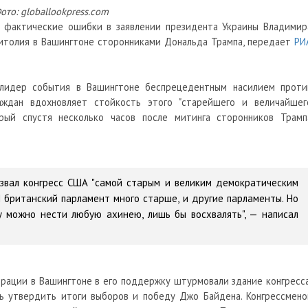
ото: globallookpress.com
 фактические ошибки в заявлении президента Украины Владимир
питолия в Вашингтоне сторонниками Дональда Трампа, передает
РИ
 лидер события в Вашингтоне беспрецедентным насилием проти
аждан вдохновляет стойкость этого "старейшего и величайшег
орый спустя несколько часов после митинга сторонников Трамп
азвал конгресс США "самой старым и великим демократическим
И британский парламент много старше, и другие парламенты. Но
у можно нести любую ахинею, лишь бы восхвалять", — написал
рации в Вашингтоне в его поддержку штурмовали здание конгресса
сь утвердить итоги выборов и победу Джо Байдена. Конгрессмено