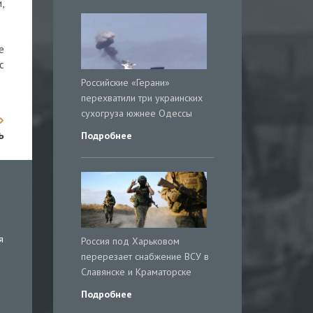
,
е
с
Российские «Герани»
перехватили три украинских
сухогруза южнее Одессы
ь
Подробнее
я
Россия под Харьковом
перерезает снабжение ВСУ в
Славянске и Краматорске
Подробнее