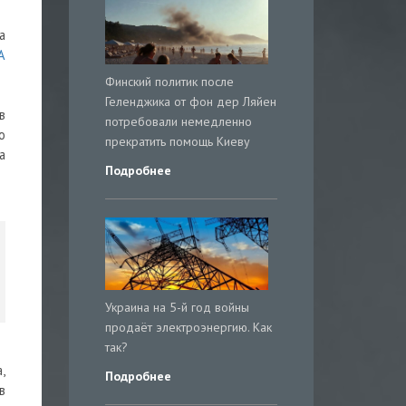
а
А
Финский политик после
Геленджика от фон дер Ляйен
в
потребовали немедленно
о
прекратить помощь Киеву
а
Подробнее
Украина на 5-й год войны
продаёт электроэнергию. Как
так?
,
Подробнее
в