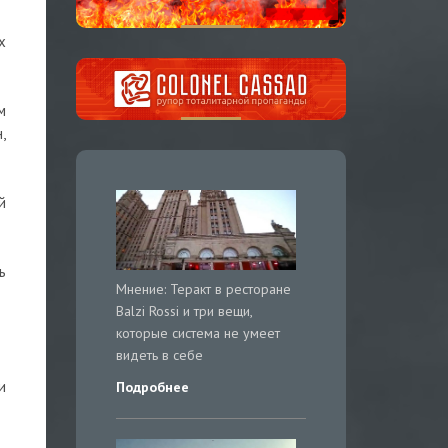
х
м
,
й
ь
Мнение: Теракт в ресторане
Balzi Rossi и три вещи,
которые система не умеет
видеть в себе
и
Подробнее