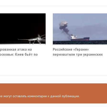
рованная атака на
Российские «Герани»
сковье: Киев бьёт по
перехватили три украинских
анской инфраструктуре
сухогруза южнее Одессы
 не могут оставлять комментарии к данной публикации.