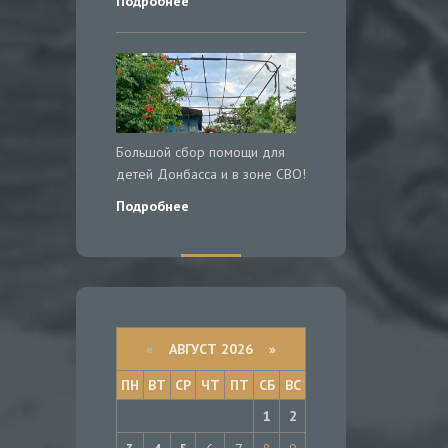
Подробнее
Большой сбор помощи для
детей Донбасса и в зоне СВО!
Подробнее
«
АВГУСТ 2026 »
ПН
ВТ
СР
ЧТ
ПТ
СБ
ВС
1
2