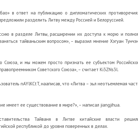
бао» в ответ на публикацию о дипломатических противоречия
редложили разделить Литву между Россией и Белоруссией.
ссию в разделе Литвы, расширении их доступа к морю и полно
заняться тайваньским вопросом», – выразил мнение Хэгуан Тунчэн
го Союза, и мы можем просто признать ее субъектом Российско
равопреемником Советского Союза», – считает Ki3ZNs3l.
ватель nAYlKCtT, нааписав, что «Литва – эьл неотъемлемая част
ие имеет ее существование в мире?», – написал jiangjihua.
тавительства Тайваня в Литве китайские власти решил
ийской республикой до уровня поверенных в делах.