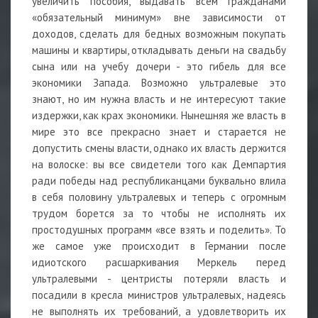
увеличить пособия, выдавать всем гражданами
«обязательный минимум» вне зависимости от
доходов, сделать для бедных возможным покупать
машины и квартиры, откладывать деньги на свадьбу
сына или на учебу дочери - это гибель для все
экономики Запада. Возможно ультралевые это
знают, но им нужна власть и не интересуют такие
издержки, как крах экономики. Нынешняя же власть в
мире это все прекрасно знает и старается не
допустить смены власти, однако их власть держится
на волоске: вы все свидетели того как Демпартия
ради победы над республиканцами буквально влила
в себя половину ультралевых и теперь с огромным
трудом борется за то чтобы не исполнять их
простодушных программ «все взять и поделить». То
же самое уже происходит в Германии после
идиотского расшаркивания Меркель перед
ультралевыми - центристы потеряли власть и
посадили в кресла министров ультралевых, надеясь
не выполнять их требований, а удовлетворить их