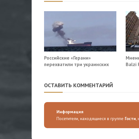
Российские «Герани»
Мнени
перехватили три украинских
Balzi
сухогруза южнее Одессы
систе
себе
ОСТАВИТЬ КОММЕНТАРИЙ
Информация
Посетители, находящиеся в группе
Гости
,