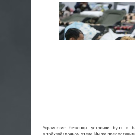
Украинские беженцы устроили бунт в ба
в трёхзвёздочном отеле. Им же предоставили