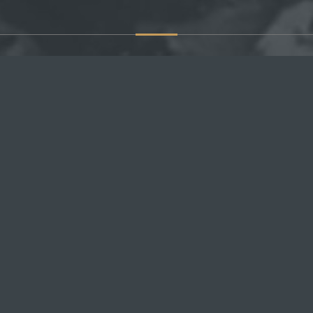
НАВИГАЦИЯ
ПО
Россия
Главная
Под
курс
Крым
Последние новости
Севастополь
Правила сайта
Новороссия
Поиск по сайту
Украина
Комментарии
Гуманитарный центр
Обратная связь
я
- All Rights Reserved.