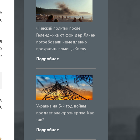
е
,
Финский политик после
Геленджика от фон дер Ляйен
л
потребовали немедленно
о
прекратить помощь Киеву
е
Подробнее
,
Украина на 5-й год войны
,
продаёт электроэнергию. Как
так?
Подробнее