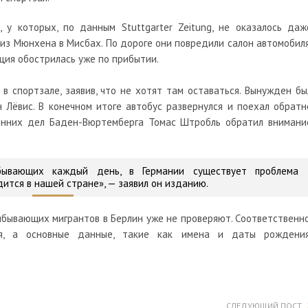
 у которых, по данным Stuttgarter Zeitung, не оказалось даж
 из Мюнхена в Мисбах. По дороге они повредили салон автомобиля
ция обострилась уже по прибытии.
 спортзале, заявив, что не хотят там оставаться. Вынужден бы
Лёвис. В конечном итоге автобус развернулся и поехал обратн
енних дел Баден-Вюртемберга Томас Штробль обратил внимани
ибывающих каждый день, в Германии существует проблема
дится в нашей стране», — заявил он изданию.
рибывающих мигрантов в Берлин уже не проверяют. Соответственно
я, а основные данные, такие как имена и даты рождения
СЛЕДУЮЩИЙ ПОСТ