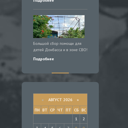
Подробнее
Большой сбор помощи для
детей Донбасса и в зоне СВО!
Подробнее
«
АВГУСТ 2026 »
ПН
ВТ
СР
ЧТ
ПТ
СБ
ВС
1
2