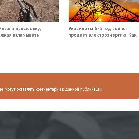
 взяли Бакшеевку,
Украина на 5-й год войны
лжая взламывать
продаёт электроэнергию. Как
ну ВСУ в Харьковской
так?
ти
 не могут оставлять комментарии к данной публикации.