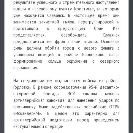
результате успешного и стремительного наступления
вышли к населённому пункту Крестище, за которым
уже находится Славянск. В настоящее время они
занимаются зачисткой тылов, перегруппировкой и
подготовкой к предстоящим боям. Как
представляется, освобождать Славянск
предполагается не фронтальной атакой. Основные
силы должны обойти город с левого фланга с
усилением позиций в районе Барвенково, начав
формирование кольца окружения с северного
направления.
На соединении им выдвигаются войска из района
Горловки. В районе сосредоточения 95-й десантно-
штурмовой бригады ВСУ слышна мощная
артиллерийская канонада, для нанесения ударов по
противнику были задействованы российские ОТРК
«Искандер-М». В целом это характерно для
артиллерийской подготовки перед проведением
наступательной операции.