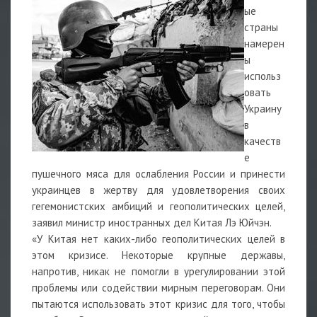
ые
страны
намерен
ы
использ
овать
Украину
в
качеств
е
пушечного мяса для ослабления России и принести
украинцев в жертву для удовлетворения своих
гегемонистских амбиций и геополитических целей,
заявил министр иностранных дел Китая Лэ Юйчэн.
«У Китая нет каких-либо геополитических целей в
этом кризисе. Некоторые крупные державы,
напротив, никак не помогли в урегулировании этой
проблемы или содействии мирным переговорам. Они
пытаются использовать этот кризис для того, чтобы