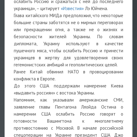
ослабить Россию и сражаться с ней до последнего
украинца», – цитирует
«Известия»
Лэ Юйчена.
Глава китайского МИДа предположил, что некоторые
большие страны заботятся не о мирных переговорах
или прекращении огня, а также не о жизнях и
безопасности жителей Украины. По словам
дипломата, Украину используют в качестве
пушечного мяса, чтобы ослабить Россию и принести
украинцев в жертву для удовлетворения своих
гегемонистских амбиций и геополитических целей.
Ранее Китай
обвинил
НАТО в провоцировании
конфликта в Европе.
До этого США
поддержали намерение
Киева
«выдавить россиян» с востока Украины.
Напомним, как указывали американские СМИ,
заявление главы Пентагона Ллойда Остина о
намерении США
ослабить
Россию
говорят
о
готовности Вашингтона к многолетнему
противостоянию с Москвой. В начале российской
спецоперации на Украине президент США Джо