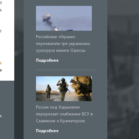
з
ь
т
Российские «Герани»
перехватили три украинских
сухогруза южнее Одессы
Подробнее
ь
Россия под Харьковом
перерезает снабжение ВСУ в
я
Славянске и Краматорске
Подробнее