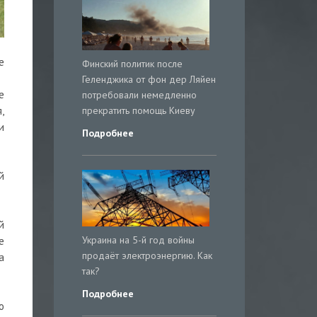
е
Финский политик после
Геленджика от фон дер Ляйен
е
потребовали немедленно
прекратить помощь Киеву
,
и
Подробнее
й
й
Украина на 5-й год войны
е
продаёт электроэнергию. Как
а
так?
Подробнее
о