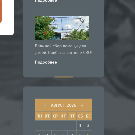
Подробнее
Большой сбор помощи для
детей Донбасса и в зоне СВО!
Подробнее
«
АВГУСТ 2026 »
ПН
ВТ
СР
ЧТ
ПТ
СБ
ВС
1
2