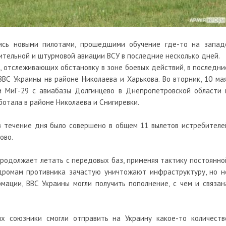
лись новыми пилотами, прошедшими обучение где-то на запад
бительной и штурмовой
авиации
ВСУ в последние несколько дней.
 отслеживающих обстановку в зоне боевых действий, в последни
ВС Украины нв районе Николаева и Харькова. Во вторник, 10 мая
 и МиГ-29 с авиабазы Долгинцево в Днепропетровской области 
ботала в районе Николаева и Снигиревки.
в течение дня было совершено в общем 11 вылетов истребителе
ово.
 продолжает летать с передовых баз, применяя тактику постоянно
дромам противника зачастую уничтожают инфраструктуру, но н
ации, ВВС Украины могли получить пополнение, с чем и связан
х союзники смогли отправить на Украину какое-то количеств