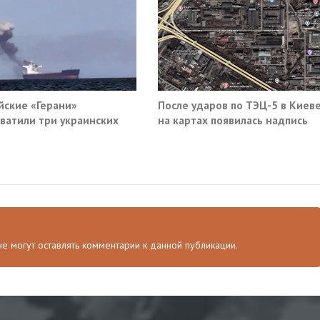
йские «Герани»
После ударов по ТЭЦ-5 в Киев
ватили три украинских
на картах появилась надпись
руза южнее Одессы
«закрыто навсегда»
 не могут оставлять комментарии к данной публикации.