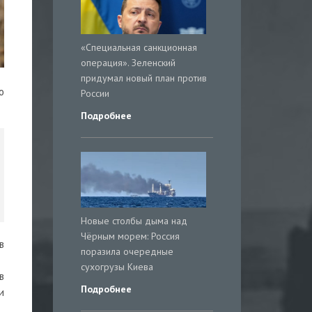
«Специальная санкционная
операция». Зеленский
придумал новый план против
о
России
Подробнее
Новые столбы дыма над
Чёрным морем: Россия
в
поразила очередные
сухогрузы Киева
в
Подробнее
и