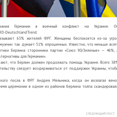
ивания Германии в военный конфликт на Украине. О
RD-DeutschlandTrend.
казывают 63% жителей ФРГ. Женщины беспокоятся из-за угро
 мужчин так думает 51% опрошенных. Известно, что меньше всег
итики Берлина сторонники партии «Союз 90/Зеленые» — 46%, 
ьтернативы для Германии».
тают, что Берлин должен продолжать помощь Украине. Всего 38
тельству следует воздерживаться от поддержки Украины, чтоб
ского посла в ФРГ
Андрея Мельника, когда он возлагал вено
время церемонии в одном из районов Берлина толпа скандировал
СЛЕДУЮЩИЙ ПОСТ