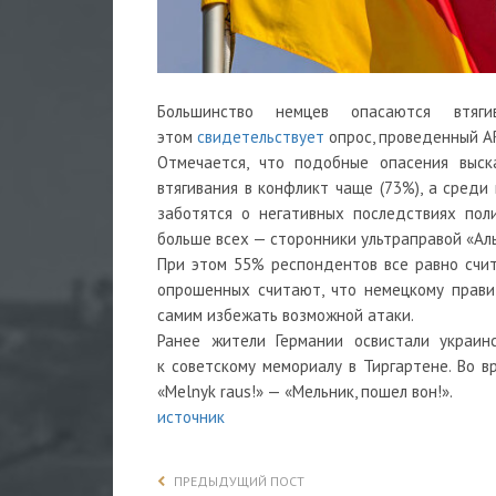
Большинство немцев опасаются втяг
этом
свидетельствует
опрос, проведенный A
Отмечается, что подобные опасения выс
втягивания в конфликт чаще (73%), а среди
заботятся о негативных последствиях пол
больше всех — сторонники ультраправой «Ал
При этом 55% респондентов все равно счи
опрошенных считают, что немецкому прави
самим избежать возможной атаки.
Ранее жители Германии
освистали
украин
к советскому мемориалу в Тиргартене. Во 
«Melnyk raus!» — «Мельник, пошел вон!».
источник
ПРЕДЫДУЩИЙ ПОСТ