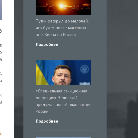
Путин раскрыл до мелочей,
что будет после массовых
б
атак Киева по России
Подробнее
з
о
а
%
ы
«Специальная санкционная
к
операция». Зеленский
а
придумал новый план против
России
Подробнее