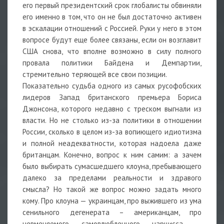
его первый президентский срок глобалисты обвиняли
его именно в том, что он не был достаточно активен
в эскалации отношений с Россией. Руки у него в этом
вопросе будут еще более связаны, если он возглавит
США снова, что вполне возможно в силу полного
провала политики Байдена и Демпартии,
стремительно теряющей все свои позиции.
Показательно судьба одного из самых русофобских
лидеров Запад британского премьера Бориса
Джонсона, которого недавно с треском выгнали из
власти. Но не столько из-за политики в отношении
России, сколько в целом из-за вопиющего идиотизма
и полной неадекватности, которая надоела даже
британцам. Конечно, вопрос к ним самим: а зачем
было выбирать сумасшедшего клоуна, пребывающего
далеко за пределами реальности и здравого
смысла? Но такой же вопрос можно задать много
кому. Про клоуна — украинцам, про выжившего из ума
сенильного дегенерата – американцам, про
невменяемого самовлюбленного нарцисса —