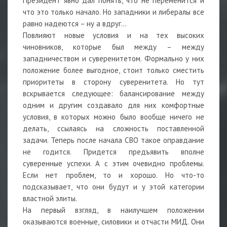
Президент явно дал понять, что не переменится и
что это только начало. Но западники и либералы все
равно надеются – ну а вдруг…
Повлияют новые условия и на тех высоких
чиновников, которые был между – между
западничеством и суверенитетом. Формально у них
положение более выгодное, стоит только сместить
приоритеты в сторону суверенитета. Но тут
вскрывается следующее: балансирование между
одним и другим создавало для них комфортные
условия, в которых можно было вообще ничего не
делать, ссылаясь на сложность поставленной
задачи. Теперь после начала СВО такое оправдание
не годится. Придется предъявить вполне
суверенные успехи. А с этим очевидно проблемы.
Если нет проблем, то и хорошо. Но что-то
подсказывает, что они будут и у этой категории
властной элиты.
На первый взгляд, в наилучшем положении
оказываются военные, силовики и отчасти МИД. Они