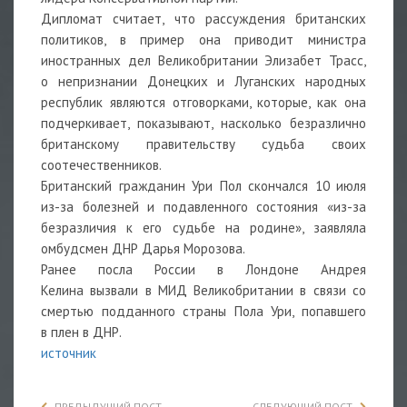
Дипломат считает, что рассуждения британских
политиков, в пример она приводит министра
иностранных дел Великобритании
Элизабет Трасс,
о непризнании Донецких и Луганских народных
республик являются отговорками, которые, как она
подчеркивает, показывают, насколько безразлично
британскому правительству судьба своих
соотечественников.
Британский гражданин Ури Пол скончался 10 июля
из-за болезней и подавленного состояния «из-за
безразличия к его судьбе на родине», заявляла
омбудсмен ДНР
Дарья Морозова.
Ранее посла России в Лондоне
Андрея
Келина
вызвали
в МИД Великобритании в связи со
смертью подданного страны Пола Ури, попавшего
в плен в ДНР.
источник
ПРЕДЫДУЩИЙ ПОСТ
СЛЕДУЮЩИЙ ПОСТ