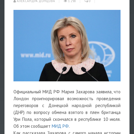
АЛЕКСАНДРА ДОНЦОВА
1 290
0
Официальный
МИД
РФ Мария
Захарова
заявила, что
Лондон проигнорировал возможность проведения
переговоров с Донецкой народной республикой
(ДНР) по вопросу обмена взятого в плен британца
Ури Пола, который скончался в республике 10 июля.
Об этом сообщает
МИД РФ
.
Как рассказала Захарова, с самого начала истории