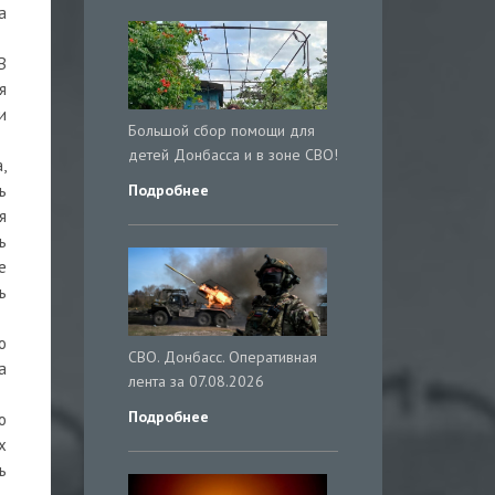
а
В
я
и
Большой сбор помощи для
детей Донбасса и в зоне СВО!
,
Подробнее
ь
я
ь
е
ь
о
СВО. Донбасс. Оперативная
а
лента за 07.08.2026
Подробнее
о
х
ь