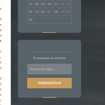
17
18
19
20
21
22
23
ь
24
25
26
27
28
29
30
й
31
и
я
м
в
т
,
Подпишись на новости
м
е
й
й
е
о
,