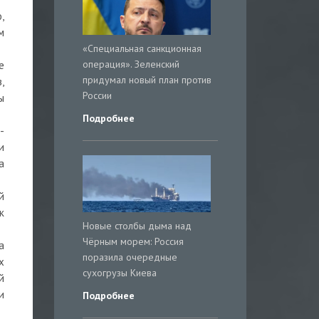
,
м
«Специальная санкционная
операция». Зеленский
е
придумал новый план против
,
России
ы
Подробнее
-
и
а
й
к
Новые столбы дыма над
Чёрным морем: Россия
а
поразила очередные
х
сухогрузы Киева
й
и
Подробнее