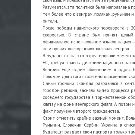
свой язык и пользоваться им за пределами с
Разумеется, эта политика была направлена п
тем более что к венграм, полякам, румынам
питали.
После победы нацистского переворота в 2
скоростью. В стране был принят целый
официальное использование языков нацменьш
но и прочих «некорінних», включая венгров.
В Будапеште на это отреагировали моментал
ЕС, требуя отмены дискриминационных закон
Венгрии. Еще одним обвинением в адрес Б
Поводом для этого стали многочисленные ска
Самый громкий скандал разразился в сент
городом региона, засняли видео процесса р
соседнего государства в торжественной обс
клятву на фоне венгерского флага. А потом 
факт получения второго гражданства.
Стоит отметить крайне важный момент. Боль
Румынии, Словакии, Сербии. Украина в спис
Будапешт раздает свои паспорта только там. 