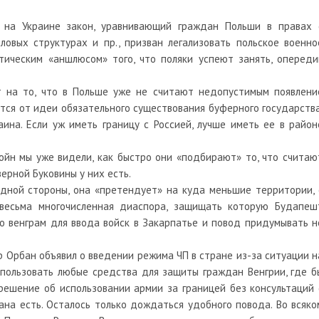
 на Украине закон, уравнивающий граждан Польши в правах 
овых структурах и пр., призван легализовать польское военно
тическим «аншлюсом» того, что поляки успеют занять, опереди
т на то, что в Польше уже не считают недопустимым появлени
тся от идеи обязательного существования буферного государства
ина. Если уж иметь границу с Россией, лучше иметь ее в район
ойн мы уже видели, как быстро они «подбирают» то, что считаю
ерной Буковины у них есть.
одной стороны, она «претендует» на куда меньшие территории, 
весьма многочисленная диаспора, защищать которую Будапеш
о венграм для ввода войск в Закарпатье и повод придумывать н
р Орбан объявил о введении режима ЧП в стране из-за ситуации н
спользовать любые средства для защиты граждан Венгрии, где б
решение об использовании армии за границей без консультаций 
ана есть. Осталось только дождаться удобного повода. Во всяко