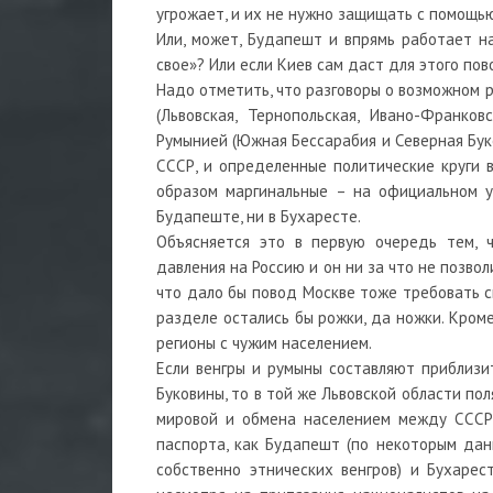
угрожает, и их не нужно защищать с помощью
Или, может, Будапешт и впрямь работает на
свое»? Или если Киев сам даст для этого пов
Надо отметить, что разговоры о возможном 
(Львовская, Тернопольская, Ивано-Франков
Румынией (Южная Бессарабия и Северная Буко
СССР, и определенные политические круги в
образом маргинальные – на официальном у
Будапеште, ни в Бухаресте.
Объясняется это в первую очередь тем, 
давления на Россию и он ни за что не позво
что дало бы повод Москве тоже требовать св
разделе остались бы рожки, да ножки. Кроме
регионы с чужим населением.
Если венгры и румыны составляют приблизи
Буковины, то в той же Львовской области по
мировой и обмена населением между СССР 
паспорта, как Будапешт (по некоторым да
собственно этнических венгров) и Бухарест