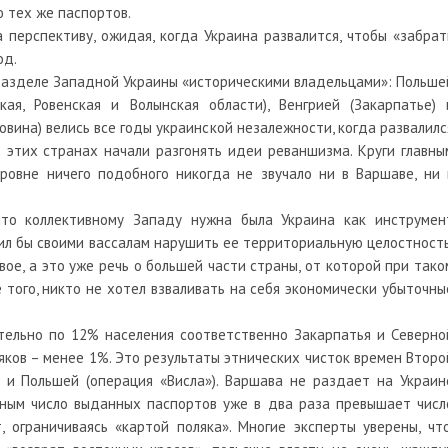
 тех же паспортов.
 перспективу, ожидая, когда Украина развалится, чтобы «забрат
од.
разделе Западной Украины «историческими владельцами»: Польше
ская, Ровенская и Волынская области), Венгрией (Закарпатье) 
вина) велись все годы украинской незалежности, когда развалилс
 этих странах начали разгонять идеи реваншизма. Круги главны
ровне ничего подобного никогда не звучало ни в Варшаве, ни 
что коллективному Западу нужна была Украина как инструмен
лил бы своими вассалам нарушить ее территориальную целостность
ое, а это уже речь о большей части страны, от которой при тако
 того, никто не хотел взваливать на себя экономически убыточны
тельно по 12% населения соответственно Закарпатья и Северно
ляков – менее 1%. Это результаты этнических чисток времен Второ
и Польшей (операция «Висла»). Варшава не раздает на Украин
нным число выданных паспортов уже в два раза превышает числ
, ограничиваясь «картой поляка». Многие эксперты уверены, что