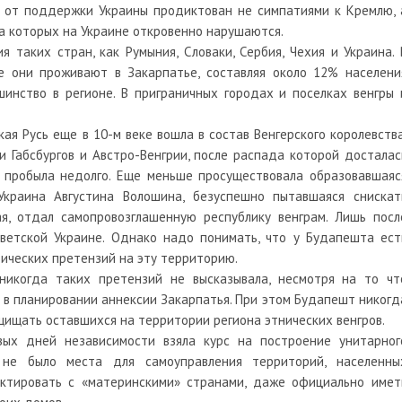
аз от поддержки Украины продиктован не симпатиями к Кремлю, 
ва которых на Украине откровенно нарушаются.
я таких стран, как Румыния, Словаки, Сербия, Чехия и Украина. 
се они проживают в Закарпатье, составляя около 12% населени
шинство в регионе. В приграничных городах и поселках венгры 
ая Русь еще в 10-м веке вошла в состав Венгерского королевства
 Габсбургов и Австро-Венгрии, после распада которой досталас
й пробыла недолго. Еще меньше просуществовала образовавшаяс
Украина Августина Волошина, безуспешно пытавшаяся снискат
ая, отдал самопровозглашенную республику венграм. Лишь посл
ветской Украине. Однако надо понимать, что у Будапешта ест
ических претензий на эту территорию.
никогда таких претензий не высказывала, несмотря на то чт
 в планировании аннексии Закарпатья. При этом Будапешт никогд
ищать оставшихся на территории региона этнических венгров.
вых дней независимости взяла курс на построение унитарног
м не было места для самоуправления территорий, населенны
ктировать с «материнскими» странами, даже официально имет