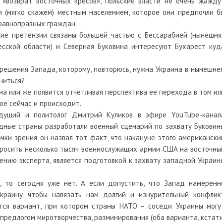
 «возврат восточных кресов», польские власти не очень жажду
м (мягко скажем) местным населением, которое они предпочли б
 равноправных граждан.
кие претензии связаны большей частью с Бессарабией (нынешня
есской области) и Северная Буковина интересуют Бухарест куд
зрешения Запада, которому, повторюсь, нужна Украина в нынешне
ениться?
ма или же появится отчетливая перспектива ее перехода в том ил
ое сейчас и происходит.
едущий и политолог Дмитрий Куликов в эфире YouTube-канал
дные страны разработали военный сценарий по захвату Буковин
очки зрения он назвал тот факт, что накануне этого американски
росить несколько тысяч военнослужащих армии США на восточны
нению эксперта, является подготовкой к захвату западной Украин
, то сегодня уже нет. А если допустить, что Запад намеренн
краину, чтобы навязать нам долгий и изнурительный конфлик
тся вариант, при котором страны НАТО – соседи Украины могу
предлогом миротворчества, разминирования (оба варианта, кстати