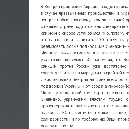
В Венгрии пригрозили Украине вводом войск
в случае чрезвычайных происшествий в ук
венгров любым способом, в том числе силой о
«В нашей стране подготовлены сценарии вое
как можно скорее установился мир, потому 
чтобы спасти и защитить 150 тысяч живу
реализовать любые подходящие сценарии»,
Министр также отметил, что власти его с
украинский конфликт. Он напомнил, что Ве
санкций против России уже достаточно.
сосредоточиться на мире, или по крайней ме
Действительно, Венгрия на фоне всего оста
поддержки Украины и от ввода антироссийск
Москве и «пророссийском» характере венгерс
Очевидно, украинским властям трудно о
провенгерская и заключается в отстаиван
выстрелов ЕС по ногам (или даже в легкие,
солидарности» и по требованию Вашингтона,
ослабить Европу.