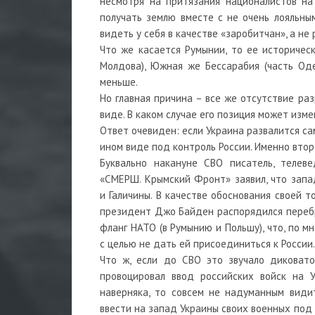
несмотря на притязания националистов на
получать землю вместе с не очень лояльны
видеть у себя в качестве «заробитчан», а не
Что же касается Румынии, то ее историчес
Молдова), Южная же Бессарабия (часть Од
меньше.
Но главная причина – все же отсутствие ра
виде. В каком случае его позиция может изм
Ответ очевиден: если Украина развалится са
ином виде под контроль России. Именно втор
Буквально накануне СВО писатель, телев
«СМЕРШ. Крымский Фронт» заявил, что запа
и Галичины. В качестве обоснования своей т
президент Джо Байден распорядился переб
фланг НАТО (в Румынию и Польшу), что, по м
с целью не дать ей присоединиться к России.
Что ж, если до СВО это звучало диковато
провоцировал ввод российских войск на У
наверняка, то совсем не надуманным види
ввести на запад Украины своих военных под 