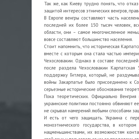
Так же, как Киеву трудно понять, что отк
защитой интересов этнических венгров, пра
В Европе венгры составляют часть населени
последней их более 150 тысяч человек, в
области, они – самое многочисленное мень
вовсе составляют большинство населения.
Стоит напомнить, что историческая Карпатск
вместе с которым она стала частью империи
Чехословакии. Однако в составе последне
после раздела Чехословакии Карпатская 
поддержку Гитлера, который, не раздумыв
войны Закарпатье было присоединено к Со
серьезные исторические обоснования теорет
Пока теоретических. Официально Венгрия 
украинские политики постоянно обвиняют ее
не скрывал намерений любыми способами защ
И есть от чего защищать. Украина с пер
моноэтнического государства, в которо
нацменьшинствами, их возможностям конта