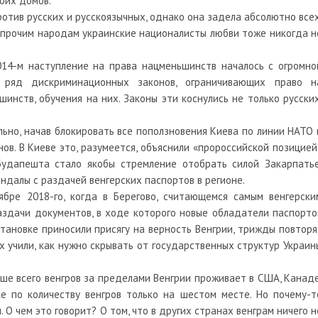
воих домов.
ротив русских и русскоязычных, однако она задела абсолютно всех
 и прочим народам украинские националисты любви тоже никогда н
014-м наступление на права нацменьшинств началось с огромно
 ряд дискриминационных законов, ограничивающих право н
инств, обучения на них. Законы эти коснулись не только русских
ьно, начав блокировать все поползновения Киева по линии НАТО 
ов. В Киеве это, разумеется, объяснили «пророссийской позицией
удапешта стало якобы стремление отобрать силой Закарпатье
ндалы с раздачей венгерских паспортов в регионе.
ябре 2018-го, когда в Берегово, считающемся самым венгерски
аздачи документов, в ходе которого новые обладатели паспорто
тановке приносили присягу на верность Венгрии, трижды повторя
их учили, как нужно скрывать от государственных структур Украин
ше всего венгров за пределами Венгрии проживает в США, Канаде
ке по количеству венгров только на шестом месте. Но почему-т
О чем это говорит? О том, что в других странах венграм ничего н