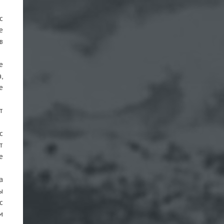
с
е
в
е
,
е
т
с
т
е
а
ы
с
м