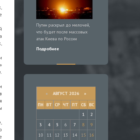
,
е
Путин раскрыл до мелочей,
й
что будет после массовых
а
атак Киева по России
,
Подробнее
и
»
.
м
«
АВГУСТ 2026 »
в
я
ПН
ВТ
СР
ЧТ
ПТ
СБ
ВС
ы
1
2
,
3
4
5
6
7
8
9
о
10
11
12
13
14
15
16
е