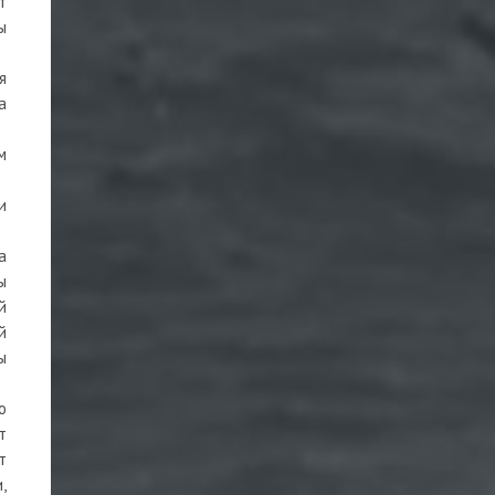
т
ы
я
а
м
и
а
ы
й
й
ы
о
т
т
,