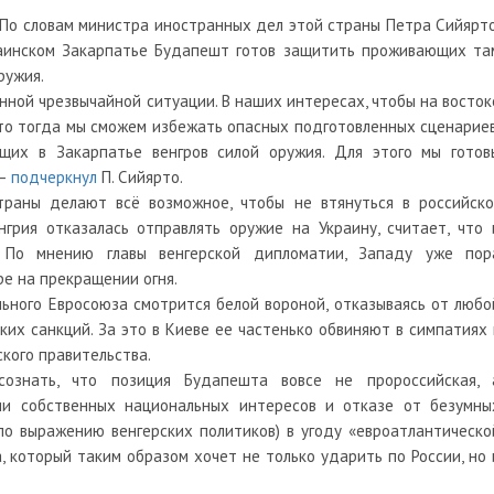
. По словам министра иностранных дел этой страны Петра Сийярто
раинском Закарпатье Будапешт готов защитить проживающих та
ружия.
нной чрезвычайной ситуации. В наших интересах, чтобы на восток
что тогда мы сможем избежать опасных подготовленных сценариев
щих в Закарпатье венгров силой оружия. Для этого мы готов
 —
подчеркнул
П. Сийярто.
траны делают всё возможное, чтобы не втянуться в российско
нгрия отказалась отправлять оружие на Украину, считает, что 
 По мнению главы венгерской дипломатии, Западу уже пор
ре на прекращении огня.
льного Евросоюза смотрится белой вороной, отказываясь от любо
их санкций. За это в Киеве ее частенько обвиняют в симпатиях 
кого правительства.
сознать, что позиция Будапешта вовсе не пророссийская, 
ии собственных национальных интересов и отказе от безумны
 по выражению венгерских политиков) в угоду «евроатлантическо
 который таким образом хочет не только ударить по России, но 