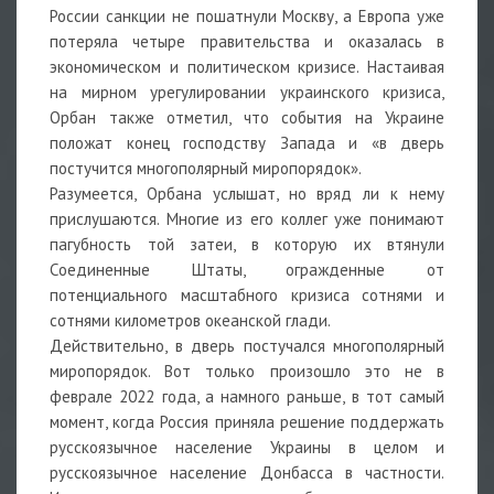
России санкции не пошатнули Москву, а Европа уже
потеряла четыре правительства и оказалась в
экономическом и политическом кризисе. Настаивая
на мирном урегулировании украинского кризиса,
Орбан также отметил, что события на Украине
положат конец господству Запада и «в дверь
постучится многополярный миропорядок».
Разумеется, Орбана услышат, но вряд ли к нему
прислушаются. Многие из его коллег уже понимают
пагубность той затеи, в которую их втянули
Соединенные Штаты, огражденные от
потенциального масштабного кризиса сотнями и
сотнями километров океанской глади.
Действительно, в дверь постучался многополярный
миропорядок. Вот только произошло это не в
феврале 2022 года, а намного раньше, в тот самый
момент, когда Россия приняла решение поддержать
русскоязычное население Украины в целом и
русскоязычное население Донбасса в частности.