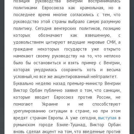
позиция руководства Венгрии воспринималась
политиками Евросоюза как крамольная, но в
последнее время многие согласились с тем, что
руководство этой страны выбрало самую разумную
политику. Сегодня венгерских политиков, позицию
которых обозначают как взвешенную, с
удовольствием цитируют ведущие мировые СМИ, а
граждане некоторых государств уже открыто
намекают своему руководству на то, что неплохо
было бы остановиться и взять пример с Венгрии,
которая умудрилась сохранить хоть и весьма
условный, но все же акцентированный нейтралитет.
Буквально неделю назад премьер-министр Венгрии
Виктор Орбан публично заявил о том, что санкции,
которые вводит Евросоюз против России, не
помогают Украине и не способствуют
урегулированию ситуации в стране, но при этом
вредят странам Европы. А уже сегодня,
выступая
в
румынском городе Бэиле-Тушнад, Виктор Орбан
вновь сделал акцент на том, что введенные против