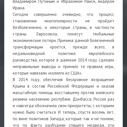
Владимиром Путиным и Ибрахимом Раиси, лидером
Ирана.
Сегодня совершенно очевидно, что процесс
становления многополярности не пройдет
безболезненно, и некоторые страны, в частности
страны Евросоюза, понесут глобальные
экономические потери. Причина данной болезненной
трансформации кроется, прежде всего, в
недальновидной политике европейского
руководства, которое в далеком 2014 году сделало
неправильные выводы и приняло те правила игры,
которые навязали «коллеги из США».
В 2014 году, обеспечив бескровное возращение
Крыма в состав Российской Федерации и оказав
масштабную помощь восставшему против киевского
режима населению республик Донбасса, Россия раз
и навсегда обозначила свои приоритеты, с которыми
нужно было считаться. И теперь, спустя восемь лет,
по вине политиков Запада, которые так и не поняли,
что по факту разбудили спящего медведя, эти