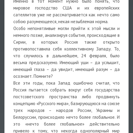
Именно в тот момент нужно было понять, что
мировое господство США и их европейских
сателлитов уже не рассматривается как нечто само
собою разумеющееся, некая незыблемая норма.
Особо непонятливые могли прийти к этой мысли и
немного позже, анализируя события, происходящие в
Сирии, в которых Россия также открыто
противопоставила себя коллективному Западу. То,
что случилось в дальнейшем, 24 февраля, было
весьма предсказуемо. Имеющий уши – да услышит,
имеющий глаза – да увидит, имеющий разум – да
осознает. Помните?
Все эти годы, пока Запад ошибочно считал, что
Россия пытается собрать вокруг себя государства
постсоветского пространства либо продвинуть
концепцию «Русского мира», базирующуюся на союзе
трех народов – народов России, Украины и
Белоруссии, происходило нечто более глобальное. И
это «нечто более глобальное» действительно
привело к тому, что некогда однополярный мир