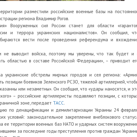
территории разместили российские военные базы на постоянно
истрации региона Владимир Рогов.
ация» Вооруженных сил России станет для области «гаранто
сии и террора украинских националистов». Он сообщил, чт
бираются вести после проведения референдума и вхождени
и не выводит войска, поэтому мы уверены, что так будет и 
ать областью в составе Российской Федерации», – приводит ег
на украинские обстрелы мирных городов и сел региона: «Армия
ать позиции боевиков Зеленского РСЗО, тяжелой артиллерией, чтоб
казанны или незаметны». Он сообщил, что «удары наносятся, и эт
ского» – российские артиллеристы подавляют позиции, с которы
граничной зоне, передает
ТАСС
.
ию по денацификации и демилитаризации Украины 24 февраля
их условий: законодательное закрепление внеблокового статус
а ее территории военных баз НАТО и ударных систем вооружения
шившими за последние годы преступления против граждан Украин