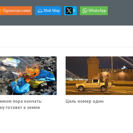
Одноклассники
Мой Мир
X
WhatsApp
имом пора кончать:
Цель номер один
ну готовят к земле