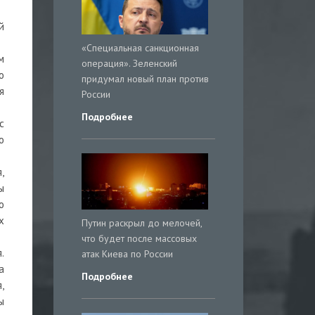
й
«Специальная санкционная
м
операция». Зеленский
о
придумал новый план против
я
России
Подробнее
с
о
,
ы
о
х
Путин раскрыл до мелочей,
что будет после массовых
.
атак Киева по России
а
Подробнее
,
ы