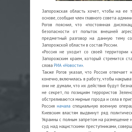
Запорожская область хочет, чтобы на ее 
основе, сообщил член главного совета админ
Рогов пояснил, что «постоянная дислок
безопасности от попыток внешней агрес
предметный разговор на данную тему со
Запорожской области в состав России.
«Россия не уходит со своей территории 
Запорожским краем, который стремится ст
слова
РИА «Новости»
.
Также Рогов указал, что Россия отвечает 
конечно, включилась в работу, чтобы накрыв
они не думали, что их действия будут безна
не секрет, по позициям террористов Зелен
обстреливаются мирные города и села в при
Россия
начала
специальную военную операц
Киевским властям выдвинут ряд политическ
Украины с полным запретом на размещение н
суд над нацистскими преступниками, совер