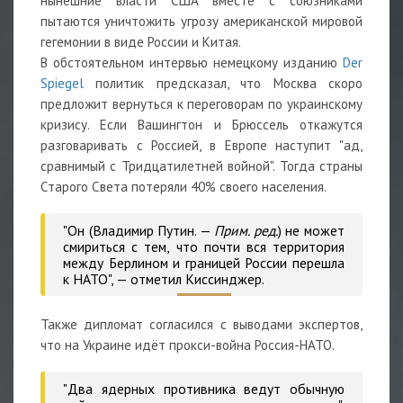
нынешние власти США вместе с союзниками
пытаются уничтожить угрозу американской мировой
гегемонии в виде России и Китая.
В обстоятельном интервью немецкому изданию
Der
Spiegel
политик предсказал, что Москва скоро
предложит вернуться к переговорам по украинскому
кризису. Если Вашингтон и Брюссель откажутся
разговаривать с Россией, в Европе наступит "ад,
сравнимый с Тридцатилетней войной". Тогда страны
Старого Света потеряли 40% своего населения.
"Он (Владимир Путин. —
Прим. ред.
) не может
смириться с тем, что почти вся территория
между Берлином и границей России перешла
к НАТО", — отметил Киссинджер.
Также дипломат согласился с выводами экспертов,
что на Украине идёт прокси-война Россия-НАТО.
"Два ядерных противника ведут обычную