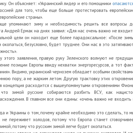
ку. Он объясняет: «Украинский лидер и его помощники
опасаютс
оссией для того, чтобы еще больше протестировать европейски
европейские страны».
чаще упоминают зиму и необходимость решить все вопросы д
та Андрей Ермак на днях заявил: «Для нас очень важно не входит
альной цели он находит еще более парадоксальное: «После зимы
окопаться, безусловно, будет труднее. Они нас в это затягивают
жность».
ку этого заявления, правую руку Зеленского волнуют не грядущи
ение позиции Европы ввиду нехватки энергоресурсов, а тот факт
ания». Видимо, украинский чернозем обладает особыми свойствами
имнюю пору, а не жарким летом. Другую трактовку этих откровени
ая концепция расходится с вышеупомянутыми откровениями Фион
 что зимой русские собираются разбить ВСУ, как нацисто
асхождения. В главном все они едины: «очень важно не входить 
да и Украины о том, почему крайне необходимо это сделать, то м
 не переживет холодов, потому что Европа станет сговорчивее
имой, потому что русским зимой легче будет окопаться.