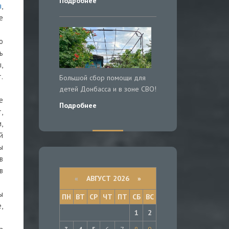
Подробнее
я
,
е
о
ь
,
.
Большой сбор помощи для
детей Донбасса и в зоне СВО!
е
Подробнее
,
,
й
ы
в
в
«
АВГУСТ 2026 »
ы
ПН
ВТ
СР
ЧТ
ПТ
СБ
ВС
,
1
2