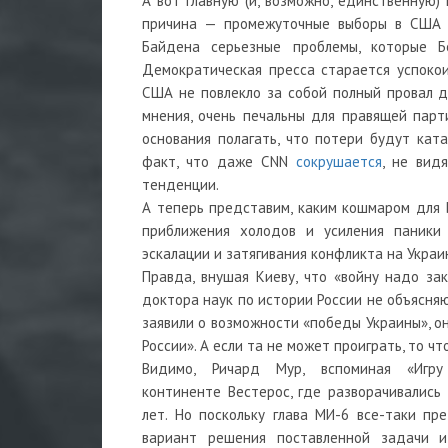
А вот главную (и, возможно, единственную)
причина — промежуточные выборы в США в
Байдена серьезные проблемы, которые Б
Демократическая пресса старается успокои
США не повлекло за собой полный провал д
мнения, очень печальны для правящей парт
основания полагать, что потери будут кат
факт, что даже CNN
сокрушается
, не вид
тенденции.
А теперь представим, каким кошмаром для 
приближения холодов и усиления паники 
эскалации и затягивания конфликта на Укра
Правда, внушая Киеву, что «войну надо зак
доктора наук по истории России не объясняю
заявили о возможности «победы Украины», о
России». А если та не может проиграть, то ч
Видимо, Ричард Мур, вспоминая «Игру
континенте Вестерос, где разворачивались
лет. Но поскольку глава МИ-6 все-таки п
вариант решения поставленной задачи 