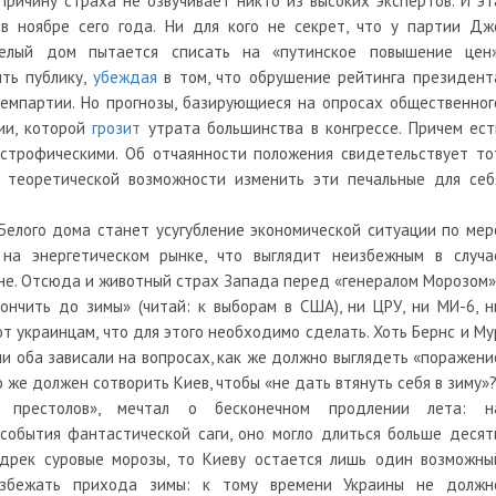
 причину страха не озвучивает никто из высоких экспертов. И эт
 ноябре сего года. Ни для кого не секрет, что у партии Дж
елый дом пытается списать на «путинское повышение цен»
ть публику,
убеждая
в том, что обрушение рейтинга президент
емпартии. Но прогнозы, базирующиеся на опросах общественног
ии, которой
грозит
утрата большинства в конгрессе. Причем ест
астрофическими. Об отчаянности положения свидетельствует то
я теоретической возможности изменить эти печальные для себ
Белого дома станет усугубление экономической ситуации по мер
на энергетическом рынке, что выглядит неизбежным в случа
ине. Отсюда и животный страх Запада перед «генералом Морозом»
ончить до зимы» (читай: к выборам в США), ни ЦРУ, ни МИ-6, н
т украинцам, что для этого необходимо сделать. Хоть Бернс и Му
ни оба зависали на вопросах, как же должно выглядеть «поражени
то же должен сотворить Киев, чтобы «не дать втянуть себя в зиму»
 престолов», мечтал о бесконечном продлении лета: н
 события фантастической саги, оно могло длиться больше десят
редрек суровые морозы, то Киеву остается лишь один возможны
избежать прихода зимы: к тому времени Украины не должн