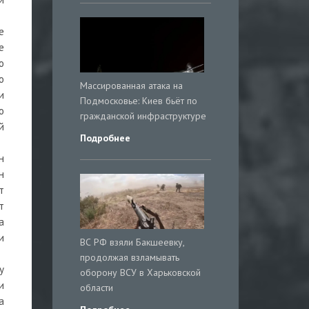
е
е
о
о
Массированная атака на
и
Подмосковье: Киев бьёт по
о
гражданской инфраструктуре
й
Подробнее
н
н
т
т
а
и
ВС РФ взяли Бакшеевку,
продолжая взламывать
у
оборону ВСУ в Харьковской
и
области
а