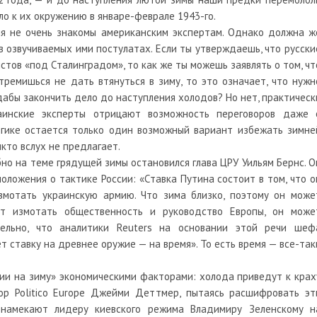
ло к их окружению в январе-феврале 1943-го.
ия не очень знакомы американским экспертам. Однако должна ж
в озвучиваемых ими постулатах. Если ты утверждаешь, что русски
тов «под Сталинградом», то как же ты можешь заявлять о том, чт
тремишься не дать втянуться в зиму, то это означает, что нужн
 дабы закончить дело до наступления холодов? Но нет, практическ
инские эксперты отрицают возможность переговоров даже 
логике остается только один возможный вариант избежать зимне
икто вслух не предлагает.
но на теме грядущей зимы остановился глава ЦРУ Уильям Бернс. О
положения о тактике России: «Ставка Путина состоит в том, что о
змотать украинскую армию. Что зима близко, поэтому он може
ет измотать общественность и руководство Европы, он може
ельно, что аналитики Reuters на основании этой речи шеф
т ставку на древнее оружие — на время». То есть время — все-так
ии на зиму» экономическими факторами: холода приведут к крах
ор Politico Europe Джейми Деттмер, пытаясь расшифровать эт
 намекают лидеру киевского режима Владимиру Зеленскому н