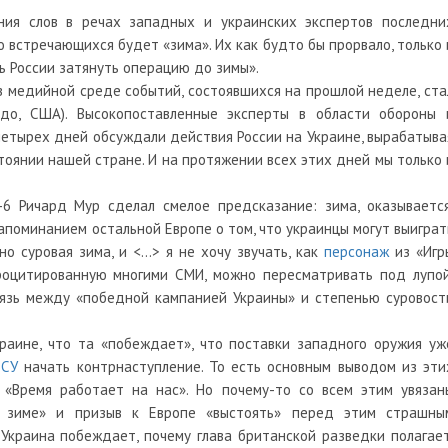
ния слов в речах западных и украинских экспертов последни
о встречающихся будет «зима». Их как будто бы прорвало, только 
ь России затянуть операцию до зимы».
в медийной среде событий, состоявшихся на прошлой неделе, ста
до, США). Высокопоставленные эксперты в области обороны 
тырех дней обсуждали действия России на Украине, вырабатыва
тоянии нашей стране. И на протяжении всех этих дней мы только 
-6 Ричард Мур сделал смелое предсказание: зима, оказывается
напоминанием остальной Европе о том, что украинцы могут выиграт
о суровая зима, и <…> я не хочу звучать, как
персонаж
из «Игр
процитированную многими СМИ, можно пересматривать под лупой
связь между «победной кампанией Украины» и степенью суровост
краине, что та «побеждает», что поставки западного оружия уж
ВСУ
начать контрнаступление. То есть основным выводом из эти
 «Время работает на нас». Но почему-то со всем этим увязан
 зиме» и призыв к Европе «выстоять» перед этим страшны
 Украина побеждает, почему глава британской разведки полагает