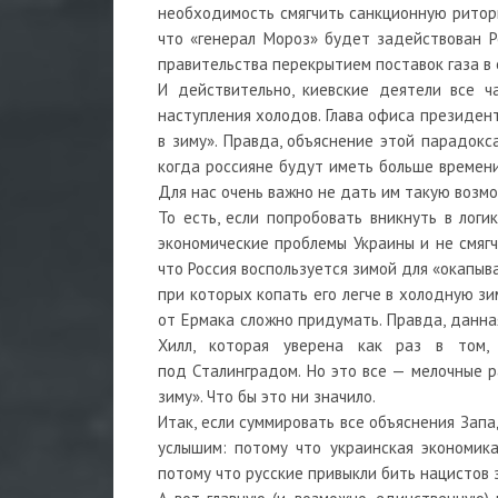
необходимость смягчить санкционную ритори
что «генерал Мороз» будет задействован Р
правительства перекрытием поставок газа в 
И действительно, киевские деятели все 
наступления холодов. Глава офиса президен
в зиму». Правда, объяснение этой парадокс
когда россияне будут иметь больше времени 
Для нас очень важно не дать им такую возмо
То есть, если попробовать вникнуть в логи
экономические проблемы Украины и не смягч
что Россия воспользуется зимой для «окапыв
при которых копать его легче в холодную з
от Ермака сложно придумать. Правда, данн
Хилл, которая уверена как раз в том,
под Сталинградом. Но это все — мелочные р
зиму». Что бы это ни значило.
Итак, если суммировать все объяснения Запа
услышим: потому что украинская экономика
потому что русские привыкли бить нацистов з