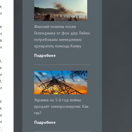
х
и
Финский политик после
л
Геленджика от фон дер Ляйен
и
потребовали немедленно
я
прекратить помощь Киеву
и
Подробнее
,
ь
ы
,
и
Украина на 5-й год войны
е
продаёт электроэнергию. Как
х
так?
ы
м
Подробнее
,