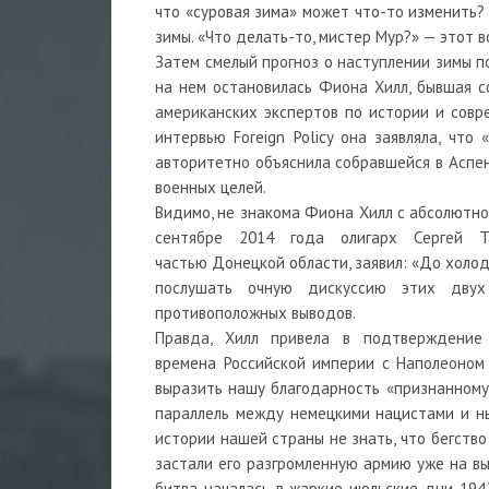
что «суровая зима» может что-то изменить? 
зимы. «Что делать-то, мистер Мур?» — этот в
Затем смелый прогноз о наступлении зимы п
на нем остановилась Фиона Хилл, бывшая 
американских экспертов по истории и совре
интервью Foreign Policy она заявляла, что
авторитетно объяснила собравшейся в Аспен
военных целей.
Видимо, не знакома Фиона Хилл с абсолютно 
сентябре 2014 года олигарх Сергей Та
частью Донецкой области, заявил: «До холод
послушать очную дискуссию этих двух
противоположных выводов.
Правда, Хилл привела в подтверждение 
времена Российской империи с Наполеоном 
выразить нашу благодарность «признанному 
параллель между немецкими нацистами и ны
истории нашей страны не знать, что бегство
застали его разгромленную армию уже на вы
битва началась в жаркие июльские дни 194