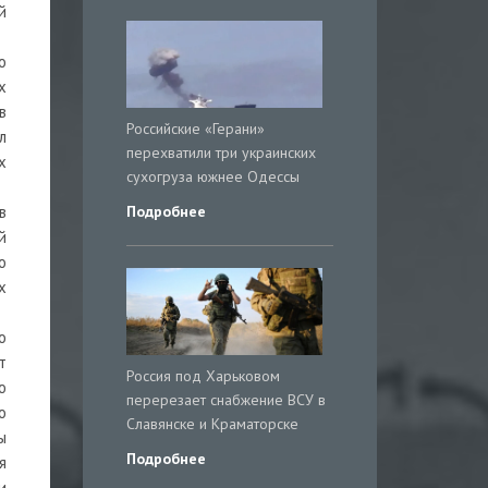
й
о
х
в
Российские «Герани»
л
перехватили три украинских
х
сухогруза южнее Одессы
Подробнее
в
й
о
х
о
т
Россия под Харьковом
ю
перерезает снабжение ВСУ в
о
Славянске и Краматорске
ы
Подробнее
я
и