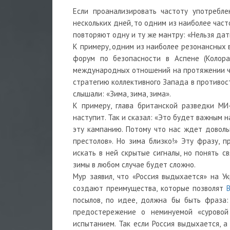
Если проанализировать частоту употребле
нескольких дней, то одним из наиболее част
повторяют одну и ту же мантру: «Нельзя дат
К примеру, одним из наиболее резонансных 
форум по безопасности в Аспене (Колора
международных отношений на протяжении че
стратегию коллективного Запада в противос
слышали: «Зима, зима, зима».
К примеру, глава британской разведки МИ
наступит. Так и сказал: «Это будет важным 
эту кампанию. Потому что нас ждет довольн
престолов». Но зима близко!» Эту фразу, 
искать в ней скрытые сигналы, но понять 
зимы в любом случае будет сложно.
Мур заявил, что «Россия выдыхается» на У
создают преимущества, которые позволят
посылов, по идее, должна бы быть фраза:
предостережение о неминуемой «суровой
испытанием. Так если Россия выдыхается, а