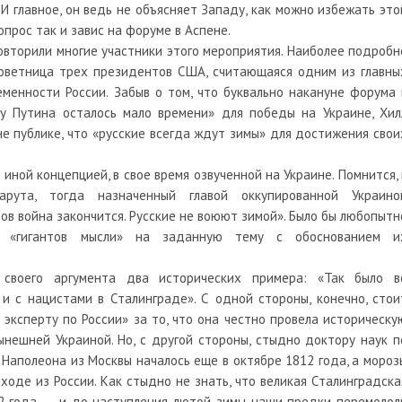
И главное, он ведь не объясняет Западу, как можно избежать это
опрос так и завис на форуме в Аспене.
овторили многие участники этого мероприятия. Наиболее подробн
советница трех президентов США, считающаяся одним из главны
менности России. Забыв о том, что буквально накануне форума 
 «у Путина осталось мало времени» для победы на Украине, Хил
е публике, что «русские всегда ждут зимы» для достижения свои
иной концепцией, в свое время озвученной на Украине. Помнится, 
рута, тогда назначенный главой оккупированной Украино
ов война закончится. Русские не воюют зимой». Было бы любопытн
 «гигантов мысли» на заданную тему с обоснованием и
своего аргумента два исторических примера: «Так было в
и с нацистами в Сталинграде». С одной стороны, конечно, стои
эксперту по России» за то, что она честно провела историческу
нешней Украиной. Но, с другой стороны, стыдно доктору наук п
 Наполеона из Москвы началось еще в октябре 1812 года, а мороз
ходе из России. Как стыдно не знать, что великая Сталинградска
2 года, — и до наступления лютой зимы наши предки перемолол