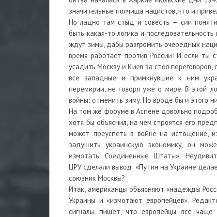
значительные полчища нацистов, что и приве
Но ладно там стыд и совесть — сии понят
быть какая-то логика и последовательность 
ждут зимы, дабы разгромить очередных нацис
время работает против России! И если ты с
усадить Москву и Киев за стол переговоров,
все западные и примкнувшие к ним укра
перемирии, не говоря уже о мире. В этой 
войны: отменить зиму. Но вроде бы и этого н
На том же форуме в Аспене довольно подроб
хотя бы объяснил, на чем строятся его пред
может преуспеть в войне на истощение, и
задушить украинскую экономику, он мож
измотать Соединенные Штаты». Неудивит
ЦРУ сделали вывод: «Путин на Украине делае
союзник Москвы?
Итак, американцы объясняют «надежды Росс
Украины и «измотают европейцев». Редакт
сигналы, пишет, что европейцы все чаще