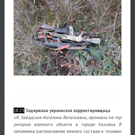
18:25
Задержана украинская корректировщица
«Я
,
Завадская
Ангелина
Витальевна
,
проникла
на
тер
риторию
военного
объекта
в
городе
Каховка
. Я
запомнила расположение личного соста
в
а и техники