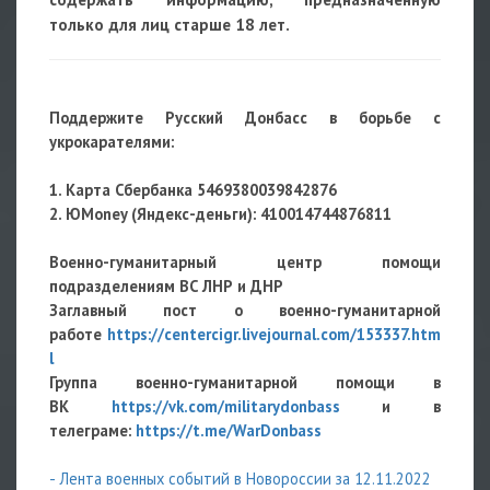
только для лиц старше 18 лет.
Поддержите Русский Донбасс в борьбе с
укрокарателями:
1. Карта Сбербанка 5469380039842876
2. ЮMoney (Яндекс-деньги): 410014744876811
Военно-гуманитарный центр помощи
подразделениям ВС ЛНР и ДНР
Заглавный пост о военно-гуманитарной
работе
https://centercigr.livejournal.com/153337.htm
l
Группа военно-гуманитарной помощи в
ВК
https://vk.com/militarydonbass
и в
телеграме:
https://t.me/WarDonbass
- Лента военных событий в Новороссии за 12.11.2022