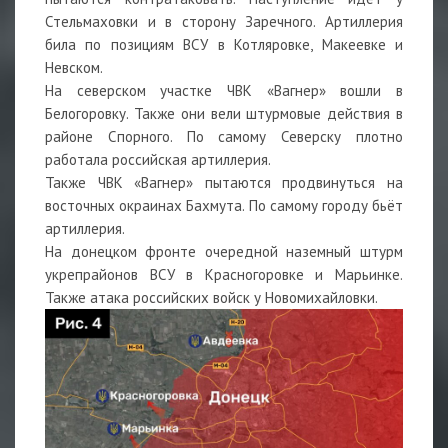
Стельмаховки и в сторону Заречного. Артиллерия
била по позициям ВСУ в Котляровке, Макеевке и
Невском.
На северском участке ЧВК «Вагнер» вошли в
Белогоровку. Также они вели штурмовые действия в
районе Спорного. По самому Северску плотно
работала российская артиллерия.
Также ЧВК «Вагнер» пытаются продвинуться на
восточных окраинах Бахмута. По самому городу бьёт
артиллерия.
На донецком фронте очередной наземный штурм
укрепрайонов ВСУ в Красногоровке и Марьинке.
Также атака российских войск у Новомихайловки.