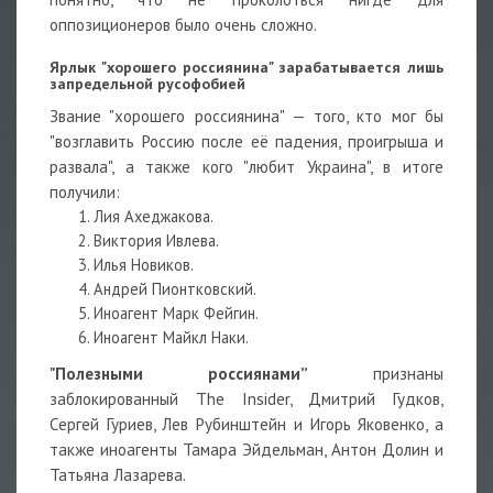
оппозиционеров было очень сложно.
Ярлык "хорошего россиянина" зарабатывается лишь
запредельной русофобией
Звание "хорошего россиянина" — того, кто мог бы
"возглавить Россию после её падения, проигрыша и
развала", а также кого "любит Украина", в итоге
получили:
Лия Ахеджакова.
Виктория Ивлева.
Илья Новиков.
Андрей Пионтковский.
Иноагент Марк Фейгин.
Иноагент Майкл Наки.
"Полезными россиянами”
признаны
заблокированный The Insider, Дмитрий Гудков,
Сергей Гуриев, Лев Рубинштейн и Игорь Яковенко, а
также иноагенты Тамара Эйдельман, Антон Долин и
Татьяна Лазарева.