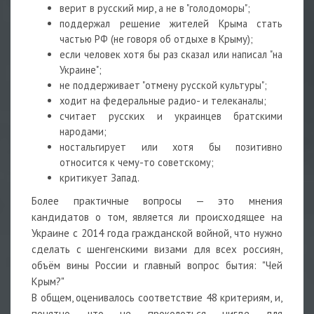
верит в русский мир, а не в "голодоморы";
поддержал решение жителей Крыма стать
частью РФ (не говоря об отдыхе в Крыму);
если человек хотя бы раз сказал или написал "на
Украине";
не поддерживает "отмену русской культуры";
ходит на федеральные радио- и телеканалы;
считает русских и украинцев братскими
народами;
ностальгирует или хотя бы позитивно
относится к чему-то советскому;
критикует Запад.
Более практичные вопросы — это мнения
кандидатов о том, является ли происходящее на
Украине с 2014 года гражданской войной, что нужно
сделать с шенгенскими визами для всех россиян,
объём вины России и главный вопрос бытия: "Чей
Крым?"
В общем, оценивалось соответствие 48 критериям, и,
понятно, что не проколоться нигде для