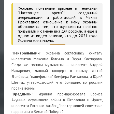
"Условно полезными признан и телеканал
"Настоящее время"*, созданный
американцами и работающий в Чехии.
Прохладное отношение к нему Украины
объясняется тем, что журналисты нечётко
призывали к отмене виз для россиян, а ещё в
одном из видео заявили, что до 2021 года
Украина жила мирно.
"Нейтральными”
Украина согласилась считать
иноагентов Максима Галкина и Гарри Каспарова.
Сюда же попали музыканты — иноагент Андрей
Макаревич, давший концерт в пользу детей
Донбасса, "пацифистка" Земфира Рамзанова, и Юрий
Шевчук, утверждающий, что большинство россиян
против войны.
"Вредными”
Украина промаркировала Бориса
Акунина, осудившего войны в Югославии и Ираке,
иноагента Евгению Альбац, "повторяющей советские
нарративы о Великой Победе".