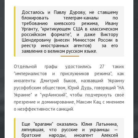
Досталось и Павлу Дурову, не ставшему
блокировать телеграм-каналы по
требованию киевского режима, Ивану
Урганту, "критикующем США в классическом
российском формате", и даже Виктору
Шендеровичу (внесен Минюстом России в
реестр иностранных агентов) за его
заявления о великом русском языке.
Отдельной графы удостоились 27 таких
"империалистов и прислужников режима", как
иноагенты Дмитрий Быков, назвавший Украину
русофобским обществом, Юрий Дудь, говорящий "НА
Украине" и "укрАинский", чтобы подчеркнуть своё
презрение и доминирование, Максим Кац с мнением
о неэффективности санкций.
Еще "врагами" оказались Юлия Латынина,
ляпнувшая, что русские и украинцы —
братские народы, иноагент Алексей