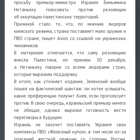
просьбу премьер-министра Израиля Биньямина
Нетаньяху голосовать против резолюции
об оккупации палестинских территорий.
Причиной стало то, что, по мнению лидеров
киевского режима, страна поставляет мало оружия и
ПВО стране, пишет Axios со ссылкой на украинских
чиновников.
В материале отмечается, что саму резолюцию
внесла Палестина, ее приняли 30 декабря,
а Нетаньяху говорил со всеми лидерами стран,
которые выразили поддержку.
В итоге, как уточняет издание, Зеленский вообще
пошел на фактический шантаж: он хотел услышать,
какие преференции получит Киев, если проголосует
против. В свою очередь, израильский премьер ничего
не обещал, однако выразил готовность вести
переговоры в будущем.
Израиль не захочет поставлять Украине свои
комплексы ПВО «Железный купол», в том числе из-за
опасений жесткой реакции со стороны России.