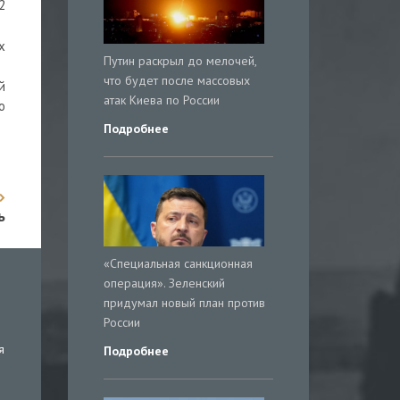
2
х
Путин раскрыл до мелочей,
что будет после массовых
й
атак Киева по России
о
Подробнее
ь
«Специальная санкционная
операция». Зеленский
придумал новый план против
России
я
Подробнее