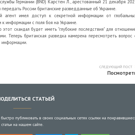
лужбы Германии (BND) Карстен Л., арестованный 21 декабря 202
л передать России британские разведданные об Украине.
ой агент имел доступ к секретной информации от глобальны
 к информации с поля боя на Украине.
 этот скандал будет иметь "глубокие последствия" для отношени
ми. Теперь британская разведка намерена пересмотреть вопрос 
й информации.
СЛЕДУЮЩИЙ ПОСТ
Посмотрет
ОДЕЛИТЬСЯ СТАТЬЕЙ
быстро публиковать в своих социальных сетях ссылки на понравившиес
статьи на нашем сайте.