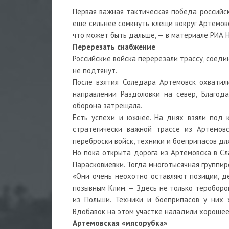
Первая важная тактическая победа российск
еще сильнее сомкнуть клещи вокруг Артемов
что может быть дальше, — в материале РИА Н
Перерезать снабжение
Российские войска перерезали трассу, соед
не подтянут.
После взятия Соледара Артемовск охватил
направлении Раздоловки на север, Благод
оборона затрещала.
Есть успехи и южнее. На днях взяли под 
стратегически важной трассе из Артемовс
переброски войск, техники и боеприпасов дл
Но пока открыта дорога из Артемовска в Сл
Парасковиевки. Тогда многотысячная группир
«Они очень неохотно оставляют позиции, де
позывным Клим. — Здесь не только тероборо
из Польши. Техники и боеприпасов у них 
Вдобавок на этом участке наладили хорошее
Артемовская «мясорубка»