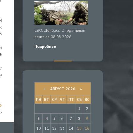
й
к
СВО. Донбасс. Оперативная
5
лента за 08.08.2026
Подробнее
и
е
е
и
«
АВГУСТ 2026 »
ПН
ВТ
СР
ЧТ
ПТ
СБ
ВС
1
2
ь
3
4
5
6
7
8
9
10
11
12
13
14
15
16