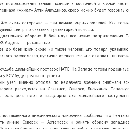
ые подразделения заняли позиции в восточной и южной частя
пецназа «Ахмат» Апти Алаудинов, скоро можно будет говорить о
ройке очень осторожно — там немало мирных жителей. Как тольк
рупный центр по оказанию гуманитарной помощи.
длительной обороне. В бой идут все новые подразделения. П
ВСУ здесь — трехзначные.
е до боев жили около 70 тысяч человек. Его потеря, указываю
вского руководства, публично обещавшего «не отдавать ни клочк
 судьба дальнейших поставок НАТО. На Западе готовы поделитьс
 у ВСУ будут реальные успехи.
ный узел, именно отсюда до недавнего времени снабжали вс
роги расходятся на Славянск, Северск, Лисичанск, Попасную
 То есть речь идет о плацдарме для дальнейшего наступлени
опоставленного американского чиновника сообщило, что Пентаго
ить линию Северск — Артемовск и занять оборону западнее
У от переброски на это направление войск и техники, поскольк