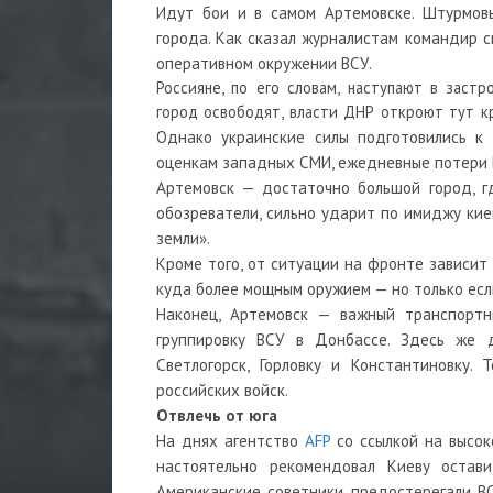
Идут бои и в самом Артемовске. Штурмов
города. Как сказал журналистам командир с
оперативном окружении ВСУ.
Россияне, по его словам, наступают в заст
город освободят, власти ДНР откроют тут к
Однако украинские силы подготовились к 
оценкам западных СМИ, ежедневные потери 
Артемовск — достаточно большой город, гд
обозреватели, сильно ударит по имиджу кие
земли».
Кроме того, от ситуации на фронте зависит
куда более мощным оружием — но только если
Наконец, Артемовск — важный транспорт
группировку ВСУ в Донбассе. Здесь же до
Светлогорск, Горловку и Константиновку.
российских войск.
Отвлечь от юга
На днях агентство
AFP
со ссылкой на высок
настоятельно рекомендовал Киеву остав
Американские советники предостерегали ВС