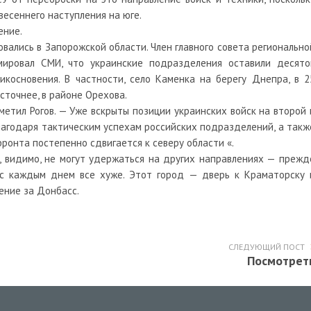
весеннего наступления на юге.
ение.
вались в Запорожской области. Член главного совета регионально
ировал СМИ, что украинские подразделения оставили десято
икосновения. В частности, село Каменка на берегу Днепра, в 2
сточнее, в районе Орехова.
етил Рогов. — Уже вскрыты позиции украинских войск на второй 
Благодаря тактическим успехам российских подразделений, а такж
ронта постепенно сдвигается к северу области «.
 И, видимо, не могут удержаться на других направлениях — прежд
х с каждым днем все хуже. Этот город — дверь к Краматорску 
жение за Донбасс.
СЛЕДУЮЩИЙ ПОСТ
Посмотрет