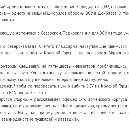
ой армии в новом году, освобождение Соледара в ДНР, позволил
ска — одного из мощнейших узлов обороны ВСУ в Донбассе. О том
овости.
иняющую Артемовск с Северском. Подкрепления для ВСУ оттуда уж
и с северо-запада. С этого плацдарма наступающие движутся 
атного — на запад и Красной Горы — на юго-запад. Украинска
контроль Клещеевку, на пять-шесть километров приблизившись 
ка в тыловую Константиновку. Использование этой дороги дл
я «бахмутской группировки» теперь крайне затруднено.
авянск. Чтобы ее перерезать, нужно выбить ВСУ из Красной Горы 
овка ВСУ попадет в котел.
рутся упорно, — рассказывает офицер 1-го армейского корпуса 
новцы, но и кадровые военные. Много наемников, преимущественн
хватает. Но у нас преимущество в весе артиллерийского залпа
 взаимодействие пушкарей и разведки».