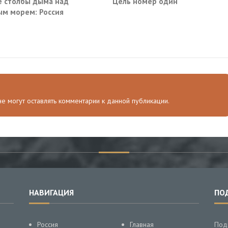
 столбы дыма над
Цель номер один
м морем: Россия
ила очередные сухогрузы
а
 не могут оставлять комментарии к данной публикации.
НАВИГАЦИЯ
ПО
Россия
Главная
Под