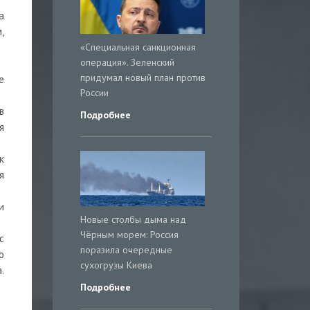
а
,
«Специальная санкционная
операция». Зеленский
придумал новый план против
е
России
в
Подробнее
я
к
я
и
Новые столбы дыма над
Чёрным морем: Россия
с
поразила очередные
о
сухогрузы Киева
.
Подробнее