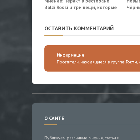
Мнение: Теракт в ресторане
Новые
Balzi Rossi и три вещи, которые
Чёрны
система не умеет видеть в
пораз
себе
Киев
ОСТАВИТЬ КОММЕНТАРИЙ
Информация
Посетители, находящиеся в группе
Гости
,
О САЙТЕ
Публикуем различные мнения, статьи и