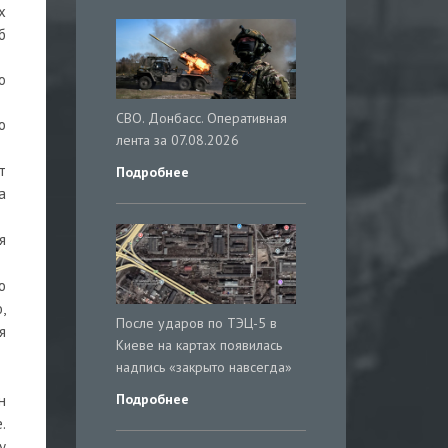
х
б
о
СВО. Донбасс. Оперативная
о
лента за 07.08.2026
т
Подробнее
а
я
ю
,
После ударов по ТЭЦ-5 в
я
Киеве на картах появилась
надпись «закрыто навсегда»
Подробнее
н
.
у