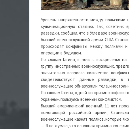
Уровень напряженности между польскими н
кульминационную стадию. Так, советник в
разведки, сообщил, что в Угледаре военносл
Бывший военнослужащий армии США Станисл
происходят конфликты между поляками и 
операции в будущем.
По словам Гагина, в ночь с воскресенья н
группу иностранных военнослужащих, предпо
значительно возросло количество конфлик
свидетельствуют данные разведки, в т
военнослужащие обнаружили тела, иностранн
По словам Гагина, одной из причин конфликт
Украины», пользуясь военным конфликтом.
Бывший американский военный, 11 лет про
помогающий российской армии, Станисл
военнослужащие казнят поляков, которые як
— Я не думаю, что основная причина конфлик