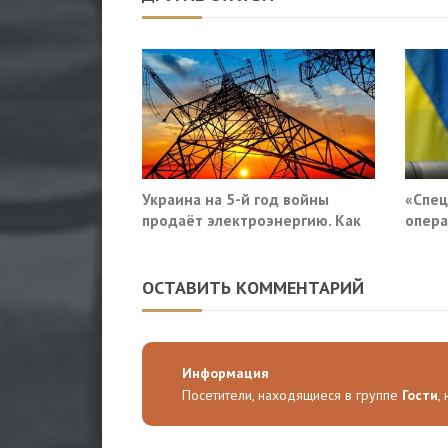
Украина на 5-й год войны
«Спец
продаёт электроэнергию. Как
опера
так?
приду
Росси
ОСТАВИТЬ КОММЕНТАРИЙ
Информация
Посетители, находящиеся в группе
Гости
,