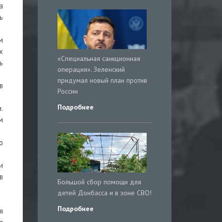
а
ь
м
х
«Специальная санкционная
ь
операция». Зеленский
придумал новый план против
в
России
Подробнее
.
м
о
и
в
Большой сбор помощи для
детей Донбасса и в зоне СВО!
Подробнее
я