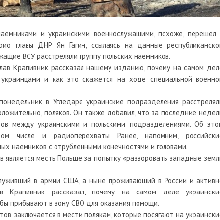
аёмниками и украинскими военнослужащими, похоже, перешёл 
рио главы ДНР Ян Гагин, ссылаясь на данные республиканско
ужащие ВСУ расстреляли группу польских наемников.
ав Крапивник рассказал нашему изданию, почему на самом дел
украинцами и как это скажется на ходе специальной военно
а понедельник в Угледаре украинские подразделения расстрелял
ложительно, поляков. Он также добавил, что за последние недел
тов между украинскими и польскими подразделениями. Об это
ом числе и радиоперехваты. Ранее, напомним, российски
ых наемников с отрубленными конечностями и головами.
ов является месть Польше за попытку «разворовать западные земл
служивший в армии США, а ныне проживающий в России и активн
ав Крапивник рассказал, почему на самом деле украински
обы прибывают в зону СВО для оказания помощи.
тов заключается в мести полякам, которые посягают на украински