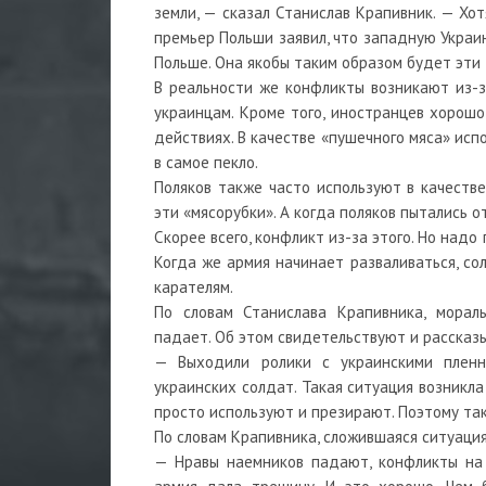
земли, — сказал Станислав Крапивник. — Хот
премьер Польши заявил, что западную Украи
Польше. Она якобы таким образом будет эти
В реальности же конфликты возникают из-за
украинцам. Кроме того, иностранцев хорошо
действиях. В качестве «пушечного мяса» исп
в самое пекло.
Поляков также часто используют в качестве
эти «мясорубки». А когда поляков пытались от
Скорее всего, конфликт из-за этого. Но над
Когда же армия начинает разваливаться, со
карателям.
По словам Станислава Крапивника, морал
падает. Об этом свидетельствуют и рассказ
— Выходили ролики с украинскими пленны
украинских солдат. Такая ситуация возникла
просто используют и презирают. Поэтому та
По словам Крапивника, сложившаяся ситуаци
— Нравы наемников падают, конфликты на 