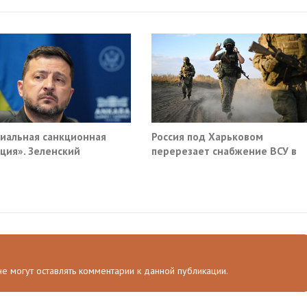
иальная санкционная
Россия под Харьковом
ция». Зеленский
перерезает снабжение ВСУ в
мал новый план против
Славянске и Краматорске
и
 не могут оставлять комментарии к данной публикации.