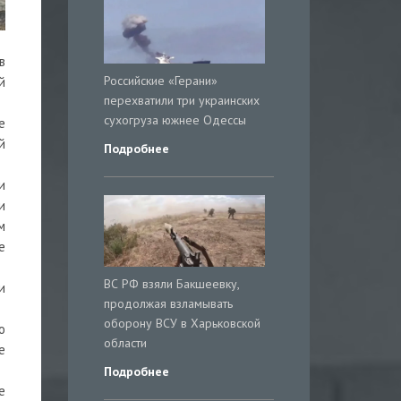
в
Российские «Герани»
й
перехватили три украинских
сухогруза южнее Одессы
е
й
Подробнее
и
и
м
е
ВС РФ взяли Бакшеевку,
и
продолжая взламывать
оборону ВСУ в Харьковской
о
области
е
Подробнее
е