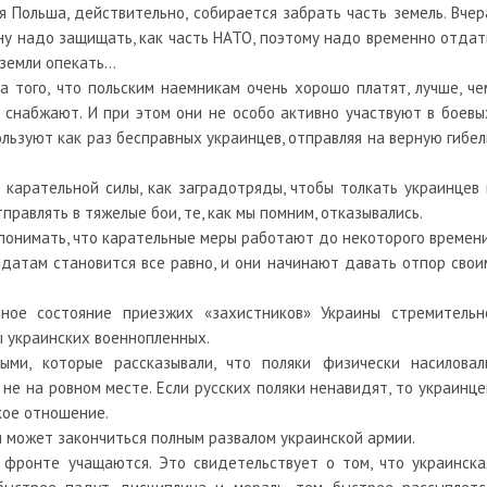
я Польша, действительно, собирается забрать часть земель. Вчер
ну надо защищать, как часть НАТО, поэтому надо временно отдат
 земли опекать…
 того, что польским наемникам очень хорошо платят, лучше, че
 снабжают. И при этом они не особо активно участвуют в боевы
ользуют как раз бесправных украинцев, отправляя на верную гибел
 карательной силы, как заградотряды, чтобы толкать украинцев 
правлять в тяжелые бои, те, как мы помним, отказывались.
о понимать, что карательные меры работают до некоторого времени
лдатам становится все равно, и они начинают давать отпор свои
ьное состояние приезжих «захистников» Украины стремительн
ы украинских военнопленных.
ми, которые рассказывали, что поляки физически насиловал
 не на ровном месте. Если русских поляки ненавидят, то украинце
кое отношение.
я может закончиться полным развалом украинской армии.
фронте учащаются. Это свидетельствует о том, что украинска