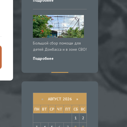
Подробнее
Большой сбор помощи для
детей Донбасса и в зоне СВО!
Подробнее
«
АВГУСТ 2026 »
ПН
ВТ
СР
ЧТ
ПТ
СБ
ВС
1
2