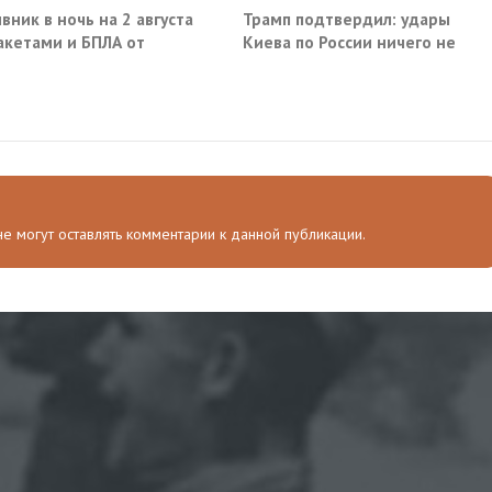
вник в ночь на 2 августа
Трамп подтвердил: удары
акетами и БПЛА от
Киева по России ничего не
ва до Саратова
решают
 не могут оставлять комментарии к данной публикации.