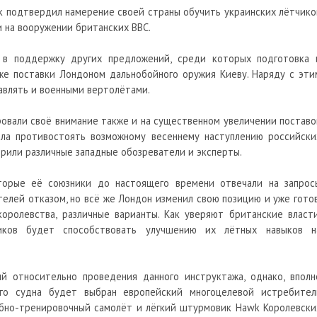
 подтвердил намерение своей страны обучить украинских лётчико
 на вооружении британских ВВС.
л в поддержку других предложений, среди которых подготовка 
кже поставки Лондоном дальнобойного
оружия
Киеву. Наряду с эти
авлять и военными вертолётами.
овали своё внимание также и на существенном увеличении поставо
ела противостоять возможному весеннему наступлению российски
ворили различные западные обозреватели и эксперты.
оторые её союзники до настоящего времени отвечали на запрос
елей отказом, но всё же Лондон изменил свою позицию и уже готов
королевства, различные варианты. Как уверяют британские власти
чиков будет способствовать улучшению их лётных навыков н
й относительно проведения данного инструктажа, однако, вполн
ого судна будет выбран европейский многоцелевой истребител
ебно-тренировочный самолёт и лёгкий штурмовик Hawk Королевски