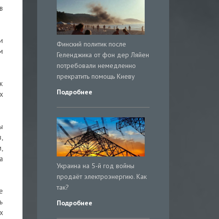
в
и
Финский политик после
м
Геленджика от фон дер Ляйен
потребовали немедленно
прекратить помощь Киеву
к
Подробнее
х
ы
,
,
а
Украина на 5-й год войны
продаёт электроэнергию. Как
так?
е
ь
Подробнее
х