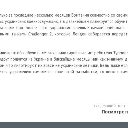
лько за последние несколько месяцев Британия совместно со своим
ыс украинских военнослужащих, а в дальнейшем планируется обучит
а поле боя. Более того, украинские военные начали прибывать 
евыми
танками
Challenger 2, которые Лондон собирается передат
мнили: чтобы обучить лётчика пилотированию истребителя Typhoon
 вдруг появятся на Украине в ближайшие месяцы или как минимум д
том, что пилотируют их вовсе не украинские лётчики. Ведь даже есл
ихся управлению самолётов советской разработки, то нескольким
СЛЕДУЮЩИЙ ПОСТ
Посмотрет