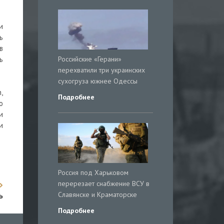
и
ь
в
Российские «Герани»
ь
перехватили три украинских
сухогруза южнее Одессы
,
Подробнее
о
и
и
Россия под Харьковом
перерезает снабжение ВСУ в
ь
Славянске и Краматорске
Подробнее