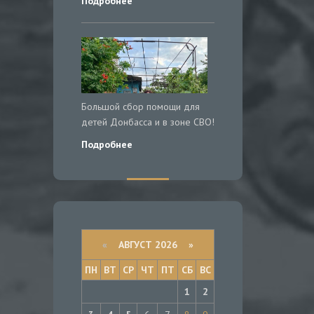
Подробнее
Большой сбор помощи для
детей Донбасса и в зоне СВО!
Подробнее
«
АВГУСТ 2026 »
ПН
ВТ
СР
ЧТ
ПТ
СБ
ВС
1
2