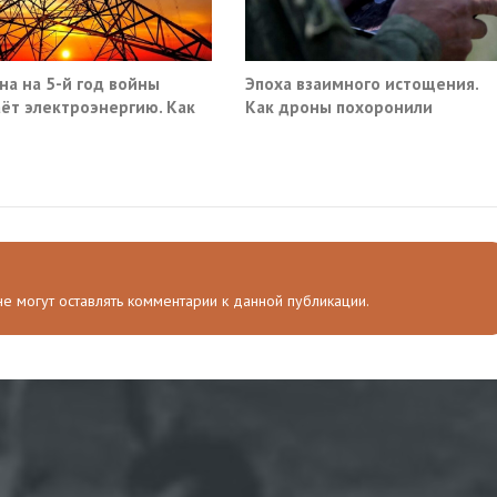
на на 5-й год войны
Эпоха взаимного истощения.
ёт электроэнергию. Как
Как дроны похоронили
военное превосходство
 не могут оставлять комментарии к данной публикации.