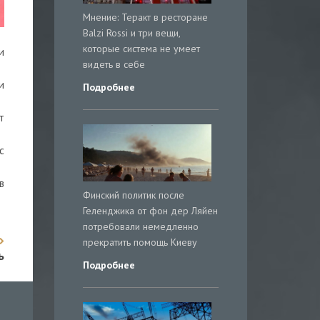
Мнение: Теракт в ресторане
Balzi Rossi и три вещи,
которые система не умеет
и
видеть в себе
и
Подробнее
т
с
в
Финский политик после
Геленджика от фон дер Ляйен
потребовали немедленно
прекратить помощь Киеву
ь
Подробнее