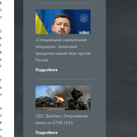
в
е
и
о
х
«Специальная санкционная
с
операция». Зеленский
в
придумал новый план против
ь
России
т
Подробнее
т
ь
и
м
о
СВО. Донбасс. Оперативная
в
лента за 07.08.2026
и
Подробнее
а