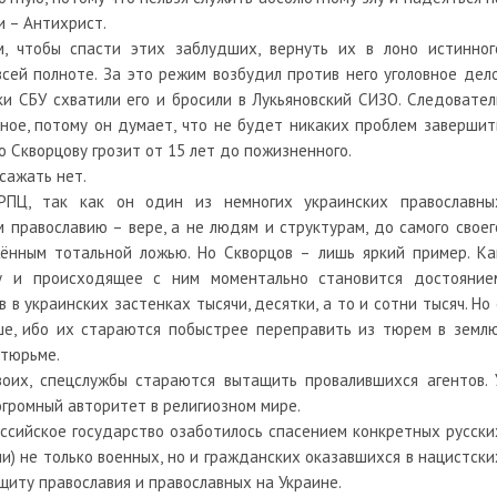
и – Антихрист.
 чтобы спасти этих заблудших, вернуть их в лоно истинног
всей полноте. За это режим возбудил против него уголовное дело
ки СБУ схватили его и бросили в Лукьяновский СИЗО. Следовател
ное, потому он думает, что не будет никаких проблем завершит
го Скворцову грозит от 15 лет до пожизненного.
 сажать нет.
ПЦ, так как он один из немногих украинских православны
 православию – вере, а не людям и структурам, до самого своег
ённым тотальной ложью. Но Скворцов – лишь яркий пример. Ка
ду и происходящее с ним моментально становится достояние
в в украинских застенках тысячи, десятки, а то и сотни тысяч. Но 
е, ибо их стараются побыстрее переправить из тюрем в землю
 тюрьме.
оих, спецслужбы стараются вытащить провалившихся агентов. 
огромный авторитет в религиозном мире.
оссийское государство озаботилось спасением конкретных русски
и) не только военных, но и гражданских оказавшихся в нацистски
ащиту православия и православных на Украине.