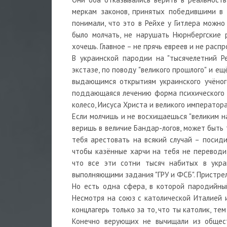
меркам законов, принятых победившими в 
понимали, что это в Рейхе у Гитлера можн
было молчать, не нарушать Нюрнбергские 
хочешь. Главное – не прячь евреев и не рас
В украинской пародии на "тысячелетний Р
экстазе, по поводу "великого прошлого" и ещ
выдающимся открытиям украинского учёного 
поддающаяся лечению форма психического ра
колесо, Иисуса Христа и великого император
Если молчишь и не восхищаешься "великим на
веришь в величие Бандар-логов, может быть 
тебя арестовать на всякий случай – посиди
чтобы казённые харчи на тебя не переводи
что все эти сотни тысяч набитых в укра
выполняющими задания "ГРУ и ФСБ". Пристрел
Но есть одна сфера, в которой пародийный
Несмотря на союз с католической Италией 
концлагерь только за то, что ты католик, те
Конечно верующих не вычищали из общест