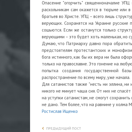
Опасение "огорчить" священноначалие УПЦ 
раскольникам сам окажется в тюрьме или в
братьев во Христе. УПЦ – всего лишь структ
верующих. Сохранятся на Украине русские 
сошьются. Если же останутся только структ
верующими – это будет хоть маленькая, но с
Думаю, что Патриарху давно пора обратитьс
предстоятелям протестантских и монофизи
бога истинного, как бы их вера ни была офор
только на православие. Это гонение на любу
попытка создания государственной баз
распространение по всему миру, уже начала.
Для сатанистов также "несть ни эллина, ни 
никого не минует чаша сия. От них не спасёт
на уступки сатанистам, не смогут сохранить
не дано. Тем более, что на равнине у холма
Ростислав Ищенко
ПРЕДЫДУЩИЙ ПОСТ