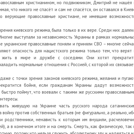
православным христианином, но подвижником, Дмитрий не нашёл 
мая, что никого не спасёт и сам не спасётся, он оставался в Киев
но верующие православные христиане, не имевшие возможност
зрения киевского режима, была только в их вере. Среди них далек
 Многие выступали за независимость Украины в рамках нормальны
се украинские православные поняли и приняли СВО – многие сейча
ляют опасность для нацистского режима только тем, что верят 
и жить в мире и дружбе с соседями. Они хотят прекратит
аладить нормальные отношения с Россией, с которой их связывае
 даже с точки зрения законов киевского режима, желания и пугаю
рекратится бойня, если гражданам Украины дадут возможност
и быстро поймут, что воевали с такими же русскими православным
интересы.
вать живущую на Украине часть русского народа сатанински
 войну против собственных братьев (не фигурально, а реально, иб
и родственники, ненависть к которым им внушили, расчеловечи
, а в конечном итоге и на смерть. Смерть, как физическую, так 
отную, потому что нельзя служить абсолютному злу и надеяться н