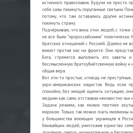
истинного православия. Будучи не просто 
себе силы покинуть поруганные святыни. Пони
потому, что там оставались другие истин
покинуть страну.
Подчёркиваю, что вина этих людей, с точки 
не все были "пророссийскими" политически.
братских отношений с Россией. Далеко не в
воюют против нас на фронте. Они представ
Бога, стремятся выполнить его заветы 
бессмысленную братоубийтсвенную войну и н
общая вера.
Вот эти-то простые, отнюдь не преступные,
укро-американских нацистов. Ведь если п
спокойно, без эмоций оценить ситуацию, он
людьми как сами, отстаивая неизвестно чьи 
Задача режима, как можно плотнее окуты
мороком. Только так можно гнать миллионы на
у большинства воюющих украинцев в Росси
ближайших людей, уничтожив единство семей)
духовную, смерть окончательную и бесповор