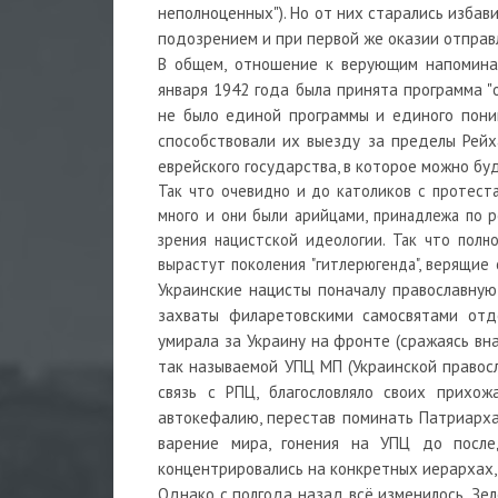
неполноценных"). Но от них старались избави
подозрением и при первой же оказии отправл
В общем, отношение к верующим напомина
января 1942 года была принята программа "
не было единой программы и единого пони
способствовали их выезду за пределы Рей
еврейского государства, в которое можно б
Так что очевидно и до католиков с протес
много и они были арийцами, принадлежа по р
зрения нацистской идеологии. Так что полн
вырастут поколения "гитлерюгенда", верящие 
Украинские нацисты поначалу православную 
захваты филаретовскими самосвятами отде
умирала за Украину на фронте (сражаясь вна
так называемой УПЦ МП (Украинской правос
связь с РПЦ, благословляло своих прихож
автокефалию, перестав поминать Патриарха 
варение мира, гонения на УПЦ до после
концентрировались на конкретных иерархах,
Однако с полгода назад всё изменилось. Зе