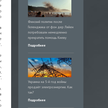
е
о
о
Финский политик после
Геленджика от фон дер Ляйен
в
потребовали немедленно
м
прекратить помощь Киеву
е
,
Подробнее
е
ы
,
,
,
Украина на 5-й год войны
продаёт электроэнергию. Как
.
так?
в
.
Подробнее
о