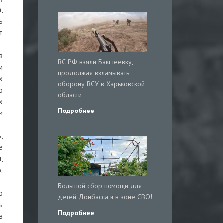
,
ь
т
в
ВС РФ взяли Бакшеевку,
м
продолжая взламывать
х
оборону ВСУ в Харьковской
о
области
х
Подробнее
и
,
е
,
.
Большой сбор помощи для
о
детей Донбасса и в зоне СВО!
ь
Подробнее
в