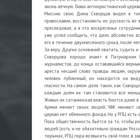
жизнь вечную. Глава антихристианской церкв
Миссию свою Дима Скворцов видел в том,
православия, восстановить их русскость во 
преследовал, а в это воскресенье сотрудни
уже успел сообщить, что дело абсолютно яс
его в течение двухмесячного срока, после че
За веру. Других оснований хватать, судить и
Скворцова хорошо знают в Патриархии Р
журналистов, до конца остававшийся верным
ареста несший слово правды людям, окруж
человек публичный, он находится на ви
гласности. На самом деле таких, как Скворцо
каждым днём их там становится всё меньш
Живых их сатанинская власть боится даже в
Армия меняет своих людей, ЧВК меняют св
церкви нет обменного фонда. Но у РПЦ есть 
Пока общественность бьётся за то, чтобы р
людей (хоть и не обязательно граждан Росси
тюрьмах, РПЦ пора возвысить свой голос в з