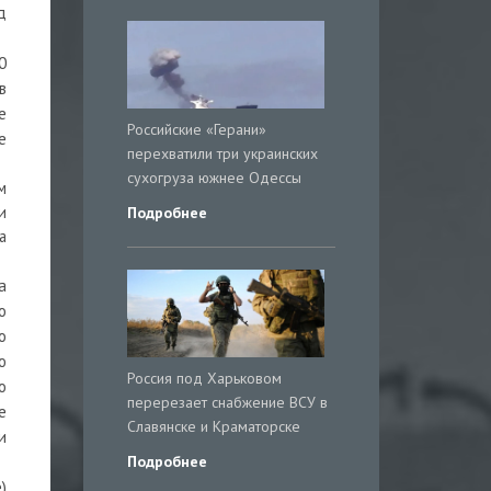
д
0
в
е
Российские «Герани»
е
перехватили три украинских
сухогруза южнее Одессы
м
и
Подробнее
а
а
о
о
ю
Россия под Харьковом
о
перерезает снабжение ВСУ в
е
Славянске и Краматорске
и
Подробнее
)