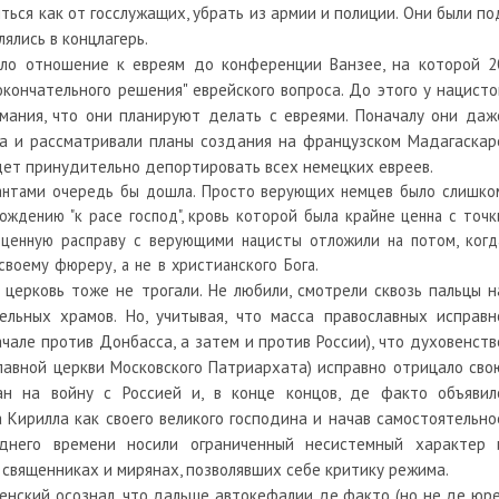
ться как от госслужащих, убрать из армии и полиции. Они были по
ялись в концлагерь.
ло отношение к евреям до конференции Ванзее, на которой 2
окончательного решения" еврейского вопроса. До этого у нацисто
мания, что они планируют делать с евреями. Поначалу они даж
ха и рассматривали планы создания на французском Мадагаскар
удет принудительно депортировать всех немецких евреев.
тантами очередь бы дошла. Просто верующих немцев было слишко
ождению "к расе господ", кровь которой была крайне ценна с точк
оценную расправу с верующими нацисты отложили на потом, когд
своему фюреру, а не в христианского Бога.
церковь тоже не трогали. Не любили, смотрели сквозь пальцы н
льных храмов. Но, учитывая, что масса православных исправн
чале против Донбасса, а затем и против России), что духовенств
лавной церкви Московского Патриархата) исправно отрицало сво
ан на войну с Россией и, в конце концов, де факто объявил
Кирилла как своего великого господина и начав самостоятельно
днего времени носили ограниченный несистемный характер 
 священниках и мирянах, позволявших себе критику режима.
ленский осознал, что дальше автокефалии де факто (но не де юре