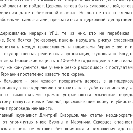
ой власти не пойдёт. Церковь готова быть суперлояльной, готова
, мириться даже с безбожной властью. Но она не готова сделат
езбожными самосвятами, превратиться в церковный департамен
идерживались иерархи УПЦ, те из них, кто не перебежал 
, Бога боятся (по-своему), каноны нарушать, рискуя спасение
ропетлять между православием и нацистами. Украине же и и
 государственная религиозная организация, служащая не Богу, н
итлера. Германские нацисты в 30-е-40-е годы видели в христиана
му же конкурентов, чьё учение резко расходилось с постулатам
 Германии постепенно извести под корень.
ь большего – они желают превратить церковь в антицерковь
атанинскую псевдорелигию поставить на службу сатанинскому ж
нных самоствятами храмах устраиваются языческие обряды
тому пишутся новые "иконы", прославляющие войну и убийство
учит проповедь ненависти.
лавный журналист Дмитрий Скворцов, чьи статьи неоднократн
е от упомянутых мною Бузины и Марунича, Скворцов опасност
инская власть не оставит без внимания и подавления адепто