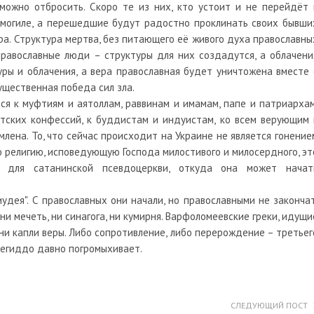
можно отбросить. Скоро те из них, кто устоит и не перейдёт 
 могиле, а перешедшие будут радостно проклинать своих бывши
ура. Структура мертва, без питающего её живого духа православны
православные люди – структуры для них создадутся, а облачени
уры и облачения, а вера православная будет уничтожена вместе 
ущественная победа сил зла.
я к муфтиям и аятоллам, раввинам и имамам, папе и патриархам
тских конфессий, к буддистам и индуистам, ко всем верующим 
млена. То, что сейчас происходит на Украине не является гонение
ю религию, исповедующую Господа милостивого и милосердного, эт
ы для сатанинской псевдоцеркви, откуда она может начат
иудея". С православных они начали, но православными не закончат
 ни мечеть, ни синагога, ни кумирня. Варфоломеевские греки, идущи
 ни капли веры. Либо сопротивление, либо перерождение – третьег
 Мегиддо давно погромыхивает.
СЛЕДУЮЩИЙ ПОСТ