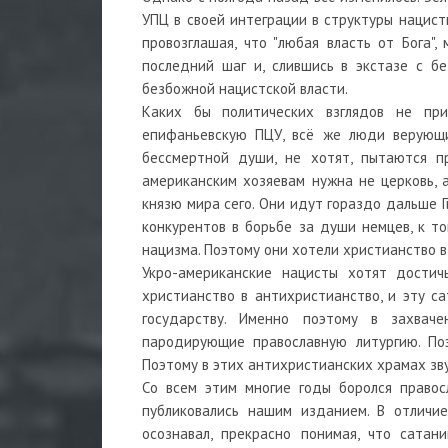
УПЦ в своей интеграции в структуры нацистк
провозглашая, что "любая власть от Бога"
последний шаг и, слившись в экстазе с б
безбожной нацистской власти.
Каких бы политических взглядов не пр
епифаньевскую ПЦУ, всё же люди верующие
бессмертной души, не хотят, пытаются п
американским хозяевам нужна не церковь, а
князю мира сего. Они идут гораздо дальше Г
конкурентов в борьбе за души немцев, к то
нацизма. Поэтому они хотели христианство в
Укро-американские нацисты хотят достич
христианство в антихристианство, и эту с
государству. Именно поэтому в захваче
пародирующие православную литургию. Поэ
Поэтому в этих антихристианских храмах зв
Со всем этим многие годы боролся правос
публиковались нашим изданием. В отличи
осознавал, прекрасно понимая, что сатан