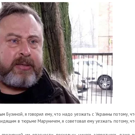
м Бузиной, я говорил ему, что надо уезжать с Украины потому, чт
сидящим в тюрьме Маруничем, я советовал ему уезжать потому, чт
 грозившей им опасности, поскольку ничего запретного, даже п