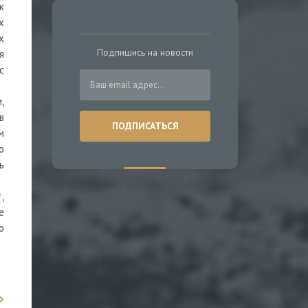
к
х
х
Подпишись на новости
я
с
,
в
м
о
ь
,
е
о