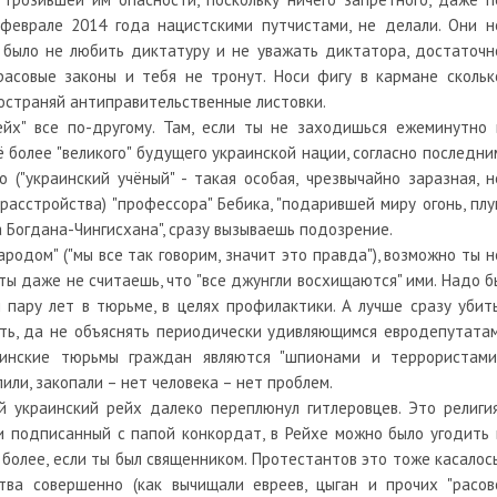
феврале 2014 года нацистскими путчистами, не делали. Они н
о было не любить диктатуру и не уважать диктатора, достаточн
расовые законы и тебя не тронут. Носи фигу в кармане скольк
пространяй антиправительственные листовки.
ейх" все по-другому. Там, если ты не заходишься ежеминутно 
ё более "великого" будущего украинской нации, согласно последни
("украинский учёный" - такая особая, чрезвычайно заразная, н
сстройства) "профессора" Бебика, "подарившей миру огонь, плуг
а Богдана-Чингисхана", сразу вызываешь подозрение.
родом" ("мы все так говорим, значит это правда"), возможно ты н
ты даже не считаешь, что "все джунгли восхищаются" ими. Надо б
 пару лет в тюрьме, в целях профилактики. А лучше сразу убить
ть, да не объяснять периодически удивляющимся евродепутатам
инские тюрьмы граждан являются "шпионами и террористами"
или, закопали – нет человека – нет проблем.
 украинский рейх далеко переплюнул гитлеровцев. Это религия
и подписанный с папой конкордат, в Рейхе можно было угодить 
м более, если ты был священником. Протестантов это тоже касалось
ва совершенно (как вычищали евреев, цыган и прочих "расов